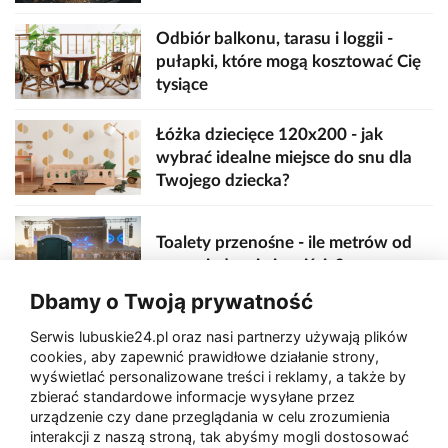
Odbiór balkonu, tarasu i loggii -
pułapki, które mogą kosztować Cię
tysiące
Łóżka dziecięce 120x200 - jak
wybrać idealne miejsce do snu dla
Twojego dziecka?
Toalety przenośne - ile metrów od
sceny, jedzenia i wejścia?
Dbamy o Twoją prywatność
Serwis lubuskie24.pl oraz nasi partnerzy używają plików
Zaatakował seniora na "kwadracie"
cookies, aby zapewnić prawidłowe działanie strony,
wyświetlać personalizowane treści i reklamy, a także by
zbierać standardowe informacje wysyłane przez
urządzenie czy dane przeglądania w celu zrozumienia
Akcja po pożarze w Gorzowie.
interakcji z naszą stroną, tak abyśmy mogli dostosować
Ruszyła rozbiórka ściany spalonej