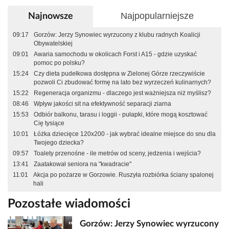
Najpopularniejsze
Najnowsze
09:17
Gorzów: Jerzy Synowiec wyrzucony z klubu radnych Koalicji
Obywatelskiej
09:01
Awaria samochodu w okolicach Forst i A15 - gdzie uzyskać
pomoc po polsku?
15:24
Czy dieta pudełkowa dostępna w Zielonej Górze rzeczywiście
pozwoli Ci zbudować formę na lato bez wyrzeczeń kulinarnych?
15:22
Regeneracja organizmu - dlaczego jest ważniejsza niż myślisz?
08:46
Wpływ jakości sit na efektywność separacji ziarna
15:53
Odbiór balkonu, tarasu i loggii - pułapki, które mogą kosztować
Cię tysiące
10:01
Łóżka dziecięce 120x200 - jak wybrać idealne miejsce do snu dla
Twojego dziecka?
09:57
Toalety przenośne - ile metrów od sceny, jedzenia i wejścia?
13:41
Zaatakował seniora na "kwadracie"
11:01
Akcja po pożarze w Gorzowie. Ruszyła rozbiórka ściany spalonej
hali
Pozostałe wiadomości
Gorzów: Jerzy Synowiec wyrzucony