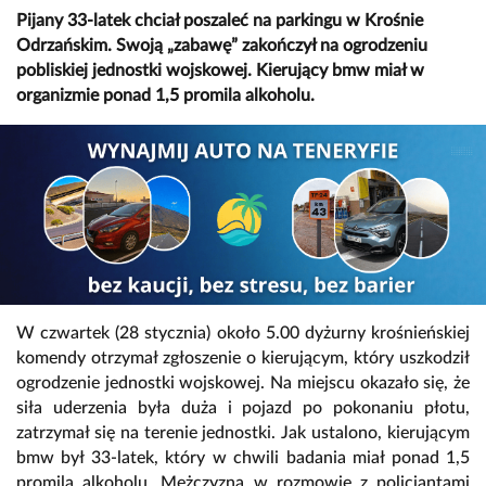
Pijany 33-latek chciał poszaleć na parkingu w Krośnie
Odrzańskim. Swoją „zabawę” zakończył na ogrodzeniu
pobliskiej jednostki wojskowej. Kierujący bmw miał w
organizmie ponad 1,5 promila alkoholu.
W czwartek (28 stycznia) około 5.00 dyżurny krośnieńskiej
komendy otrzymał zgłoszenie o kierującym, który uszkodził
ogrodzenie jednostki wojskowej. Na miejscu okazało się, że
siła uderzenia była duża i pojazd po pokonaniu płotu,
zatrzymał się na terenie jednostki. Jak ustalono, kierującym
bmw był 33-latek, który w chwili badania miał ponad 1,5
promila alkoholu. Mężczyzna w rozmowie z policjantami