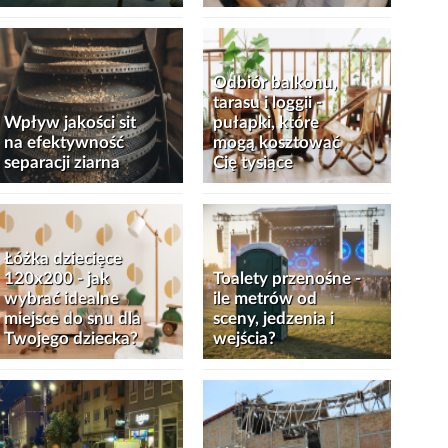
Odbiór balkonu,
tarasu i loggii -
Wpływ jakości sit
pułapki, które
na efektywność
mogą kosztować
separacji ziarna
Cię tysiące
Łóżka dziecięce
120x200 - jak
Toalety przenośne -
wybrać idealne
ile metrów od
miejsce do snu dla
sceny, jedzenia i
Twojego dziecka?
wejścia?