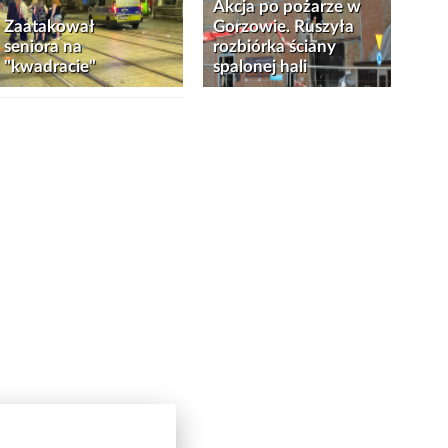
Akcja po pożarze w
Zaatakował
Gorzowie. Ruszyła
seniora na
rozbiórka ściany
"kwadracie"
spalonej hali