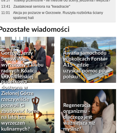
09:57
Toalety przenośne - ile metrów od sceny, jedzenia i wejścia?
13:41
Zaatakował seniora na "kwadracie"
11:01
Akcja po pożarze w Gorzowie. Ruszyła rozbiórka ściany
spalonej hali
Pozostałe wiadomości
Gorzów: Jerzy
Awaria samochodu
Synowiec
w okolicach Forst i
wyrzucony z klubu
A15 - gdzie
radnych Koalicji
uzyskać pomoc po
Czy dieta
Obywatelskiej
polsku?
pudełkowa
dostępna w
Zielonej Górze
rzeczywiście
pozwoli Ci
Regeneracja
zbudować formę
organizmu -
na lato bez
dlaczego jest
wyrzeczeń
ważniejsza niż
kulinarnych?
myślisz?