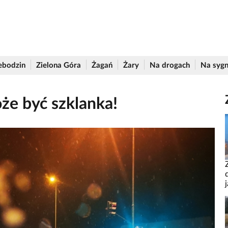
ebodzin
Zielona Góra
Żagań
Żary
Na drogach
Na sygn
że być szklanka!