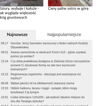
Dziury, wyboje i kałuże -
Ceny paliw ostro w górę
tak wygląda większość
dróg gruntowych
Najpopularniejsze
Najnowsze
09:17
Gorzów: Jerzy Synowiec wyrzucony z klubu radnych Koalicji
Obywatelskiej
09:01
Awaria samochodu w okolicach Forst i A15 - gdzie uzyskać
pomoc po polsku?
15:24
Czy dieta pudełkowa dostępna w Zielonej Górze rzeczywiście
pozwoli Ci zbudować formę na lato bez wyrzeczeń
kulinarnych?
15:22
Regeneracja organizmu - dlaczego jest ważniejsza niż
myślisz?
08:46
Wpływ jakości sit na efektywność separacji ziarna
15:53
Odbiór balkonu, tarasu i loggii - pułapki, które mogą
kosztować Cię tysiące
10:01
Łóżka dziecięce 120x200 - jak wybrać idealne miejsce do
snu dla Twojego dziecka?