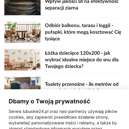
Wpływ jakości sit na efektywność
separacji ziarna
Odbiór balkonu, tarasu i loggii -
pułapki, które mogą kosztować Cię
tysiące
Łóżka dziecięce 120x200 - jak
wybrać idealne miejsce do snu dla
Twojego dziecka?
Toalety przenośne - ile metrów od
sceny, jedzenia i wejścia?
Dbamy o Twoją prywatność
Serwis lubuskie24.pl oraz nasi partnerzy używają plików
Zaatakował seniora na "kwadracie"
cookies, aby zapewnić prawidłowe działanie strony,
wyświetlać personalizowane treści i reklamy, a także by
zbierać standardowe informacje wysyłane przez