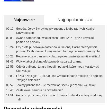
Najpopularniejsze
Najnowsze
09:17
Gorzów: Jerzy Synowiec wyrzucony z klubu radnych Koalicji
Obywatelskiej
09:01
Awaria samochodu w okolicach Forst i A15 - gdzie uzyskać
pomoc po polsku?
15:24
Czy dieta pudełkowa dostępna w Zielonej Górze rzeczywiście
pozwoli Ci zbudować formę na lato bez wyrzeczeń kulinarnych?
15:22
Regeneracja organizmu - dlaczego jest ważniejsza niż myślisz?
08:46
Wpływ jakości sit na efektywność separacji ziarna
15:53
Odbiór balkonu, tarasu i loggii - pułapki, które mogą kosztować
Cię tysiące
10:01
Łóżka dziecięce 120x200 - jak wybrać idealne miejsce do snu dla
Twojego dziecka?
09:57
Toalety przenośne - ile metrów od sceny, jedzenia i wejścia?
13:41
Zaatakował seniora na "kwadracie"
11:01
Akcja po pożarze w Gorzowie. Ruszyła rozbiórka ściany spalonej
hali