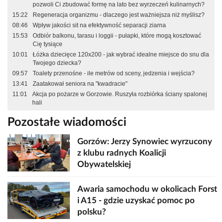
pozwoli Ci zbudować formę na lato bez wyrzeczeń kulinarnych?
15:22
Regeneracja organizmu - dlaczego jest ważniejsza niż myślisz?
08:46
Wpływ jakości sit na efektywność separacji ziarna
15:53
Odbiór balkonu, tarasu i loggii - pułapki, które mogą kosztować
Cię tysiące
10:01
Łóżka dziecięce 120x200 - jak wybrać idealne miejsce do snu dla
Twojego dziecka?
09:57
Toalety przenośne - ile metrów od sceny, jedzenia i wejścia?
13:41
Zaatakował seniora na "kwadracie"
11:01
Akcja po pożarze w Gorzowie. Ruszyła rozbiórka ściany spalonej
hali
Pozostałe wiadomości
Gorzów: Jerzy Synowiec wyrzucony
z klubu radnych Koalicji
Obywatelskiej
Awaria samochodu w okolicach Forst
i A15 - gdzie uzyskać pomoc po
polsku?