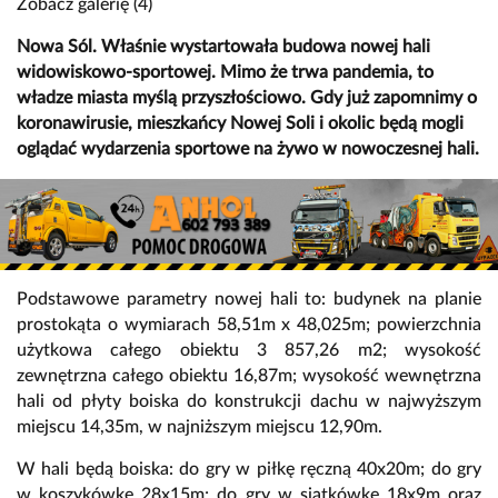
Zobacz galerię (4)
Nowa Sól. Właśnie wystartowała budowa nowej hali
widowiskowo-sportowej. Mimo że trwa pandemia, to
władze miasta myślą przyszłościowo. Gdy już zapomnimy o
koronawirusie, mieszkańcy Nowej Soli i okolic będą mogli
oglądać wydarzenia sportowe na żywo w nowoczesnej hali.
Podstawowe parametry nowej hali to: budynek na planie
prostokąta o wymiarach 58,51m x 48,025m; powierzchnia
użytkowa całego obiektu 3 857,26 m2; wysokość
zewnętrzna całego obiektu 16,87m; wysokość wewnętrzna
hali od płyty boiska do konstrukcji dachu w najwyższym
miejscu 14,35m, w najniższym miejscu 12,90m.
W hali będą boiska: do gry w piłkę ręczną 40x20m; do gry
w koszykówkę 28x15m; do gry w siatkówkę 18x9m oraz