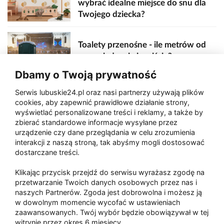
wybrać idealne miejsce do snu dla
Twojego dziecka?
Toalety przenośne - ile metrów od
sceny, jedzenia i wejścia?
Dbamy o Twoją prywatność
Serwis lubuskie24.pl oraz nasi partnerzy używają plików
Zaatakował seniora na "kwadracie"
cookies, aby zapewnić prawidłowe działanie strony,
wyświetlać personalizowane treści i reklamy, a także by
zbierać standardowe informacje wysyłane przez
urządzenie czy dane przeglądania w celu zrozumienia
Akcja po pożarze w Gorzowie.
interakcji z naszą stroną, tak abyśmy mogli dostosować
Ruszyła rozbiórka ściany spalonej
dostarczane treści.
hali
Klikając przycisk przejdź do serwisu wyrażasz zgodę na
przetwarzanie Twoich danych osobowych przez nas i
naszych Partnerów. Zgoda jest dobrowolna i możesz ją
w dowolnym momencie wycofać w ustawieniach
Paliwa
zaawansowanych. Twój wybór będzie obowiązywał w tej
Raport
Dodaj raport
witrynie przez okres 6 miesięcy.
Sport