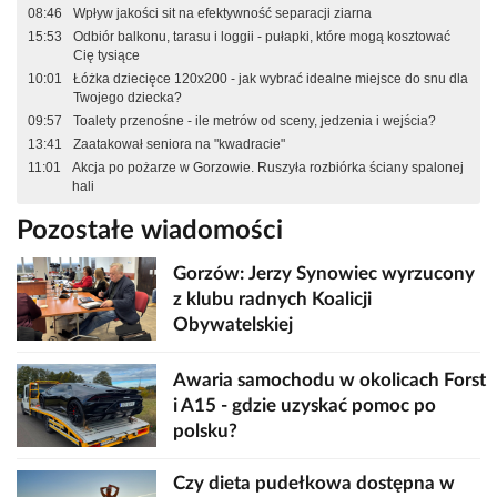
08:46
Wpływ jakości sit na efektywność separacji ziarna
15:53
Odbiór balkonu, tarasu i loggii - pułapki, które mogą kosztować
Cię tysiące
10:01
Łóżka dziecięce 120x200 - jak wybrać idealne miejsce do snu dla
Twojego dziecka?
09:57
Toalety przenośne - ile metrów od sceny, jedzenia i wejścia?
13:41
Zaatakował seniora na "kwadracie"
11:01
Akcja po pożarze w Gorzowie. Ruszyła rozbiórka ściany spalonej
hali
Pozostałe wiadomości
Gorzów: Jerzy Synowiec wyrzucony
z klubu radnych Koalicji
Obywatelskiej
Awaria samochodu w okolicach Forst
i A15 - gdzie uzyskać pomoc po
polsku?
Czy dieta pudełkowa dostępna w