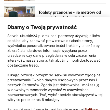
Toalety przenośne - ile metrów od
sceny, jedzenia i wejścia?
Dbamy o Twoją prywatność
Serwis lubuskie24.pl oraz nasi partnerzy używają plików
Zaatakował seniora na "kwadracie"
cookies, aby zapewnić prawidłowe działanie strony,
wyświetlać personalizowane treści i reklamy, a także by
zbierać standardowe informacje wysyłane przez
urządzenie czy dane przeglądania w celu zrozumienia
Akcja po pożarze w Gorzowie.
interakcji z naszą stroną, tak abyśmy mogli dostosować
Ruszyła rozbiórka ściany spalonej
dostarczane treści.
hali
Klikając przycisk przejdź do serwisu wyrażasz zgodę na
przetwarzanie Twoich danych osobowych przez nas i
naszych Partnerów. Zgoda jest dobrowolna i możesz ją
w dowolnym momencie wycofać w ustawieniach
Paliwa
zaawansowanych. Twój wybór będzie obowiązywał w tej
Raport
Dodaj raport
witrynie przez okres 6 miesięcy.
Sport
Popularne
Szczegółowe informacje znajdują się w naszej
Polityce