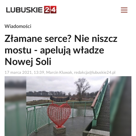
Wiadomości
Złamane serce? Nie niszcz
mostu - apelują władze
Nowej Soli
17 marca 2021, 13:39, Marcin Kluwak, redakcja@lubuskie24.pl