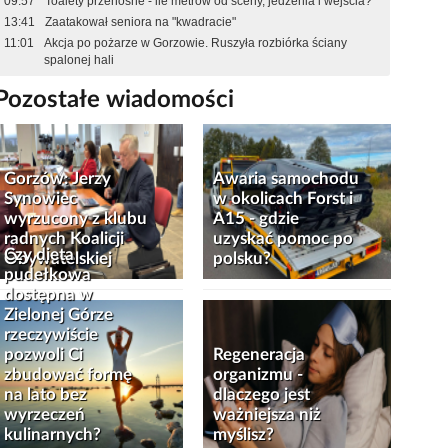
09:57
Toalety przenośne - ile metrów od sceny, jedzenia i wejścia?
13:41
Zaatakował seniora na "kwadracie"
11:01
Akcja po pożarze w Gorzowie. Ruszyła rozbiórka ściany
spalonej hali
Pozostałe wiadomości
Gorzów: Jerzy
Awaria samochodu
Synowiec
w okolicach Forst i
wyrzucony z klubu
A15 - gdzie
radnych Koalicji
uzyskać pomoc po
Czy dieta
Obywatelskiej
polsku?
pudełkowa
dostępna w
Zielonej Górze
rzeczywiście
pozwoli Ci
Regeneracja
zbudować formę
organizmu -
na lato bez
dlaczego jest
wyrzeczeń
ważniejsza niż
kulinarnych?
myślisz?