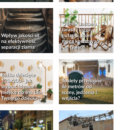
Odbiór balkonu,
tarasu i loggii -
Wpływ jakości sit
pułapki, które
na efektywność
mogą kosztować
separacji ziarna
Cię tysiące
Łóżka dziecięce
120x200 - jak
Toalety przenośne -
wybrać idealne
ile metrów od
miejsce do snu dla
sceny, jedzenia i
Twojego dziecka?
wejścia?