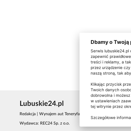
Dbamy o Twoją
Serwis lubuskie24.pl 
zapewnić prawidłowe 
treści i reklamy, a 
przez urządzenie czy 
naszą stroną, tak ab
Klikając przycisk pr
Twoich danych osobo
dobrowolna i możes
w ustawieniach zaa
Lubuskie24.pl
tej witrynie przez ok
Redakcja
|
Wynajem aut Teneryfa – NaTeneryfie.pl
|
Patronat
Szczegółowe informac
Wydawca: REC24 Sp. z o.o.