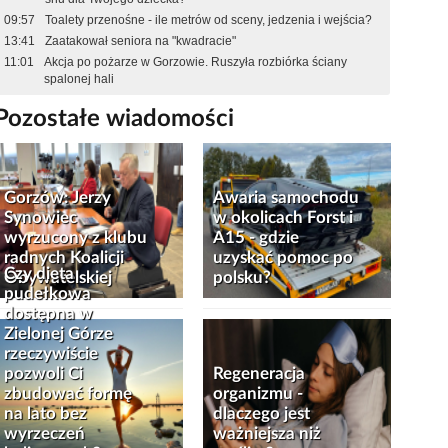
09:57
Toalety przenośne - ile metrów od sceny, jedzenia i wejścia?
13:41
Zaatakował seniora na "kwadracie"
11:01
Akcja po pożarze w Gorzowie. Ruszyła rozbiórka ściany
spalonej hali
Pozostałe wiadomości
Gorzów: Jerzy
Awaria samochodu
Synowiec
w okolicach Forst i
wyrzucony z klubu
A15 - gdzie
radnych Koalicji
uzyskać pomoc po
Czy dieta
Obywatelskiej
polsku?
pudełkowa
dostępna w
Zielonej Górze
rzeczywiście
pozwoli Ci
Regeneracja
zbudować formę
organizmu -
na lato bez
dlaczego jest
wyrzeczeń
ważniejsza niż