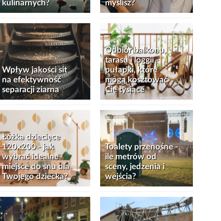
kulinarnych?
myślisz?
Odbiór balkonu,
tarasu i loggii -
Wpływ jakości sit
pułapki, które
na efektywność
mogą kosztować
separacji ziarna
Cię tysiące
Łóżka dziecięce
120x200 - jak
Toalety przenośne -
wybrać idealne
ile metrów od
miejsce do snu dla
sceny, jedzenia i
Twojego dziecka?
wejścia?