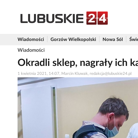
Wiadomości
Gorzów Wielkopolski
Nowa Sól
Świ
Wiadomości
Okradli sklep, nagrały ich 
1 kwietnia 2021, 14:07, Marcin Kluwak, redakcja@lubuskie24.pl