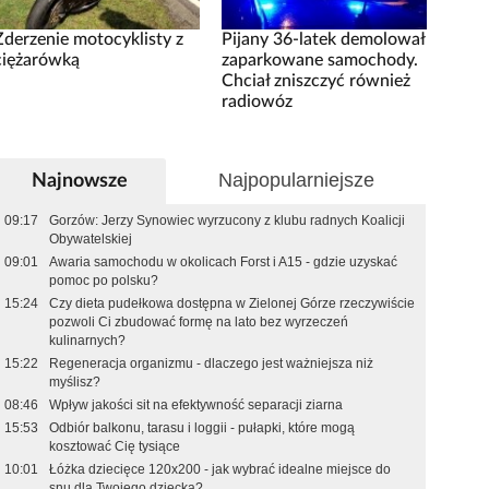
Zderzenie motocyklisty z
Pijany 36-latek demolował
ciężarówką
zaparkowane samochody.
Chciał zniszczyć również
radiowóz
Najpopularniejsze
Najnowsze
09:17
Gorzów: Jerzy Synowiec wyrzucony z klubu radnych Koalicji
Obywatelskiej
09:01
Awaria samochodu w okolicach Forst i A15 - gdzie uzyskać
pomoc po polsku?
15:24
Czy dieta pudełkowa dostępna w Zielonej Górze rzeczywiście
pozwoli Ci zbudować formę na lato bez wyrzeczeń
kulinarnych?
15:22
Regeneracja organizmu - dlaczego jest ważniejsza niż
myślisz?
08:46
Wpływ jakości sit na efektywność separacji ziarna
15:53
Odbiór balkonu, tarasu i loggii - pułapki, które mogą
kosztować Cię tysiące
10:01
Łóżka dziecięce 120x200 - jak wybrać idealne miejsce do
snu dla Twojego dziecka?