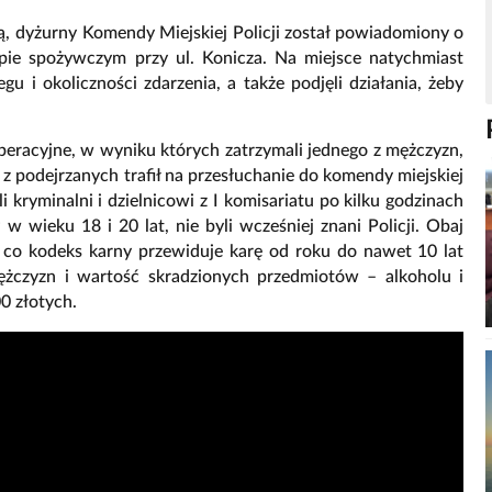
ą, dyżurny Komendy Miejskiej Policji został powiadomiony o
epie spożywczym przy ul. Konicza. Na miejsce natychmiast
iegu i okoliczności zdarzenia, a także podjęli działania, żeby
 operacyjne, w wyniku których zatrzymali jednego z mężczyzn,
y z podejrzanych trafił na przesłuchanie do komendy miejskiej
i kryminalni i dzielnicowi z I komisariatu po kilku godzinach
 wieku 18 i 20 lat, nie byli wcześniej znani Policji. Obaj
a co kodeks karny przewiduje karę od roku do nawet 10 lat
żczyzn i wartość skradzionych przedmiotów – alkoholu i
0 złotych.