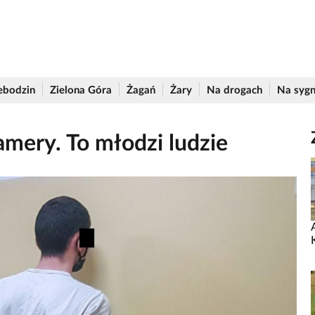
ebodzin
Zielona Góra
Żagań
Żary
Na drogach
Na sygn
kamery. To młodzi ludzie