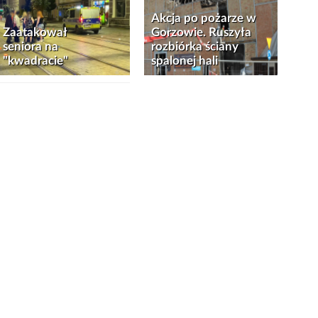
Akcja po pożarze w
Zaatakował
Gorzowie. Ruszyła
seniora na
rozbiórka ściany
"kwadracie"
spalonej hali