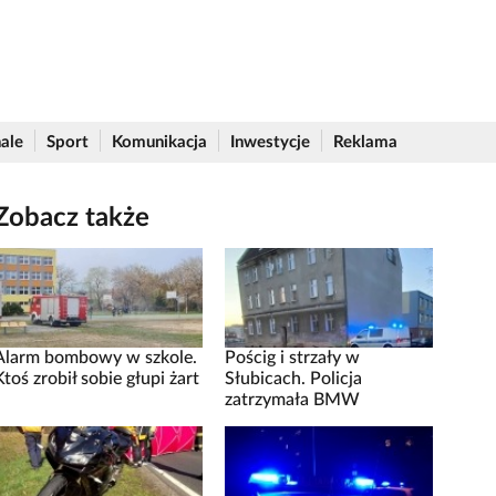
ale
Sport
Komunikacja
Inwestycje
Reklama
Zobacz także
Alarm bombowy w szkole.
Pościg i strzały w
Ktoś zrobił sobie głupi żart
Słubicach. Policja
zatrzymała BMW