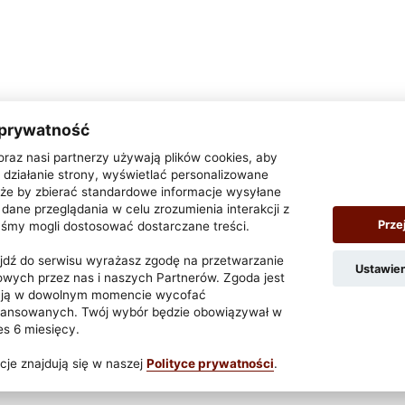
 prywatność
oraz nasi partnerzy używają plików cookies, aby
działanie strony, wyświetlać personalizowane
także by zbierać standardowe informacje wysyłane
dane przeglądania w celu zrozumienia interakcji z
Prze
yśmy mogli dostosować dostarczane treści.
zejdź do serwisu wyrażasz zgodę na przetwarzanie
Ustawie
wych przez nas i naszych Partnerów. Zgoda jest
z ją w dowolnym momencie wycofać
wansowanych. Twój wybór będzie obowiązywał w
res 6 miesięcy.
|
Polityka prywatności
je znajdują się w naszej
Polityce prywatności
.