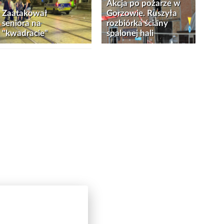
Akcja po pożarze w
Zaatakował
Gorzowie. Ruszyła
seniora na
rozbiórka ściany
"kwadracie"
spalonej hali