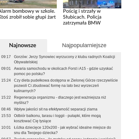
Alarm bombowy w szkole.
Pościg i strzały w
Ktoś zrobił sobie głupi żart
Słubicach. Policja
zatrzymała BMW
Najpopularniejsze
Najnowsze
09:17
Gorzów: Jerzy Synowiec wyrzucony z klubu radnych Koalicji
Obywatelskiej
09:01
Awaria samochodu w okolicach Forst i A15 - gdzie uzyskać
pomoc po polsku?
15:24
Czy dieta pudełkowa dostępna w Zielonej Górze rzeczywiście
pozwoli Ci zbudować formę na lato bez wyrzeczeń
kulinarnych?
15:22
Regeneracja organizmu - dlaczego jest ważniejsza niż
myślisz?
08:46
Wpływ jakości sit na efektywność separacji ziarna
15:53
Odbiór balkonu, tarasu i loggii - pułapki, które mogą
kosztować Cię tysiące
10:01
Łóżka dziecięce 120x200 - jak wybrać idealne miejsce do
snu dla Twojego dziecka?