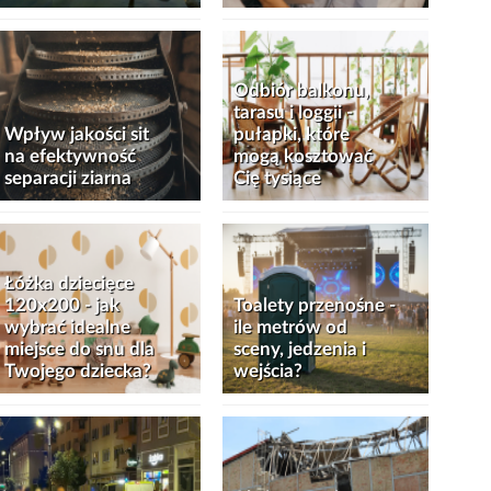
Odbiór balkonu,
tarasu i loggii -
Wpływ jakości sit
pułapki, które
na efektywność
mogą kosztować
separacji ziarna
Cię tysiące
Łóżka dziecięce
120x200 - jak
Toalety przenośne -
wybrać idealne
ile metrów od
miejsce do snu dla
sceny, jedzenia i
Twojego dziecka?
wejścia?