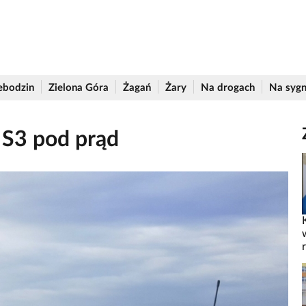
ebodzin
Zielona Góra
Żagań
Żary
Na drogach
Na sygn
ą S3 pod prąd