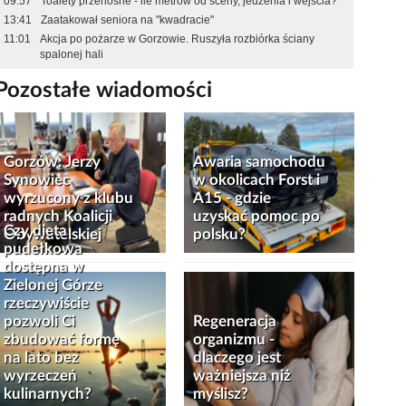
09:57
Toalety przenośne - ile metrów od sceny, jedzenia i wejścia?
13:41
Zaatakował seniora na "kwadracie"
11:01
Akcja po pożarze w Gorzowie. Ruszyła rozbiórka ściany
spalonej hali
Pozostałe wiadomości
Gorzów: Jerzy
Awaria samochodu
Synowiec
w okolicach Forst i
wyrzucony z klubu
A15 - gdzie
radnych Koalicji
uzyskać pomoc po
Czy dieta
Obywatelskiej
polsku?
pudełkowa
dostępna w
Zielonej Górze
rzeczywiście
pozwoli Ci
Regeneracja
zbudować formę
organizmu -
na lato bez
dlaczego jest
wyrzeczeń
ważniejsza niż
kulinarnych?
myślisz?