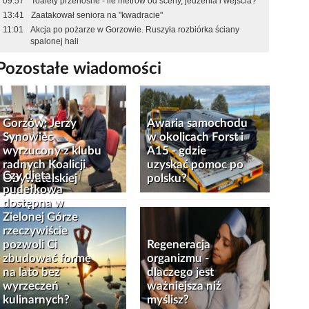
09:57
Toalety przenośne - ile metrów od sceny, jedzenia i wejścia?
13:41
Zaatakował seniora na "kwadracie"
11:01
Akcja po pożarze w Gorzowie. Ruszyła rozbiórka ściany
spalonej hali
Pozostałe wiadomości
Gorzów: Jerzy
Awaria samochodu
Synowiec
w okolicach Forst i
wyrzucony z klubu
A15 - gdzie
radnych Koalicji
uzyskać pomoc po
Czy dieta
Obywatelskiej
polsku?
pudełkowa
dostępna w
Zielonej Górze
rzeczywiście
pozwoli Ci
Regeneracja
zbudować formę
organizmu -
na lato bez
dlaczego jest
wyrzeczeń
ważniejsza niż
kulinarnych?
myślisz?