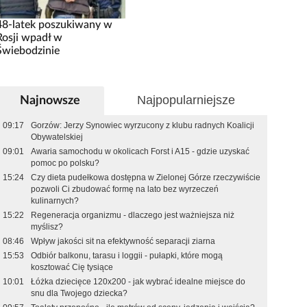
48-latek poszukiwany w
Rosji wpadł w
Świebodzinie
Najpopularniejsze
Najnowsze
09:17
Gorzów: Jerzy Synowiec wyrzucony z klubu radnych Koalicji
Obywatelskiej
09:01
Awaria samochodu w okolicach Forst i A15 - gdzie uzyskać
pomoc po polsku?
15:24
Czy dieta pudełkowa dostępna w Zielonej Górze rzeczywiście
pozwoli Ci zbudować formę na lato bez wyrzeczeń
kulinarnych?
15:22
Regeneracja organizmu - dlaczego jest ważniejsza niż
myślisz?
08:46
Wpływ jakości sit na efektywność separacji ziarna
15:53
Odbiór balkonu, tarasu i loggii - pułapki, które mogą
kosztować Cię tysiące
10:01
Łóżka dziecięce 120x200 - jak wybrać idealne miejsce do
snu dla Twojego dziecka?