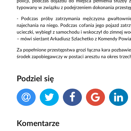
policji, podczas dojazdu do miejsca pełnienia służby
typowany w związku z podejrzeniem dokonania przestę
- Podczas próby zatrzymania mężczyzna gwałtownie
najechania na niego. Podczas cofania jego pojazd zatrzy
ucieczki, wybiegł z samochodu i wskoczył do zimnej wod
– mówi sierżant Arkadiusz Szlachetko z Komendy Powia
Za popełnione przestępstwa grozi łączna kara pozbawi
środek zapobiegawczy w postaci aresztu na okres trzech
Podziel się
Komentarze