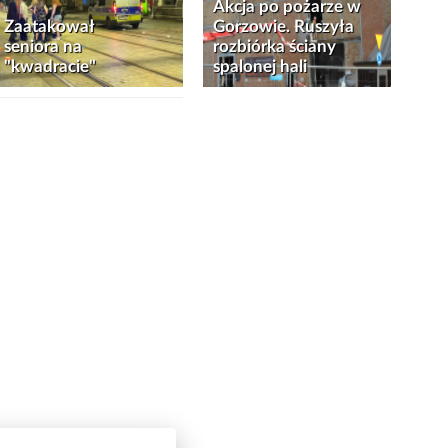
Akcja po pożarze w
Zaatakował
Gorzowie. Ruszyła
seniora na
rozbiórka ściany
"kwadracie"
spalonej hali