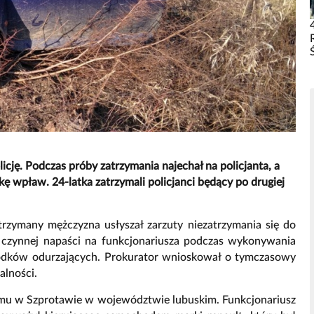
licję. Podczas próby zatrzymania najechał na policjanta, a
ekę wpław. 24-latka zatrzymali policjanci będący po drugiej
atrzymany mężczyzna usłyszał zarzuty niezatrzymania się do
, czynnej napaści na funkcjonariusza podczas wykonywania
środków odurzających. Prokurator wnioskował o tymczasowy
alności.
i temu w Szprotawie w województwie lubuskim. Funkcjonariusz