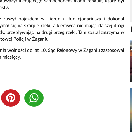
 zauważył kierującego samochodem marki renault, który był
pstw.
 ruszył pojazdem w kierunku funkcjonariusza i dokonał
mał się na skarpie rzeki, a kierowca nie mając dalszej drogi
y, przepływając na drugi brzeg rzeki. Tam został zatrzymany
towej Policji w Żaganiu
enia wolności do lat 10. Sąd Rejonowy w Żaganiu zastosował
 miesięcy.