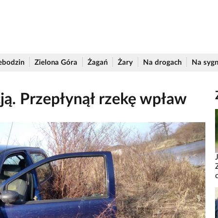
ebodzin
Zielona Góra
Żagań
Żary
Na drogach
Na sygn
cją. Przepłynął rzekę wpław