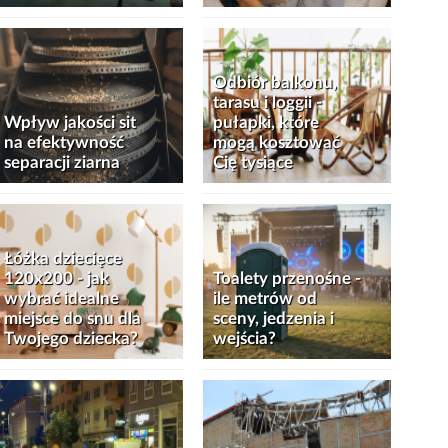
Odbiór balkonu,
tarasu i loggii -
Wpływ jakości sit
pułapki, które
na efektywność
mogą kosztować
separacji ziarna
Cię tysiące
Łóżka dziecięce
120x200 - jak
Toalety przenośne -
wybrać idealne
ile metrów od
miejsce do snu dla
sceny, jedzenia i
Twojego dziecka?
wejścia?