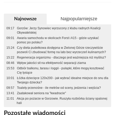
Najpopularniejsze
Najnowsze
09:17
Gorzów: Jerzy Synowiec wyrzucony z klubu radnych Koalicji
Obywatelskiej
09:01
Awaria samochodu w okolicach Forst i A15 - gdzie uzyskać
pomoc po polsku?
15:24
Czy dieta pudełkowa dostępna w Zielonej Górze rzeczywiście
pozwoli Ci zbudować formę na lato bez wyrzeczeń kulinarnych?
15:22
Regeneracja organizmu - dlaczego jest ważniejsza niż myślisz?
08:46
Wpływ jakości sit na efektywność separacji ziarna
15:53
Odbiór balkonu, tarasu i loggii - pułapki, które mogą kosztować
Cię tysiące
10:01
Łóżka dziecięce 120x200 - jak wybrać idealne miejsce do snu dla
Twojego dziecka?
09:57
Toalety przenośne - ile metrów od sceny, jedzenia i wejścia?
13:41
Zaatakował seniora na "kwadracie"
11:01
Akcja po pożarze w Gorzowie. Ruszyła rozbiórka ściany spalonej
hali
Pozostałe wiadomości