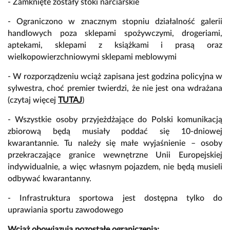
- Zamknięte zostały stoki narciarskie
- Ograniczono w znacznym stopniu działalność galerii
handlowych poza sklepami spożywczymi, drogeriami,
aptekami, sklepami z książkami i prasą oraz
wielkopowierzchniowymi sklepami meblowymi
- W rozporządzeniu wciąż zapisana jest godzina policyjna w
sylwestra, choć premier twierdzi, że nie jest ona wdrażana
(czytaj więcej
TUTAJ
)
- Wszystkie osoby przyjeżdżające do Polski komunikacją
zbiorową będą musiały poddać się 10-dniowej
kwarantannie. Tu należy się małe wyjaśnienie – osoby
przekraczające granice wewnętrzne Unii Europejskiej
indywidualnie, a więc własnym pojazdem, nie będą musieli
odbywać kwarantanny.
- Infrastruktura sportowa jest dostępna tylko do
uprawiania sportu zawodowego
Wciąż obowiązują pozostałe ograniczenia: