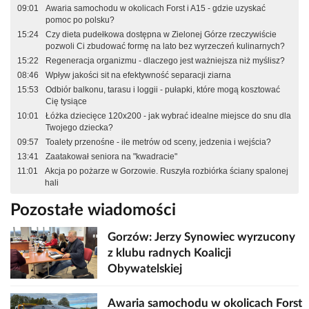
09:01
Awaria samochodu w okolicach Forst i A15 - gdzie uzyskać
pomoc po polsku?
15:24
Czy dieta pudełkowa dostępna w Zielonej Górze rzeczywiście
pozwoli Ci zbudować formę na lato bez wyrzeczeń kulinarnych?
15:22
Regeneracja organizmu - dlaczego jest ważniejsza niż myślisz?
08:46
Wpływ jakości sit na efektywność separacji ziarna
15:53
Odbiór balkonu, tarasu i loggii - pułapki, które mogą kosztować
Cię tysiące
10:01
Łóżka dziecięce 120x200 - jak wybrać idealne miejsce do snu dla
Twojego dziecka?
09:57
Toalety przenośne - ile metrów od sceny, jedzenia i wejścia?
13:41
Zaatakował seniora na "kwadracie"
11:01
Akcja po pożarze w Gorzowie. Ruszyła rozbiórka ściany spalonej
hali
Pozostałe wiadomości
Gorzów: Jerzy Synowiec wyrzucony
z klubu radnych Koalicji
Obywatelskiej
Awaria samochodu w okolicach Forst