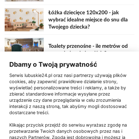
Łóżka dziecięce 120x200 - jak
wybrać idealne miejsce do snu dla
Twojego dziecka?
Toalety przenośne - ile metrów od
sceny, jedzenia i wejścia?
Dbamy o Twoją prywatność
Serwis lubuskie24.pl oraz nasi partnerzy używają plików
Zaatakował seniora na "kwadracie"
cookies, aby zapewnić prawidłowe działanie strony,
wyświetlać personalizowane treści i reklamy, a także by
zbierać standardowe informacje wysyłane przez
urządzenie czy dane przeglądania w celu zrozumienia
Akcja po pożarze w Gorzowie.
interakcji z naszą stroną, tak abyśmy mogli dostosować
Ruszyła rozbiórka ściany spalonej
dostarczane treści.
hali
Klikając przycisk przejdź do serwisu wyrażasz zgodę na
przetwarzanie Twoich danych osobowych przez nas i
naszych Partnerów. Zgoda jest dobrowolna i możesz ją