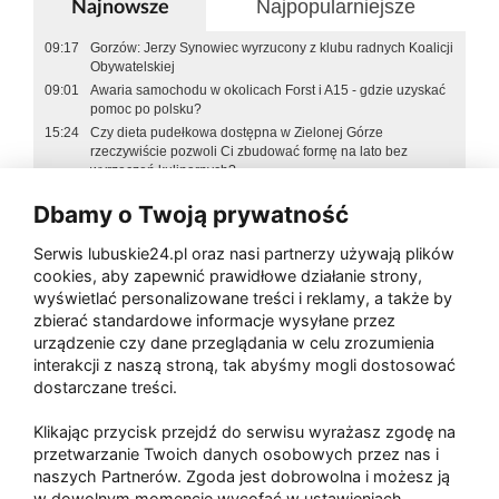
Najpopularniejsze
Najnowsze
09:17
Gorzów: Jerzy Synowiec wyrzucony z klubu radnych Koalicji
Obywatelskiej
09:01
Awaria samochodu w okolicach Forst i A15 - gdzie uzyskać
pomoc po polsku?
15:24
Czy dieta pudełkowa dostępna w Zielonej Górze
rzeczywiście pozwoli Ci zbudować formę na lato bez
wyrzeczeń kulinarnych?
15:22
Regeneracja organizmu - dlaczego jest ważniejsza niż
Dbamy o Twoją prywatność
myślisz?
08:46
Wpływ jakości sit na efektywność separacji ziarna
Serwis lubuskie24.pl oraz nasi partnerzy używają plików
15:53
Odbiór balkonu, tarasu i loggii - pułapki, które mogą
cookies, aby zapewnić prawidłowe działanie strony,
kosztować Cię tysiące
wyświetlać personalizowane treści i reklamy, a także by
10:01
Łóżka dziecięce 120x200 - jak wybrać idealne miejsce do
zbierać standardowe informacje wysyłane przez
snu dla Twojego dziecka?
urządzenie czy dane przeglądania w celu zrozumienia
09:57
Toalety przenośne - ile metrów od sceny, jedzenia i wejścia?
interakcji z naszą stroną, tak abyśmy mogli dostosować
13:41
Zaatakował seniora na "kwadracie"
dostarczane treści.
11:01
Akcja po pożarze w Gorzowie. Ruszyła rozbiórka ściany
spalonej hali
Klikając przycisk przejdź do serwisu wyrażasz zgodę na
przetwarzanie Twoich danych osobowych przez nas i
naszych Partnerów. Zgoda jest dobrowolna i możesz ją
w dowolnym momencie wycofać w ustawieniach
Paliwa