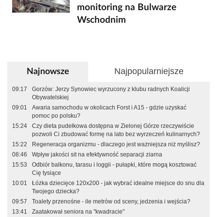
monitoring na Bulwarze
Wschodnim
Najpopularniejsze
Najnowsze
09:17
Gorzów: Jerzy Synowiec wyrzucony z klubu radnych Koalicji
Obywatelskiej
09:01
Awaria samochodu w okolicach Forst i A15 - gdzie uzyskać
pomoc po polsku?
15:24
Czy dieta pudełkowa dostępna w Zielonej Górze rzeczywiście
pozwoli Ci zbudować formę na lato bez wyrzeczeń kulinarnych?
15:22
Regeneracja organizmu - dlaczego jest ważniejsza niż myślisz?
08:46
Wpływ jakości sit na efektywność separacji ziarna
15:53
Odbiór balkonu, tarasu i loggii - pułapki, które mogą kosztować
Cię tysiące
10:01
Łóżka dziecięce 120x200 - jak wybrać idealne miejsce do snu dla
Twojego dziecka?
09:57
Toalety przenośne - ile metrów od sceny, jedzenia i wejścia?
13:41
Zaatakował seniora na "kwadracie"