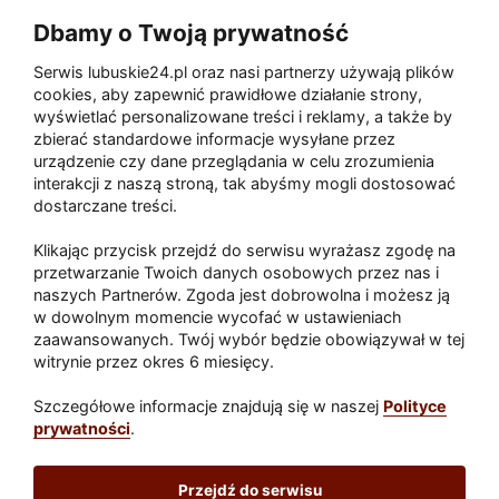
trasę autobusową wstrzymana
Dbamy o Twoją prywatność
przez brak funduszy
Serwis lubuskie24.pl oraz nasi partnerzy używają plików
Gorzowski system opłat za
cookies, aby zapewnić prawidłowe działanie strony,
wyświetlać personalizowane treści i reklamy, a także by
śmieci: rachunki za puste
zbierać standardowe informacje wysyłane przez
lokale i brak możliwości
urządzenie czy dane przeglądania w celu zrozumienia
odwołania
interakcji z naszą stroną, tak abyśmy mogli dostosować
dostarczane treści.
1
2
3
4
5
następna ›
Klikając przycisk przejdź do serwisu wyrażasz zgodę na
przetwarzanie Twoich danych osobowych przez nas i
naszych Partnerów. Zgoda jest dobrowolna i możesz ją
w dowolnym momencie wycofać w ustawieniach
Paliwa
zaawansowanych. Twój wybór będzie obowiązywał w tej
Raport
Dodaj raport
witrynie przez okres 6 miesięcy.
Sport
Popularne
Szczegółowe informacje znajdują się w naszej
Polityce
prywatności
.
Lubuskie24.pl
Przejdź do serwisu