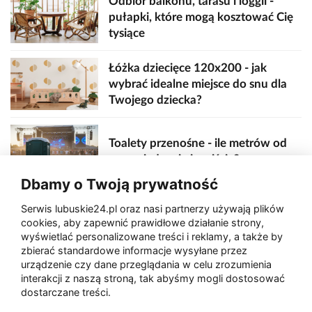
Odbiór balkonu, tarasu i loggii -
pułapki, które mogą kosztować Cię
tysiące
Łóżka dziecięce 120x200 - jak
wybrać idealne miejsce do snu dla
Twojego dziecka?
Toalety przenośne - ile metrów od
sceny, jedzenia i wejścia?
Dbamy o Twoją prywatność
Serwis lubuskie24.pl oraz nasi partnerzy używają plików
Zaatakował seniora na "kwadracie"
cookies, aby zapewnić prawidłowe działanie strony,
wyświetlać personalizowane treści i reklamy, a także by
zbierać standardowe informacje wysyłane przez
urządzenie czy dane przeglądania w celu zrozumienia
Akcja po pożarze w Gorzowie.
interakcji z naszą stroną, tak abyśmy mogli dostosować
Ruszyła rozbiórka ściany spalonej
dostarczane treści.
hali