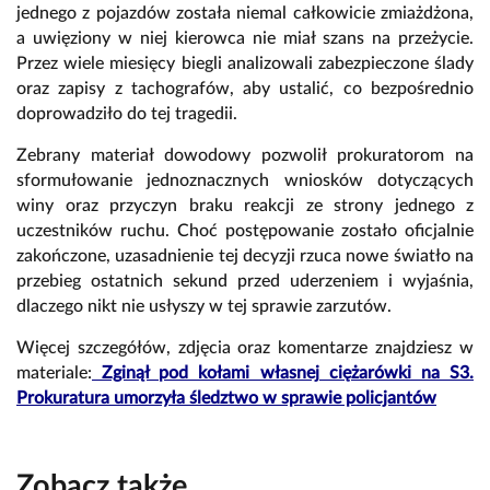
jednego z pojazdów została niemal całkowicie zmiażdżona,
a uwięziony w niej kierowca nie miał szans na przeżycie.
Przez wiele miesięcy biegli analizowali zabezpieczone ślady
oraz zapisy z tachografów, aby ustalić, co bezpośrednio
doprowadziło do tej tragedii.
Zebrany materiał dowodowy pozwolił prokuratorom na
sformułowanie jednoznacznych wniosków dotyczących
winy oraz przyczyn braku reakcji ze strony jednego z
uczestników ruchu. Choć postępowanie zostało oficjalnie
zakończone, uzasadnienie tej decyzji rzuca nowe światło na
przebieg ostatnich sekund przed uderzeniem i wyjaśnia,
dlaczego nikt nie usłyszy w tej sprawie zarzutów.
Więcej szczegółów, zdjęcia oraz komentarze znajdziesz w
materiale:
Zginął pod kołami własnej ciężarówki na S3.
Prokuratura umorzyła śledztwo w sprawie policjantów
Zobacz także