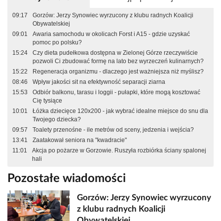
09:17
Gorzów: Jerzy Synowiec wyrzucony z klubu radnych Koalicji
Obywatelskiej
09:01
Awaria samochodu w okolicach Forst i A15 - gdzie uzyskać
pomoc po polsku?
15:24
Czy dieta pudełkowa dostępna w Zielonej Górze rzeczywiście
pozwoli Ci zbudować formę na lato bez wyrzeczeń kulinarnych?
15:22
Regeneracja organizmu - dlaczego jest ważniejsza niż myślisz?
08:46
Wpływ jakości sit na efektywność separacji ziarna
15:53
Odbiór balkonu, tarasu i loggii - pułapki, które mogą kosztować
Cię tysiące
10:01
Łóżka dziecięce 120x200 - jak wybrać idealne miejsce do snu dla
Twojego dziecka?
09:57
Toalety przenośne - ile metrów od sceny, jedzenia i wejścia?
13:41
Zaatakował seniora na "kwadracie"
11:01
Akcja po pożarze w Gorzowie. Ruszyła rozbiórka ściany spalonej
hali
Pozostałe wiadomości
Gorzów: Jerzy Synowiec wyrzucony
z klubu radnych Koalicji
Obywatelskiej