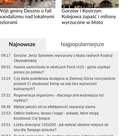
Wójt gminy Deszno o fali
Gorzów i Kostrzyn:
wandalizmu nad lokalnymi
Kolejowa zapaść i miliony
jeziorami
wyrzucone w błoto
Najpopularniejsze
Najnowsze
09:17
Gorzów: Jerzy Synowiec wyrzucony z klubu radnych Koalicji
Obywatelskiej
09:01
Awaria samochodu w okolicach Forst i A15 - gdzie uzyskać
pomoc po polsku?
15:24
Czy dieta pudełkowa dostępna w Zielonej Górze rzeczywiście
pozwoli Ci zbudować formę na lato bez wyrzeczeń
kulinarnych?
15:22
Regeneracja organizmu - dlaczego jest ważniejsza niż
myślisz?
08:46
Wpływ jakości sit na efektywność separacji ziarna
15:53
Odbiór balkonu, tarasu i loggii - pułapki, które mogą
kosztować Cię tysiące
10:01
Łóżka dziecięce 120x200 - jak wybrać idealne miejsce do
snu dla Twojego dziecka?