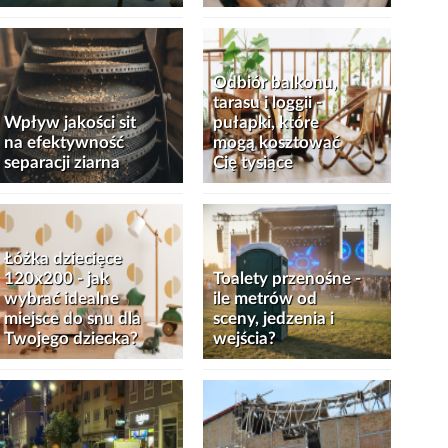
Odbiór balkonu,
tarasu i loggii -
Wpływ jakości sit
pułapki, które
na efektywność
mogą kosztować
separacji ziarna
Cię tysiące
Łóżka dziecięce
120x200 - jak
Toalety przenośne -
wybrać idealne
ile metrów od
miejsce do snu dla
sceny, jedzenia i
Twojego dziecka?
wejścia?