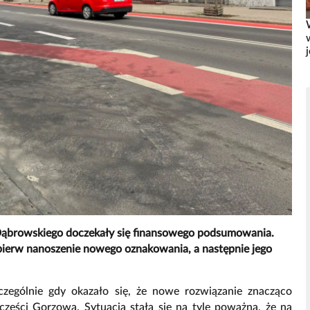
 Dąbrowskiego doczekały się finansowego podsumowania.
jpierw nanoszenie nowego oznakowania, a następnie jego
czególnie gdy okazało się, że nowe rozwiązanie znacząco
części Gorzowa. Sytuacja stała się na tyle poważna, że na