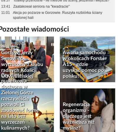
09:57
Toalety przenośne - ile metrów od sceny, jedzenia i wejścia?
13:41
Zaatakował seniora na "kwadracie"
11:01
Akcja po pożarze w Gorzowie. Ruszyła rozbiórka ściany
spalonej hali
Pozostałe wiadomości
Gorzów: Jerzy
Awaria samochodu
Synowiec
w okolicach Forst i
wyrzucony z klubu
A15 - gdzie
radnych Koalicji
uzyskać pomoc po
Czy dieta
Obywatelskiej
polsku?
pudełkowa
dostępna w
Zielonej Górze
rzeczywiście
pozwoli Ci
Regeneracja
zbudować formę
organizmu -
na lato bez
dlaczego jest
wyrzeczeń
ważniejsza niż
kulinarnych?
myślisz?