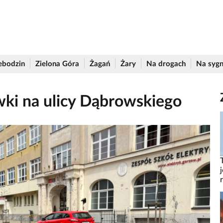
ebodzin
Zielona Góra
Żagań
Żary
Na drogach
Na sygn
ki na ulicy Dąbrowskiego