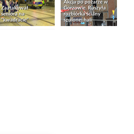
Akcja po pożarze w
Zaatakował
Gorzowie. Ruszyła
seniora na
rozbiórka ściany
"kwadracie"
spalonej hali