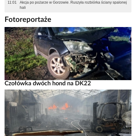
11:01
Akcja po pożarze w Gorzowie. Ruszyła rozbiórka ściany spalonej
hali
Fotoreportaże
Czołówka dwóch hond na DK22