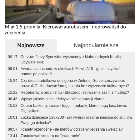
Miał 1,5 promila. Kierował autobusem i doprowadził do
zderzenia
Najpopularniejsze
Najnowsze
09:17
Gorzów: Jerzy Synowiec wyrzucony z klubu radnych Koalicji
Obywatelskiej
09:01
Awaria samochodu w okolicach Forst i A15 - gdzie uzyskać
pomoc po polsku?
15:24
Czy dieta pudełkowa dostępna w Zielonej Górze rzeczywiście
pozwoli Ci zbudować formę na lato bez wyrzeczeń kulinarnych?
15:22
Regeneracja organizmu - dlaczego jest ważniejsza niż myślisz?
08:46
Wpływ jakości sit na efektywność separacji ziarna
15:53
Odbiór balkonu, tarasu i loggii - pułapki, które mogą kosztować
Cię tysiące
10:01
Łóżka dziecięce 120x200 - jak wybrać idealne miejsce do snu dla
Twojego dziecka?
09:57
Toalety przenośne - ile metrów od sceny, jedzenia i wejścia?
13:41
Zaatakował seniora na "kwadracie"