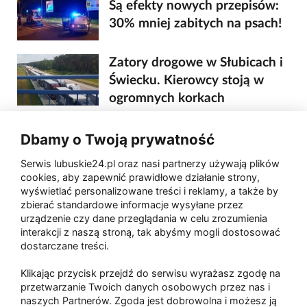
Są efekty nowych przepisów:
30% mniej zabitych na psach!
Zatory drogowe w Słubicach i
Świecku. Kierowcy stoją w
ogromnych korkach
Lubuski poseł chce konfiskaty
Dbamy o Twoją prywatność
aut pijanych kierowców i
Serwis lubuskie24.pl oraz nasi partnerzy używają plików
przeznaczenia ich na licytację
cookies, aby zapewnić prawidłowe działanie strony,
wyświetlać personalizowane treści i reklamy, a także by
Kolejny remont na DK92. Będą
zbierać standardowe informacje wysyłane przez
urządzenie czy dane przeglądania w celu zrozumienia
dodatkowe utrudnienia
interakcji z naszą stroną, tak abyśmy mogli dostosować
dostarczane treści.
1
2
3
następna ›
Klikając przycisk przejdź do serwisu wyrażasz zgodę na
przetwarzanie Twoich danych osobowych przez nas i
naszych Partnerów. Zgoda jest dobrowolna i możesz ją