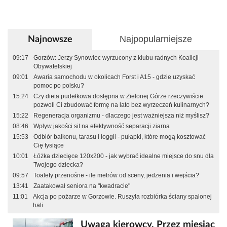
Najpopularniejsze
Najnowsze
09:17
Gorzów: Jerzy Synowiec wyrzucony z klubu radnych Koalicji
Obywatelskiej
09:01
Awaria samochodu w okolicach Forst i A15 - gdzie uzyskać
pomoc po polsku?
15:24
Czy dieta pudełkowa dostępna w Zielonej Górze rzeczywiście
pozwoli Ci zbudować formę na lato bez wyrzeczeń kulinarnych?
15:22
Regeneracja organizmu - dlaczego jest ważniejsza niż myślisz?
08:46
Wpływ jakości sit na efektywność separacji ziarna
15:53
Odbiór balkonu, tarasu i loggii - pułapki, które mogą kosztować
Cię tysiące
10:01
Łóżka dziecięce 120x200 - jak wybrać idealne miejsce do snu dla
Twojego dziecka?
09:57
Toalety przenośne - ile metrów od sceny, jedzenia i wejścia?
13:41
Zaatakował seniora na "kwadracie"
11:01
Akcja po pożarze w Gorzowie. Ruszyła rozbiórka ściany spalonej
hali
Uwaga kierowcy. Przez miesiąc