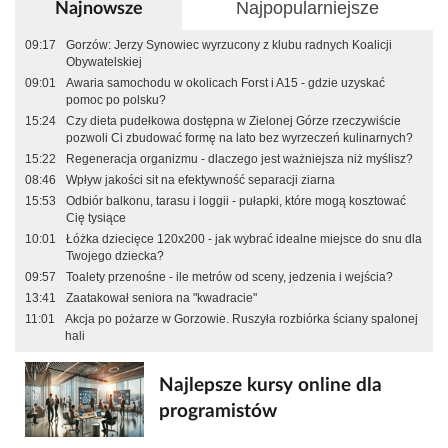
Najpopularniejsze
Najnowsze
09:17
Gorzów: Jerzy Synowiec wyrzucony z klubu radnych Koalicji
Obywatelskiej
09:01
Awaria samochodu w okolicach Forst i A15 - gdzie uzyskać
pomoc po polsku?
15:24
Czy dieta pudełkowa dostępna w Zielonej Górze rzeczywiście
pozwoli Ci zbudować formę na lato bez wyrzeczeń kulinarnych?
15:22
Regeneracja organizmu - dlaczego jest ważniejsza niż myślisz?
08:46
Wpływ jakości sit na efektywność separacji ziarna
15:53
Odbiór balkonu, tarasu i loggii - pułapki, które mogą kosztować
Cię tysiące
10:01
Łóżka dziecięce 120x200 - jak wybrać idealne miejsce do snu dla
Twojego dziecka?
09:57
Toalety przenośne - ile metrów od sceny, jedzenia i wejścia?
13:41
Zaatakował seniora na "kwadracie"
11:01
Akcja po pożarze w Gorzowie. Ruszyła rozbiórka ściany spalonej
hali
Najlepsze kursy online dla
programistów