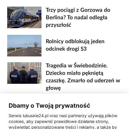
Trzy pociągi z Gorzowa do
Berlina? To nadal odległa
przyszłość
Rolnicy odblokują jeden
odcinek drogi S3
Tragedia w Świebodzinie.
Dziecko miało pękniętą
czaszkę. Zmarło od uderzeń w
głowę
Gorzów: Nowy asfalt na
Dbamy o Twoją prywatność
Kosynierów Gdyńskich. Prace
Serwis lubuskie24.pl oraz nasi partnerzy używają plików
rozpoczną się w poniedziałek
cookies, aby zapewnić prawidłowe działanie strony,
wyświetlać personalizowane treści i reklamy, a także by