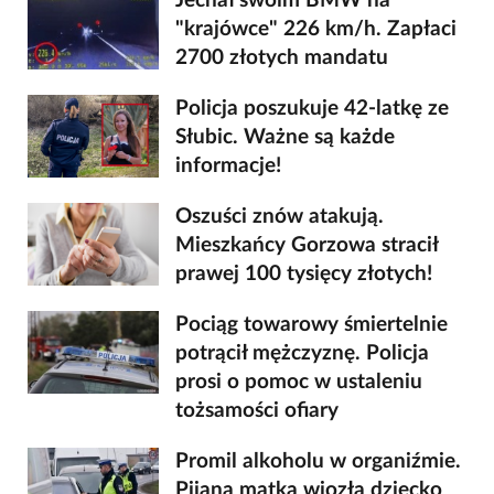
Jechał swoim BMW na
"krajówce" 226 km/h. Zapłaci
2700 złotych mandatu
Policja poszukuje 42-latkę ze
Słubic. Ważne są każde
informacje!
Oszuści znów atakują.
Mieszkańcy Gorzowa stracił
prawej 100 tysięcy złotych!
Pociąg towarowy śmiertelnie
potrącił mężczyznę. Policja
prosi o pomoc w ustaleniu
tożsamości ofiary
Promil alkoholu w organiźmie.
Pijana matka wiozła dziecko