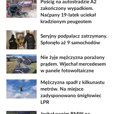
Pościg na autostradzie A2
zakończony wypadkiem.
Naćpany 19-latek uciekał
kradzionym peugeotem
Seryjny podpalacz zatrzymany.
Spłonęło aż 9 samochodów
Nie żyje mężczyzna porażony
prądem. Wjechał mercedesem
w panele fotowoltaiczne
Mężczyzna spadł z kilkunastu
metrów. Na miejsce
zadysponowano śmigłowiec
LPR