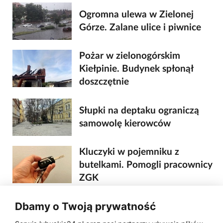
Ogromna ulewa w Zielonej
Górze. Zalane ulice i piwnice
Pożar w zielonogórskim
Kiełpinie. Budynek spłonął
doszczętnie
Słupki na deptaku ograniczą
samowolę kierowców
Kluczyki w pojemniku z
butelkami. Pomogli pracownicy
ZGK
Dbamy o Twoją prywatność
Pociągiem z Zielonej Góry
prosto nad morze