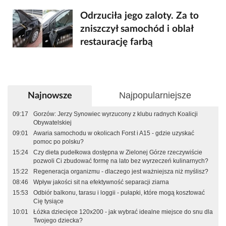
Odrzuciła jego zaloty. Za to
zniszczył samochód i oblał
restaurację farbą
Najpopularniejsze
Najnowsze
09:17
Gorzów: Jerzy Synowiec wyrzucony z klubu radnych Koalicji
Obywatelskiej
09:01
Awaria samochodu w okolicach Forst i A15 - gdzie uzyskać
pomoc po polsku?
15:24
Czy dieta pudełkowa dostępna w Zielonej Górze rzeczywiście
pozwoli Ci zbudować formę na lato bez wyrzeczeń kulinarnych?
15:22
Regeneracja organizmu - dlaczego jest ważniejsza niż myślisz?
08:46
Wpływ jakości sit na efektywność separacji ziarna
15:53
Odbiór balkonu, tarasu i loggii - pułapki, które mogą kosztować
Cię tysiące
10:01
Łóżka dziecięce 120x200 - jak wybrać idealne miejsce do snu dla
Twojego dziecka?