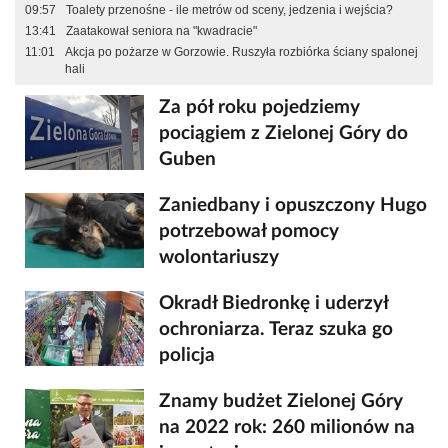
09:57
Toalety przenośne - ile metrów od sceny, jedzenia i wejścia?
13:41
Zaatakował seniora na "kwadracie"
11:01
Akcja po pożarze w Gorzowie. Ruszyła rozbiórka ściany spalonej
hali
Za pół roku pojedziemy
pociągiem z Zielonej Góry do
Guben
Zaniedbany i opuszczony Hugo
potrzebował pomocy
wolontariuszy
Okradł Biedronkę i uderzył
ochroniarza. Teraz szuka go
policja
Znamy budżet Zielonej Góry
na 2022 rok: 260 milionów na