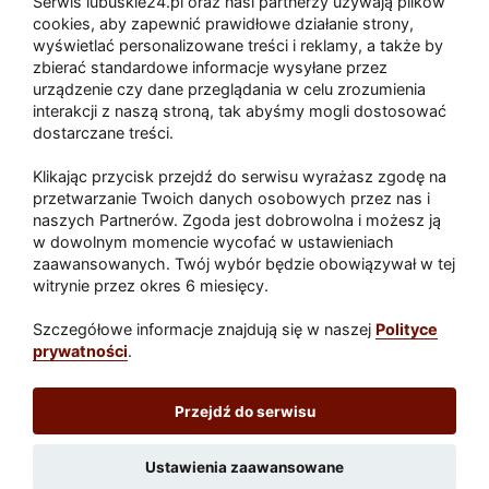
Serwis lubuskie24.pl oraz nasi partnerzy używają plików
cookies, aby zapewnić prawidłowe działanie strony,
wyświetlać personalizowane treści i reklamy, a także by
Nowy rekord w mieście. Na
zbierać standardowe informacje wysyłane przez
urządzenie czy dane przeglądania w celu zrozumienia
„40” jechał 139 km/h
interakcji z naszą stroną, tak abyśmy mogli dostosować
dostarczane treści.
‹ poprzednia
1
2
3
4
5
następna ›
Klikając przycisk przejdź do serwisu wyrażasz zgodę na
przetwarzanie Twoich danych osobowych przez nas i
naszych Partnerów. Zgoda jest dobrowolna i możesz ją
w dowolnym momencie wycofać w ustawieniach
Paliwa
zaawansowanych. Twój wybór będzie obowiązywał w tej
Raport
Dodaj raport
witrynie przez okres 6 miesięcy.
Sport
Popularne
Szczegółowe informacje znajdują się w naszej
Polityce
prywatności
.
Lubuskie24.pl
Przejdź do serwisu
Redakcja
|
Wynajem aut Teneryfa – NaTeneryfie.pl
|
Patronat
|
Polityka prywatności
Ustawienia zaawansowane