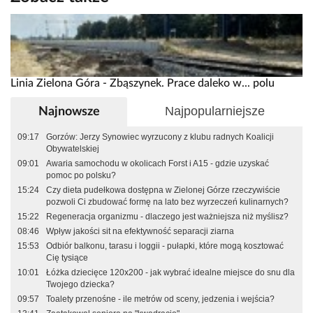
Linia Zielona Góra - Zbąszynek. Prace daleko w... polu
Najpopularniejsze
Najnowsze
09:17
Gorzów: Jerzy Synowiec wyrzucony z klubu radnych Koalicji
Obywatelskiej
09:01
Awaria samochodu w okolicach Forst i A15 - gdzie uzyskać
pomoc po polsku?
15:24
Czy dieta pudełkowa dostępna w Zielonej Górze rzeczywiście
pozwoli Ci zbudować formę na lato bez wyrzeczeń kulinarnych?
15:22
Regeneracja organizmu - dlaczego jest ważniejsza niż myślisz?
08:46
Wpływ jakości sit na efektywność separacji ziarna
15:53
Odbiór balkonu, tarasu i loggii - pułapki, które mogą kosztować
Cię tysiące
10:01
Łóżka dziecięce 120x200 - jak wybrać idealne miejsce do snu dla
Twojego dziecka?
09:57
Toalety przenośne - ile metrów od sceny, jedzenia i wejścia?