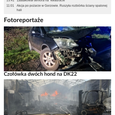
13:41
Zaatakował seniora na "kwadracie"
11:01
Akcja po pożarze w Gorzowie. Ruszyła rozbiórka ściany spalonej
hali
Fotoreportaże
Czołówka dwóch hond na DK22