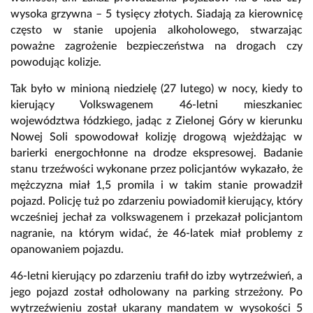
wysoka grzywna – 5 tysięcy złotych. Siadają za kierownicę
często w stanie upojenia alkoholowego, stwarzając
poważne zagrożenie bezpieczeństwa na drogach czy
powodując kolizje.
Tak było w minioną niedzielę (27 lutego) w nocy, kiedy to
kierujący Volkswagenem 46-letni mieszkaniec
województwa łódzkiego, jadąc z Zielonej Góry w kierunku
Nowej Soli spowodował kolizję drogową wjeżdżając w
barierki energochłonne na drodze ekspresowej. Badanie
stanu trzeźwości wykonane przez policjantów wykazało, że
mężczyzna miał 1,5 promila i w takim stanie prowadził
pojazd. Policję tuż po zdarzeniu powiadomił kierujący, który
wcześniej jechał za volkswagenem i przekazał policjantom
nagranie, na którym widać, że 46-latek miał problemy z
opanowaniem pojazdu.
46-letni kierujący po zdarzeniu trafił do izby wytrzeźwień, a
jego pojazd został odholowany na parking strzeżony. Po
wytrzeźwieniu został ukarany mandatem w wysokości 5