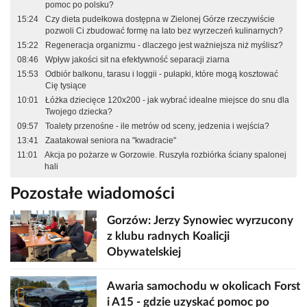
pomoc po polsku?
15:24
Czy dieta pudełkowa dostępna w Zielonej Górze rzeczywiście
pozwoli Ci zbudować formę na lato bez wyrzeczeń kulinarnych?
15:22
Regeneracja organizmu - dlaczego jest ważniejsza niż myślisz?
08:46
Wpływ jakości sit na efektywność separacji ziarna
15:53
Odbiór balkonu, tarasu i loggii - pułapki, które mogą kosztować
Cię tysiące
10:01
Łóżka dziecięce 120x200 - jak wybrać idealne miejsce do snu dla
Twojego dziecka?
09:57
Toalety przenośne - ile metrów od sceny, jedzenia i wejścia?
13:41
Zaatakował seniora na "kwadracie"
11:01
Akcja po pożarze w Gorzowie. Ruszyła rozbiórka ściany spalonej
hali
Pozostałe wiadomości
Gorzów: Jerzy Synowiec wyrzucony
z klubu radnych Koalicji
Obywatelskiej
Awaria samochodu w okolicach Forst
i A15 - gdzie uzyskać pomoc po