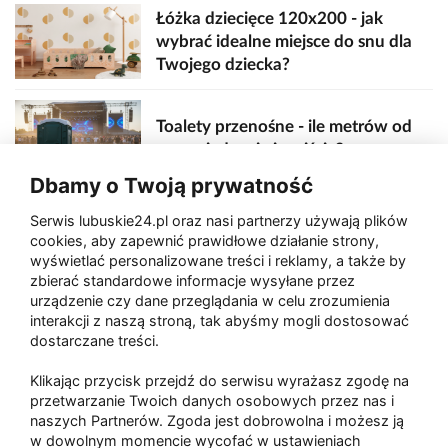
Łóżka dziecięce 120x200 - jak
wybrać idealne miejsce do snu dla
Twojego dziecka?
Toalety przenośne - ile metrów od
sceny, jedzenia i wejścia?
Dbamy o Twoją prywatność
Serwis lubuskie24.pl oraz nasi partnerzy używają plików
Zaatakował seniora na "kwadracie"
cookies, aby zapewnić prawidłowe działanie strony,
wyświetlać personalizowane treści i reklamy, a także by
zbierać standardowe informacje wysyłane przez
urządzenie czy dane przeglądania w celu zrozumienia
Akcja po pożarze w Gorzowie.
interakcji z naszą stroną, tak abyśmy mogli dostosować
Ruszyła rozbiórka ściany spalonej
dostarczane treści.
hali
Klikając przycisk przejdź do serwisu wyrażasz zgodę na
przetwarzanie Twoich danych osobowych przez nas i
naszych Partnerów. Zgoda jest dobrowolna i możesz ją
w dowolnym momencie wycofać w ustawieniach
Paliwa