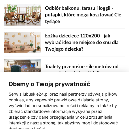
Odbiór balkonu, tarasu i loggii -
pułapki, które mogą kosztować Cię
tysiące
Łóżka dziecięce 120x200 - jak
wybrać idealne miejsce do snu dla
Twojego dziecka?
Toalety przenośne - ile metrów od
sceny, jedzenia i wejścia?
Dbamy o Twoją prywatność
Serwis lubuskie24.pl oraz nasi partnerzy używają plików
Zaatakował seniora na "kwadracie"
cookies, aby zapewnić prawidłowe działanie strony,
wyświetlać personalizowane treści i reklamy, a także by
zbierać standardowe informacje wysyłane przez
urządzenie czy dane przeglądania w celu zrozumienia
Akcja po pożarze w Gorzowie.
interakcji z naszą stroną, tak abyśmy mogli dostosować
Ruszyła rozbiórka ściany spalonej
dostarczane treści.