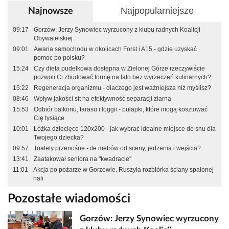
Najpopularniejsze
Najnowsze
09:17
Gorzów: Jerzy Synowiec wyrzucony z klubu radnych Koalicji
Obywatelskiej
09:01
Awaria samochodu w okolicach Forst i A15 - gdzie uzyskać
pomoc po polsku?
15:24
Czy dieta pudełkowa dostępna w Zielonej Górze rzeczywiście
pozwoli Ci zbudować formę na lato bez wyrzeczeń kulinarnych?
15:22
Regeneracja organizmu - dlaczego jest ważniejsza niż myślisz?
08:46
Wpływ jakości sit na efektywność separacji ziarna
15:53
Odbiór balkonu, tarasu i loggii - pułapki, które mogą kosztować
Cię tysiące
10:01
Łóżka dziecięce 120x200 - jak wybrać idealne miejsce do snu dla
Twojego dziecka?
09:57
Toalety przenośne - ile metrów od sceny, jedzenia i wejścia?
13:41
Zaatakował seniora na "kwadracie"
11:01
Akcja po pożarze w Gorzowie. Ruszyła rozbiórka ściany spalonej
hali
Pozostałe wiadomości
Gorzów: Jerzy Synowiec wyrzucony