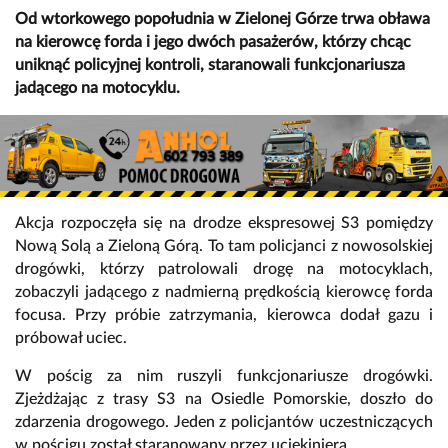
Od wtorkowego popołudnia w Zielonej Górze trwa obława
na kierowcę forda i jego dwóch pasażerów, którzy chcąc
uniknąć policyjnej kontroli, staranowali funkcjonariusza
jadącego na motocyklu.
Akcja rozpoczęła się na drodze ekspresowej S3 pomiędzy
Nową Solą a Zieloną Górą. To tam policjanci z nowosolskiej
drogówki, którzy patrolowali drogę na motocyklach,
zobaczyli jadącego z nadmierną prędkością kierowcę forda
focusa. Przy próbie zatrzymania, kierowca dodał gazu i
próbował uciec.
W pościg za nim ruszyli funkcjonariusze drogówki.
Zjeżdżając z trasy S3 na Osiedle Pomorskie, doszło do
zdarzenia drogowego. Jeden z policjantów uczestniczących
w pościgu został staranowany przez uciekiniera.