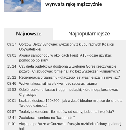
wyrwała rękę mężczyźnie
Najpopularniejsze
Najnowsze
09:17
Gorzów: Jerzy Synowiec wyrzucony z klubu radnych Koalicji
Obywatelskiej
09:01
Awaria samochodu w okolicach Forst i A15 - gdzie uzyskać
pomoc po polsku?
15:24
Czy dieta pudełkowa dostępna w Zielonej Górze rzeczywiście
pozwoli Ci zbudować formę na lato bez wyrzeczeń kulinarnych?
15:22
Regeneracja organizmu - dlaczego jest ważniejsza niż myślisz?
08:46
Wpływ jakości sit na efektywność separacji ziarna
15:53
Odbiór balkonu, tarasu i loggii - pułapki, które mogą kosztować
Cię tysiące
10:01
Łóżka dziecięce 120x200 - jak wybrać idealne miejsce do snu dla
Twojego dziecka?
09:57
Toalety przenośne - ile metrów od sceny, jedzenia i wejścia?
13:41
Zaatakował seniora na "kwadracie"
11:01
Akcja po pożarze w Gorzowie. Ruszyła rozbiórka ściany spalonej
hali