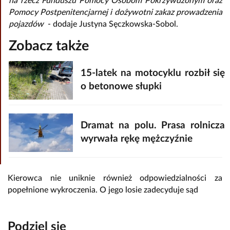
na rzecz Funduszu Pomocy Osobom Pokrzywdzonym oraz
Pomocy Postpenitencjarnej i dożywotni zakaz prowadzenia
pojazdów
- dodaje Justyna Sęczkowska-Sobol.
Zobacz także
15-latek na motocyklu rozbił się
o betonowe słupki
Dramat na polu. Prasa rolnicza
wyrwała rękę mężczyźnie
Kierowca nie uniknie również odpowiedzialności za
popełnione wykroczenia. O jego losie zadecyduje sąd
Podziel się