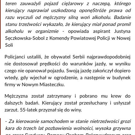
teren zauważyli pojazd ciężarowy z naczepą, którego
kierujący naprawiał uszkodzoną oponęStróże prawa od
razu wyczuli od mężczyzny silną woń alkoholu. Badanie
stanu trzeźwości wykazało, że kierujący miał ponad promil
alkoholu w organizmie
- opowiada aspirant Justyna
Sęczkowska-Sobol z Komendy Powiatowej Policji w Nowej
Soli
Policjanci ustalili, że obywatel Serbii najprawdopodobniej
nie dostosował prędkości do warunków jazdy, w wyniku
czego nie opanował pojazdu. Swoją jazdę zakończył dopiero
wtedy, gdy wjechał w ogrodzenie, a następnie w budynek
firmy w Nowym Miasteczku.
Mężczyzna został zatrzymany i pobrano mu krew do
dalszych badań. Kierujący został przesłuchany i usłyszał
zarzut. 55-latek przyznał się do winy.
-
Za kierowanie samochodem w stanie nietrzeźwości grozi
kara do trzech lat pozbawienia wolności, wysoka grzywna