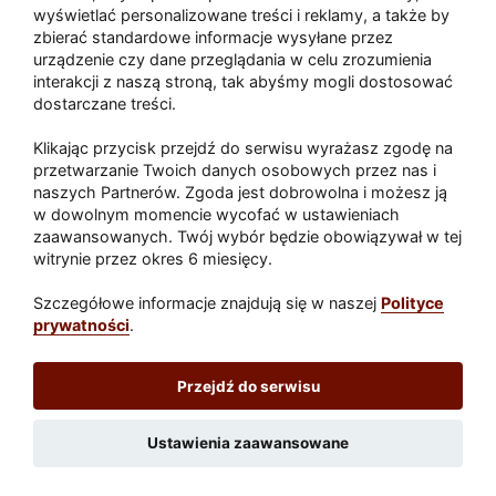
wyświetlać personalizowane treści i reklamy, a także by
zbierać standardowe informacje wysyłane przez
urządzenie czy dane przeglądania w celu zrozumienia
Akcja po pożarze w Gorzowie.
interakcji z naszą stroną, tak abyśmy mogli dostosować
Ruszyła rozbiórka ściany spalonej
dostarczane treści.
hali
Klikając przycisk przejdź do serwisu wyrażasz zgodę na
przetwarzanie Twoich danych osobowych przez nas i
naszych Partnerów. Zgoda jest dobrowolna i możesz ją
w dowolnym momencie wycofać w ustawieniach
Paliwa
zaawansowanych. Twój wybór będzie obowiązywał w tej
Raport
Dodaj raport
witrynie przez okres 6 miesięcy.
Sport
Popularne
Szczegółowe informacje znajdują się w naszej
Polityce
prywatności
.
Lubuskie24.pl
Przejdź do serwisu
Redakcja
|
Wynajem aut Teneryfa – NaTeneryfie.pl
|
Patronat
|
Polityka prywatności
Ustawienia zaawansowane
Wydawca: REC24 Sp. z o.o.