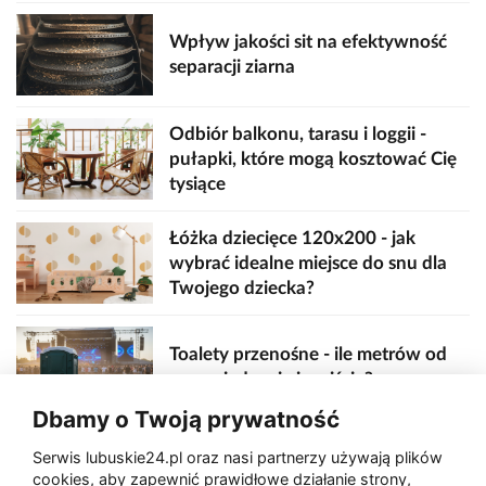
Wpływ jakości sit na efektywność
separacji ziarna
Odbiór balkonu, tarasu i loggii -
pułapki, które mogą kosztować Cię
tysiące
Łóżka dziecięce 120x200 - jak
wybrać idealne miejsce do snu dla
Twojego dziecka?
Toalety przenośne - ile metrów od
sceny, jedzenia i wejścia?
Dbamy o Twoją prywatność
Serwis lubuskie24.pl oraz nasi partnerzy używają plików
Zaatakował seniora na "kwadracie"
cookies, aby zapewnić prawidłowe działanie strony,