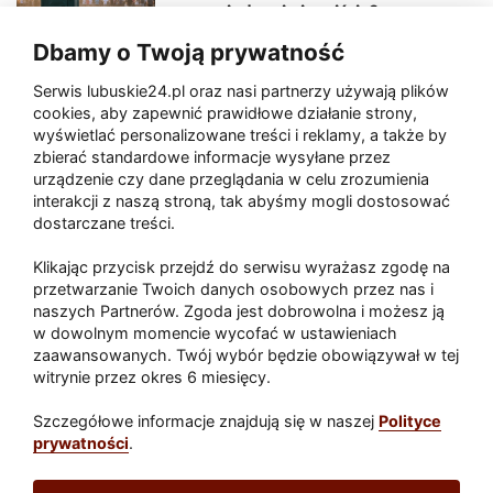
sceny, jedzenia i wejścia?
Dbamy o Twoją prywatność
Serwis lubuskie24.pl oraz nasi partnerzy używają plików
Zaatakował seniora na "kwadracie"
cookies, aby zapewnić prawidłowe działanie strony,
wyświetlać personalizowane treści i reklamy, a także by
zbierać standardowe informacje wysyłane przez
urządzenie czy dane przeglądania w celu zrozumienia
Akcja po pożarze w Gorzowie.
interakcji z naszą stroną, tak abyśmy mogli dostosować
Ruszyła rozbiórka ściany spalonej
dostarczane treści.
hali
Klikając przycisk przejdź do serwisu wyrażasz zgodę na
przetwarzanie Twoich danych osobowych przez nas i
naszych Partnerów. Zgoda jest dobrowolna i możesz ją
w dowolnym momencie wycofać w ustawieniach
Paliwa
zaawansowanych. Twój wybór będzie obowiązywał w tej
Raport
Dodaj raport
witrynie przez okres 6 miesięcy.
Sport
Popularne
Szczegółowe informacje znajdują się w naszej
Polityce
prywatności
.
Lubuskie24.pl