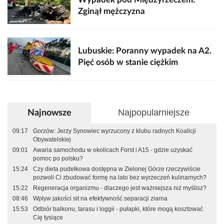
Zginął mężczyzna
Lubuskie: Poranny wypadek na A2.
Pięć osób w stanie ciężkim
Najpopularniejsze
Najnowsze
09:17
Gorzów: Jerzy Synowiec wyrzucony z klubu radnych Koalicji
Obywatelskiej
09:01
Awaria samochodu w okolicach Forst i A15 - gdzie uzyskać
pomoc po polsku?
15:24
Czy dieta pudełkowa dostępna w Zielonej Górze rzeczywiście
pozwoli Ci zbudować formę na lato bez wyrzeczeń kulinarnych?
15:22
Regeneracja organizmu - dlaczego jest ważniejsza niż myślisz?
08:46
Wpływ jakości sit na efektywność separacji ziarna
15:53
Odbiór balkonu, tarasu i loggii - pułapki, które mogą kosztować
Cię tysiące