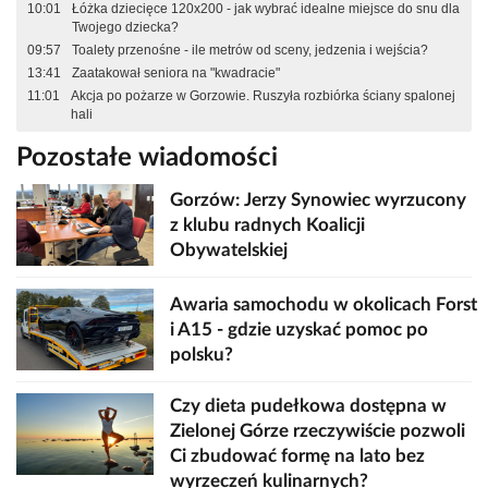
10:01
Łóżka dziecięce 120x200 - jak wybrać idealne miejsce do snu dla
Twojego dziecka?
09:57
Toalety przenośne - ile metrów od sceny, jedzenia i wejścia?
13:41
Zaatakował seniora na "kwadracie"
11:01
Akcja po pożarze w Gorzowie. Ruszyła rozbiórka ściany spalonej
hali
Pozostałe wiadomości
Gorzów: Jerzy Synowiec wyrzucony
z klubu radnych Koalicji
Obywatelskiej
Awaria samochodu w okolicach Forst
i A15 - gdzie uzyskać pomoc po
polsku?
Czy dieta pudełkowa dostępna w
Zielonej Górze rzeczywiście pozwoli
Ci zbudować formę na lato bez
wyrzeczeń kulinarnych?