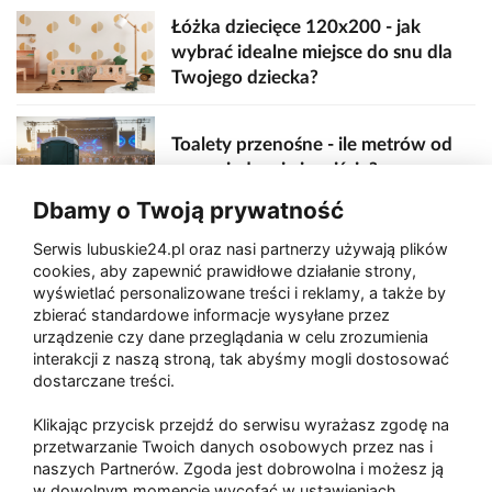
Łóżka dziecięce 120x200 - jak
wybrać idealne miejsce do snu dla
Twojego dziecka?
Toalety przenośne - ile metrów od
sceny, jedzenia i wejścia?
Dbamy o Twoją prywatność
Serwis lubuskie24.pl oraz nasi partnerzy używają plików
Zaatakował seniora na "kwadracie"
cookies, aby zapewnić prawidłowe działanie strony,
wyświetlać personalizowane treści i reklamy, a także by
zbierać standardowe informacje wysyłane przez
urządzenie czy dane przeglądania w celu zrozumienia
Akcja po pożarze w Gorzowie.
interakcji z naszą stroną, tak abyśmy mogli dostosować
Ruszyła rozbiórka ściany spalonej
dostarczane treści.
hali
Klikając przycisk przejdź do serwisu wyrażasz zgodę na
przetwarzanie Twoich danych osobowych przez nas i
naszych Partnerów. Zgoda jest dobrowolna i możesz ją
w dowolnym momencie wycofać w ustawieniach
Paliwa