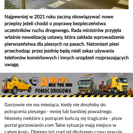
Najpewniej w 2021 roku zaczną obowiązywać nowe
przepisy jeżeli chodzi o poprawę bezpieczeństwa
uczestników ruchu drogowego. Rada ministrów przyjęła
właśnie nowelizację ustawy, która zakłada wprowadzenie
pierwszeństwa dla pieszych na pasach. Natomiast piesi
przechodząc przez jezdnię będą mieli zakaz używania
telefonów komórkowych i innych urządzeń rozpraszających
uwagę.
Gorzowie nie ma miesiąca, kiedy nie doszłoby do
potrącenia pieszego - mniej lub bardziej poważnego.
Niestety niektóre z potrąceń kończą się tragicznie - pisze
portal
gorzowianin.com
Takie sytuacje mają miejsce w
całym kraju. Dlatego też rząd od dłuższego czasu pracuje