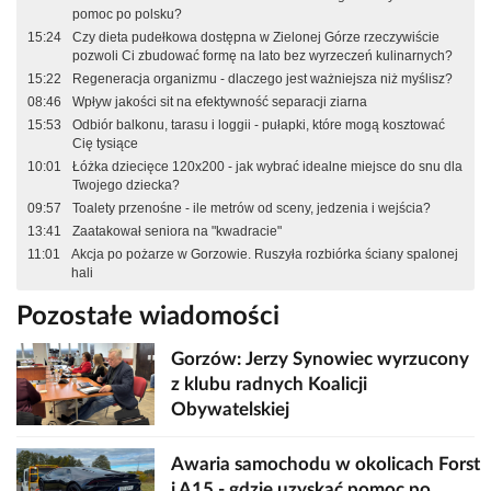
pomoc po polsku?
15:24
Czy dieta pudełkowa dostępna w Zielonej Górze rzeczywiście
pozwoli Ci zbudować formę na lato bez wyrzeczeń kulinarnych?
15:22
Regeneracja organizmu - dlaczego jest ważniejsza niż myślisz?
08:46
Wpływ jakości sit na efektywność separacji ziarna
15:53
Odbiór balkonu, tarasu i loggii - pułapki, które mogą kosztować
Cię tysiące
10:01
Łóżka dziecięce 120x200 - jak wybrać idealne miejsce do snu dla
Twojego dziecka?
09:57
Toalety przenośne - ile metrów od sceny, jedzenia i wejścia?
13:41
Zaatakował seniora na "kwadracie"
11:01
Akcja po pożarze w Gorzowie. Ruszyła rozbiórka ściany spalonej
hali
Pozostałe wiadomości
Gorzów: Jerzy Synowiec wyrzucony
z klubu radnych Koalicji
Obywatelskiej
Awaria samochodu w okolicach Forst
i A15 - gdzie uzyskać pomoc po