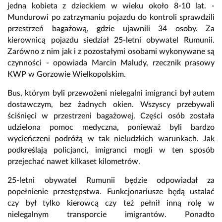
jedna kobieta z dzieckiem w wieku około 8-10 lat. -
Mundurowi po zatrzymaniu pojazdu do kontroli sprawdzili
przestrzeń bagażową, gdzie ujawnili 34 osoby. Za
kierownicą pojazdu siedział 25-letni obywatel Rumunii.
Zarówno z nim jak i z pozostałymi osobami wykonywane są
czynności - opowiada Marcin Maludy, rzecznik prasowy
KWP w Gorzowie Wielkopolskim.
Bus, którym byli przewożeni nielegalni imigranci był autem
dostawczym, bez żadnych okien. Wszyscy przebywali
ściśnięci w przestrzeni bagażowej. Części osób została
udzielona pomoc medyczna, ponieważ byli bardzo
wycieńczeni podróżą w tak nieludzkich warunkach. Jak
podkreślają policjanci, imigranci mogli w ten sposób
przejechać nawet kilkaset kilometrów.
25-letni obywatel Rumunii będzie odpowiadał za
popełnienie przestępstwa. Funkcjonariusze będą ustalać
czy był tylko kierowcą czy też pełnił inną rolę w
nielegalnym transporcie imigrantów. Ponadto