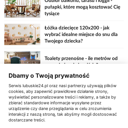
Odbiór balkonu, tarasu i loggii -
pułapki, które mogą kosztować Cię
tysiące
Łóżka dziecięce 120x200 - jak
wybrać idealne miejsce do snu dla
Twojego dziecka?
Toalety przenośne - ile metrów od
sceny, jedzenia i wejścia?
Dbamy o Twoją prywatność
Serwis lubuskie24.pl oraz nasi partnerzy używają plików
Zaatakował seniora na "kwadracie"
cookies, aby zapewnić prawidłowe działanie strony,
wyświetlać personalizowane treści i reklamy, a także by
zbierać standardowe informacje wysyłane przez
urządzenie czy dane przeglądania w celu zrozumienia
Akcja po pożarze w Gorzowie.
interakcji z naszą stroną, tak abyśmy mogli dostosować
Ruszyła rozbiórka ściany spalonej
dostarczane treści.
hali