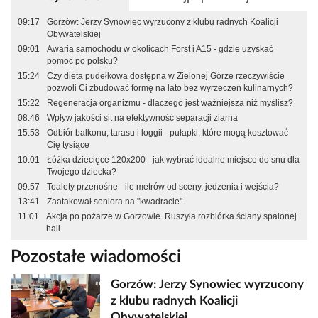
09:17
Gorzów: Jerzy Synowiec wyrzucony z klubu radnych Koalicji
Obywatelskiej
09:01
Awaria samochodu w okolicach Forst i A15 - gdzie uzyskać
pomoc po polsku?
15:24
Czy dieta pudełkowa dostępna w Zielonej Górze rzeczywiście
pozwoli Ci zbudować formę na lato bez wyrzeczeń kulinarnych?
15:22
Regeneracja organizmu - dlaczego jest ważniejsza niż myślisz?
08:46
Wpływ jakości sit na efektywność separacji ziarna
15:53
Odbiór balkonu, tarasu i loggii - pułapki, które mogą kosztować
Cię tysiące
10:01
Łóżka dziecięce 120x200 - jak wybrać idealne miejsce do snu dla
Twojego dziecka?
09:57
Toalety przenośne - ile metrów od sceny, jedzenia i wejścia?
13:41
Zaatakował seniora na "kwadracie"
11:01
Akcja po pożarze w Gorzowie. Ruszyła rozbiórka ściany spalonej
hali
Pozostałe wiadomości
Gorzów: Jerzy Synowiec wyrzucony
z klubu radnych Koalicji
Obywatelskiej