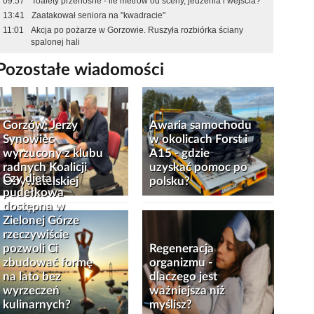
09:57
Toalety przenośne - ile metrów od sceny, jedzenia i wejścia?
13:41
Zaatakował seniora na "kwadracie"
11:01
Akcja po pożarze w Gorzowie. Ruszyła rozbiórka ściany
spalonej hali
Pozostałe wiadomości
Gorzów: Jerzy
Awaria samochodu
Synowiec
w okolicach Forst i
wyrzucony z klubu
A15 - gdzie
radnych Koalicji
uzyskać pomoc po
Czy dieta
Obywatelskiej
polsku?
pudełkowa
dostępna w
Zielonej Górze
rzeczywiście
pozwoli Ci
Regeneracja
zbudować formę
organizmu -
na lato bez
dlaczego jest
wyrzeczeń
ważniejsza niż
kulinarnych?
myślisz?