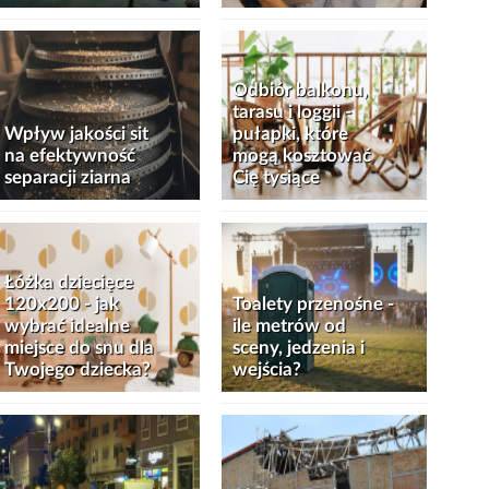
Odbiór balkonu,
tarasu i loggii -
Wpływ jakości sit
pułapki, które
na efektywność
mogą kosztować
separacji ziarna
Cię tysiące
Łóżka dziecięce
120x200 - jak
Toalety przenośne -
wybrać idealne
ile metrów od
miejsce do snu dla
sceny, jedzenia i
Twojego dziecka?
wejścia?