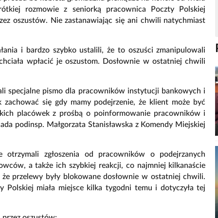
tkiej rozmowie z seniorką pracownica Poczty Polskiej
zez oszustów. Nie zastanawiając się ani chwili natychmiast
ałania i bardzo szybko ustalili, że to oszuści zmanipulowali
, chciała wpłacić je oszustom. Dosłownie w ostatniej chwili
wali specjalne pismo dla pracowników instytucji bankowych i
k zachować się gdy mamy podejrzenie, że klient może być
stkich placówek z prośbą o poinformowanie pracowników i
ada podinsp. Małgorzata Stanisławska z Komendy Miejskiej
ie otrzymali zgłoszenia od pracowników o podejrzanych
wców, a także ich szybkiej reakcji, co najmniej kilkanaście
i, że przelewy były blokowane dosłownie w ostatniej chwili.
 Polskiej miała miejsce kilka tygodni temu i dotyczyła tej
 przez oszustów: