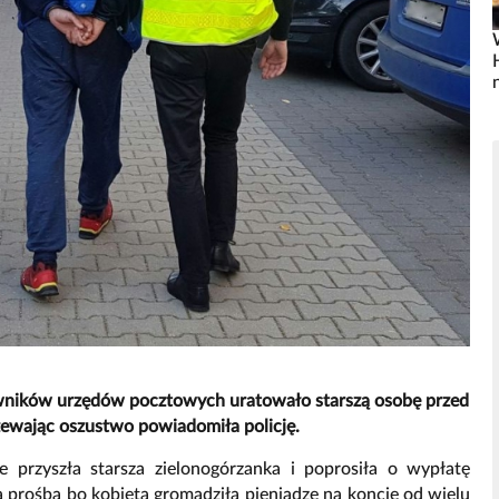
owników urzędów pocztowych uratowało starszą osobę przed
zewając oszustwo powiadomiła policję.
 przyszła starsza zielonogórzanka i poprosiła o wypłatę
ła prośba bo kobieta gromadziła pieniądze na koncie od wielu