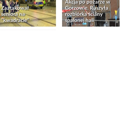
Akcja po pożarze w
Zaatakował
Gorzowie. Ruszyła
seniora na
rozbiórka ściany
"kwadracie"
spalonej hali