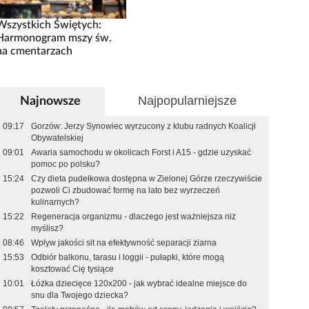
Wszystkich Świętych:
Harmonogram mszy św.
na cmentarzach
Najpopularniejsze
Najnowsze
09:17
Gorzów: Jerzy Synowiec wyrzucony z klubu radnych Koalicji
Obywatelskiej
09:01
Awaria samochodu w okolicach Forst i A15 - gdzie uzyskać
pomoc po polsku?
15:24
Czy dieta pudełkowa dostępna w Zielonej Górze rzeczywiście
pozwoli Ci zbudować formę na lato bez wyrzeczeń
kulinarnych?
15:22
Regeneracja organizmu - dlaczego jest ważniejsza niż
myślisz?
08:46
Wpływ jakości sit na efektywność separacji ziarna
15:53
Odbiór balkonu, tarasu i loggii - pułapki, które mogą
kosztować Cię tysiące
10:01
Łóżka dziecięce 120x200 - jak wybrać idealne miejsce do
snu dla Twojego dziecka?