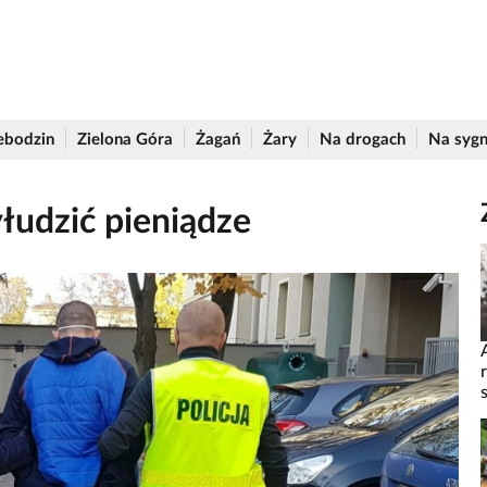
ebodzin
Zielona Góra
Żagań
Żary
Na drogach
Na sygn
łudzić pieniądze