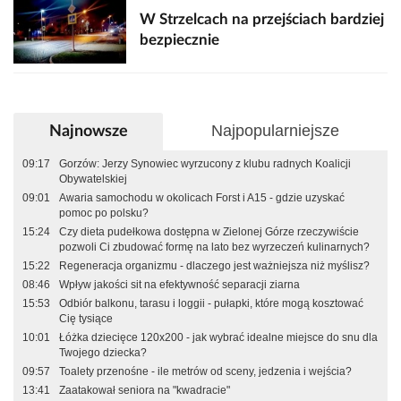
W Strzelcach na przejściach bardziej
bezpiecznie
Najpopularniejsze
Najnowsze
09:17
Gorzów: Jerzy Synowiec wyrzucony z klubu radnych Koalicji
Obywatelskiej
09:01
Awaria samochodu w okolicach Forst i A15 - gdzie uzyskać
pomoc po polsku?
15:24
Czy dieta pudełkowa dostępna w Zielonej Górze rzeczywiście
pozwoli Ci zbudować formę na lato bez wyrzeczeń kulinarnych?
15:22
Regeneracja organizmu - dlaczego jest ważniejsza niż myślisz?
08:46
Wpływ jakości sit na efektywność separacji ziarna
15:53
Odbiór balkonu, tarasu i loggii - pułapki, które mogą kosztować
Cię tysiące
10:01
Łóżka dziecięce 120x200 - jak wybrać idealne miejsce do snu dla
Twojego dziecka?
09:57
Toalety przenośne - ile metrów od sceny, jedzenia i wejścia?
13:41
Zaatakował seniora na "kwadracie"