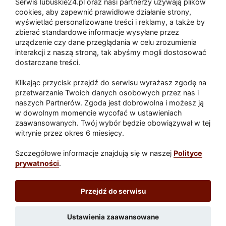
Serwis lubuskie24.pl oraz nasi partnerzy używają plików
Zaatakował seniora na "kwadracie"
cookies, aby zapewnić prawidłowe działanie strony,
wyświetlać personalizowane treści i reklamy, a także by
zbierać standardowe informacje wysyłane przez
urządzenie czy dane przeglądania w celu zrozumienia
Akcja po pożarze w Gorzowie.
interakcji z naszą stroną, tak abyśmy mogli dostosować
Ruszyła rozbiórka ściany spalonej
dostarczane treści.
hali
Klikając przycisk przejdź do serwisu wyrażasz zgodę na
przetwarzanie Twoich danych osobowych przez nas i
naszych Partnerów. Zgoda jest dobrowolna i możesz ją
w dowolnym momencie wycofać w ustawieniach
Paliwa
zaawansowanych. Twój wybór będzie obowiązywał w tej
Raport
Dodaj raport
witrynie przez okres 6 miesięcy.
Sport
Popularne
Szczegółowe informacje znajdują się w naszej
Polityce
prywatności
.
Lubuskie24.pl
Przejdź do serwisu
Redakcja
|
Wynajem aut Teneryfa – NaTeneryfie.pl
|
Patronat
|
Polityka prywatności
Ustawienia zaawansowane