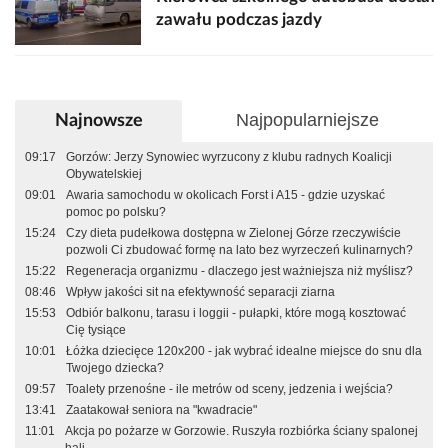
zawału podczas jazdy
Najpopularniejsze
Najnowsze
09:17
Gorzów: Jerzy Synowiec wyrzucony z klubu radnych Koalicji
Obywatelskiej
09:01
Awaria samochodu w okolicach Forst i A15 - gdzie uzyskać
pomoc po polsku?
15:24
Czy dieta pudełkowa dostępna w Zielonej Górze rzeczywiście
pozwoli Ci zbudować formę na lato bez wyrzeczeń kulinarnych?
15:22
Regeneracja organizmu - dlaczego jest ważniejsza niż myślisz?
08:46
Wpływ jakości sit na efektywność separacji ziarna
15:53
Odbiór balkonu, tarasu i loggii - pułapki, które mogą kosztować
Cię tysiące
10:01
Łóżka dziecięce 120x200 - jak wybrać idealne miejsce do snu dla
Twojego dziecka?
09:57
Toalety przenośne - ile metrów od sceny, jedzenia i wejścia?
13:41
Zaatakował seniora na "kwadracie"
11:01
Akcja po pożarze w Gorzowie. Ruszyła rozbiórka ściany spalonej