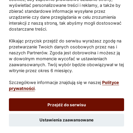
wyświetlać personalizowane treści i reklamy, a także by
zbierać standardowe informacje wysyłane przez
urządzenie czy dane przeglądania w celu zrozumienia
Akcja po pożarze w Gorzowie.
interakcji z naszą stroną, tak abyśmy mogli dostosować
Ruszyła rozbiórka ściany spalonej
dostarczane treści.
hali
Klikając przycisk przejdź do serwisu wyrażasz zgodę na
przetwarzanie Twoich danych osobowych przez nas i
naszych Partnerów. Zgoda jest dobrowolna i możesz ją
w dowolnym momencie wycofać w ustawieniach
Paliwa
zaawansowanych. Twój wybór będzie obowiązywał w tej
Raport
Dodaj raport
witrynie przez okres 6 miesięcy.
Sport
Popularne
Szczegółowe informacje znajdują się w naszej
Polityce
prywatności
.
Lubuskie24.pl
Przejdź do serwisu
Redakcja
|
Wynajem aut Teneryfa – NaTeneryfie.pl
|
Patronat
|
Polityka prywatności
Ustawienia zaawansowane
Wydawca: REC24 Sp. z o.o.