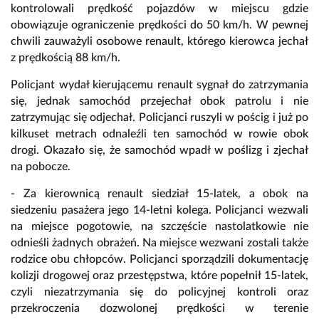
kontrolowali prędkość pojazdów w miejscu gdzie
obowiązuje ograniczenie prędkości do 50 km/h. W pewnej
chwili zauważyli osobowe renault, którego kierowca jechał
z prędkością 88 km/h.
Policjant wydał kierującemu renault sygnał do zatrzymania
się, jednak samochód przejechał obok patrolu i nie
zatrzymując się odjechał. Policjanci ruszyli w pościg i już po
kilkuset metrach odnaleźli ten samochód w rowie obok
drogi. Okazało się, że samochód wpadł w poślizg i zjechał
na pobocze.
- Za kierownicą renault siedział 15-latek, a obok na
siedzeniu pasażera jego 14-letni kolega. Policjanci wezwali
na miejsce pogotowie, na szczęście nastolatkowie nie
odnieśli żadnych obrażeń. Na miejsce wezwani zostali także
rodzice obu chłopców. Policjanci sporządzili dokumentację
kolizji drogowej oraz przestępstwa, które popełnił 15-latek,
czyli niezatrzymania się do policyjnej kontroli oraz
przekroczenia dozwolonej prędkości w terenie