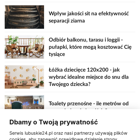
Wpływ jakości sit na efektywność
separacji ziarna
Odbiór balkonu, tarasu i loggii -
pułapki, które mogą kosztować Cię
tysiące
Łóżka dziecięce 120x200 - jak
wybrać idealne miejsce do snu dla
Twojego dziecka?
Toalety przenośne - ile metrów od
sceny, jedzenia i wejścia?
Dbamy o Twoją prywatność
Serwis lubuskie24.pl oraz nasi partnerzy używają plików
Zaatakował seniora na "kwadracie"
cookies, aby zapewnić prawidłowe działanie strony,