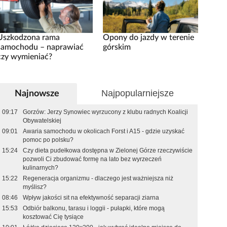
Uszkodzona rama
Opony do jazdy w terenie
samochodu – naprawiać
górskim
czy wymieniać?
Najpopularniejsze
Najnowsze
09:17
Gorzów: Jerzy Synowiec wyrzucony z klubu radnych Koalicji
Obywatelskiej
09:01
Awaria samochodu w okolicach Forst i A15 - gdzie uzyskać
pomoc po polsku?
15:24
Czy dieta pudełkowa dostępna w Zielonej Górze rzeczywiście
pozwoli Ci zbudować formę na lato bez wyrzeczeń
kulinarnych?
15:22
Regeneracja organizmu - dlaczego jest ważniejsza niż
myślisz?
08:46
Wpływ jakości sit na efektywność separacji ziarna
15:53
Odbiór balkonu, tarasu i loggii - pułapki, które mogą
kosztować Cię tysiące