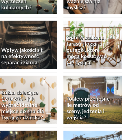
wyrzeczeń
ważniejsza niż
kulinarnych?
myślisz?
Odbiór balkonu,
tarasu i loggii -
Wpływ jakości sit
pułapki, które
na efektywność
mogą kosztować
separacji ziarna
Cię tysiące
Łóżka dziecięce
120x200 - jak
Toalety przenośne -
wybrać idealne
ile metrów od
miejsce do snu dla
sceny, jedzenia i
Twojego dziecka?
wejścia?