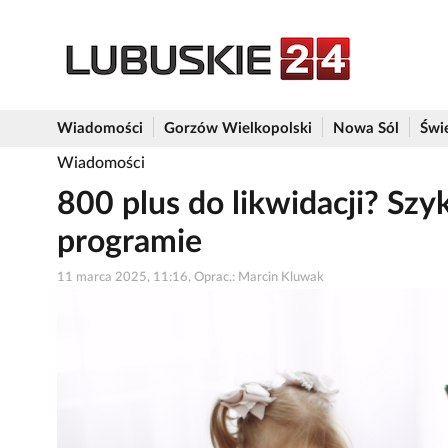
Wiadomości
Gorzów Wielkopolski
Nowa Sól
Świ
Wiadomości
800 plus do likwidacji? Szy
programie
11 marca 2025, 11:16, Oprac.: Marcin Kluwak