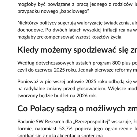
mogłoby być powiązane z pracą jednego z rodziców 
przypadku nowego „babciowego”.
Niektórzy politycy sugerują waloryzację świadczenia, ale 
dochodowe. Po dwóch latach wysokiej inflacji realna w
mogłaby zrekompensować wzrost kosztów życia.
Kiedy możemy spodziewać się z
Według dotychczasowych ustaleń program 800 plus po
czyli do czerwca 2025 roku. Jednak pierwsze reformy
Ponieważ w pierwszej połowie 2025 roku odbędą się w
na radykalne zmiany przed głosowaniem. Większe modyf
tworzony będzie budżet na 2026 rok.
Co Polacy sądzą o możliwych z
Badanie SW Research dla „Rzeczpospolitej” wskazuje, 
formie, natomiast 53,7% popiera jego ograniczenie
spotkać się z dużą akceptacją społeczną.