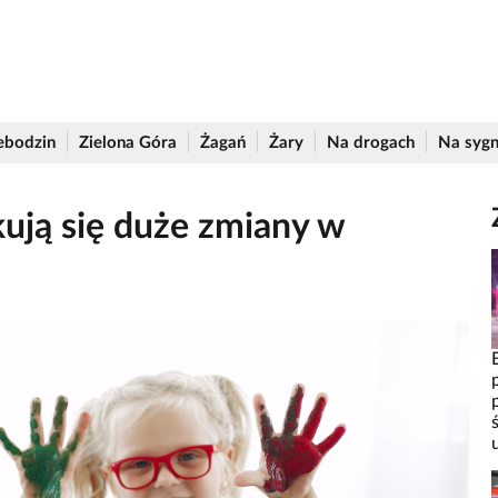
ebodzin
Zielona Góra
Żagań
Żary
Na drogach
Na sygn
kują się duże zmiany w