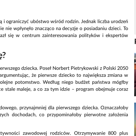
ą i ograniczyć ubóstwo wśród rodzin. Jednak liczba urodzeń
ie nie wpłynęło znacząco na decyzje o posiadaniu dzieci. To
lazł się w centrum zainteresowania polityków i ekspertów
ę?
erwszego dziecka. Poseł Norbert Pietrykowski z Polski 2050
 argumentując, że pierwsze dziecko to największa zmiana w
a kolejne potomstwo. Według niego budżet państwa mógłby
e stale maleje, a co za tym idzie – program obejmuje coraz
odowego, przynajmniej dla pierwszego dziecka. Oznaczałoby
ższych dochodach, co przypominałoby pierwotne założenia
aktywności zawodowej rodziców. Otrzymywanie 800 plus