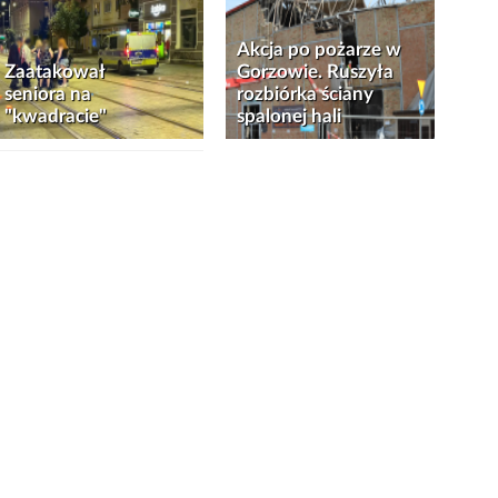
Akcja po pożarze w
Zaatakował
Gorzowie. Ruszyła
seniora na
rozbiórka ściany
"kwadracie"
spalonej hali