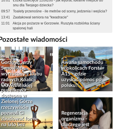
10:01
Łóżka dziecięce 120x200 - jak wybrać idealne miejsce do
snu dla Twojego dziecka?
09:57
Toalety przenośne - ile metrów od sceny, jedzenia i wejścia?
13:41
Zaatakował seniora na "kwadracie"
11:01
Akcja po pożarze w Gorzowie. Ruszyła rozbiórka ściany
spalonej hali
Pozostałe wiadomości
Gorzów: Jerzy
Awaria samochodu
Synowiec
w okolicach Forst i
wyrzucony z klubu
A15 - gdzie
radnych Koalicji
uzyskać pomoc po
Czy dieta
Obywatelskiej
polsku?
pudełkowa
dostępna w
Zielonej Górze
rzeczywiście
pozwoli Ci
Regeneracja
zbudować formę
organizmu -
na lato bez
dlaczego jest