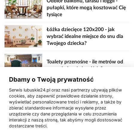
Odbiór balkonu, tarasu i loggii -
pułapki, które mogą kosztować Cię
tysiące
Łóżka dziecięce 120x200 - jak
wybrać idealne miejsce do snu dla
Twojego dziecka?
Toalety przenośne - ile metrów od
sceny, jedzenia i wejścia?
Dbamy o Twoją prywatność
Serwis lubuskie24.pl oraz nasi partnerzy używają plików
Zaatakował seniora na "kwadracie"
cookies, aby zapewnić prawidłowe działanie strony,
wyświetlać personalizowane treści i reklamy, a także by
zbierać standardowe informacje wysyłane przez
urządzenie czy dane przeglądania w celu zrozumienia
Akcja po pożarze w Gorzowie.
interakcji z naszą stroną, tak abyśmy mogli dostosować
Ruszyła rozbiórka ściany spalonej
dostarczane treści.
hali