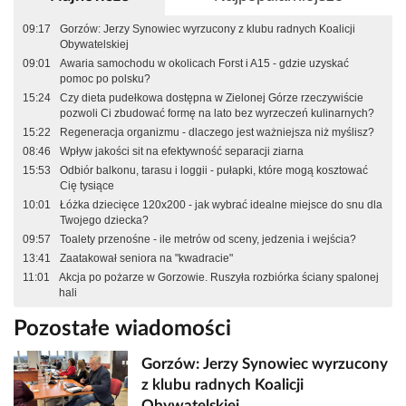
09:17
Gorzów: Jerzy Synowiec wyrzucony z klubu radnych Koalicji
Obywatelskiej
09:01
Awaria samochodu w okolicach Forst i A15 - gdzie uzyskać
pomoc po polsku?
15:24
Czy dieta pudełkowa dostępna w Zielonej Górze rzeczywiście
pozwoli Ci zbudować formę na lato bez wyrzeczeń kulinarnych?
15:22
Regeneracja organizmu - dlaczego jest ważniejsza niż myślisz?
08:46
Wpływ jakości sit na efektywność separacji ziarna
15:53
Odbiór balkonu, tarasu i loggii - pułapki, które mogą kosztować
Cię tysiące
10:01
Łóżka dziecięce 120x200 - jak wybrać idealne miejsce do snu dla
Twojego dziecka?
09:57
Toalety przenośne - ile metrów od sceny, jedzenia i wejścia?
13:41
Zaatakował seniora na "kwadracie"
11:01
Akcja po pożarze w Gorzowie. Ruszyła rozbiórka ściany spalonej
hali
Pozostałe wiadomości
Gorzów: Jerzy Synowiec wyrzucony
z klubu radnych Koalicji
Obywatelskiej