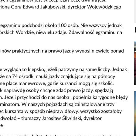
ielona Góra Edward Jakubowski, dyrektor Wojewódzkiego
do egzaminu podchodzi około 100 osób. Nie wszyscy jednak
ogórskich Wordzie, niewielu zdaje. Zdawalność egzaminu na
aminów praktycznych na prawo jazdy wynosi niewiele ponad
 wygląda to kiepsko, jeżeli patrzymy na same liczby. Jednak
że na 74 ośrodki nauki jazdy znajdujące się na północy
e place manewrowe, gdzie kursanci mogą się szkolić.
tak naprawdę osoby chcące zdać prawo jazdy, spędzają
 Jeżeli przychodzi do nas osoba i popełnia karygodne błędy
gzaminatora. W naszych pojazdach są zainstalowane trzy
ec kursanta w sposób nieprawidłowy, wszystko zostałoby
odwołać – tłumaczy Jarosław Śliwiński, dyrektor
ie