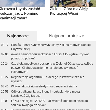
Kierowca toyoty zasłabł
Zielona Góra ma Aleję
podczas jazdy. Pomimo
Kwitnącej Wiśni
reanimacji zmarł
Najpopularniejsze
Najnowsze
09:17
Gorzów: Jerzy Synowiec wyrzucony z klubu radnych Koalicji
Obywatelskiej
09:01
Awaria samochodu w okolicach Forst i A15 - gdzie uzyskać
pomoc po polsku?
15:24
Czy dieta pudełkowa dostępna w Zielonej Górze rzeczywiście
pozwoli Ci zbudować formę na lato bez wyrzeczeń
kulinarnych?
15:22
Regeneracja organizmu - dlaczego jest ważniejsza niż
myślisz?
08:46
Wpływ jakości sit na efektywność separacji ziarna
15:53
Odbiór balkonu, tarasu i loggii - pułapki, które mogą
kosztować Cię tysiące
10:01
Łóżka dziecięce 120x200 - jak wybrać idealne miejsce do
snu dla Twojego dziecka?