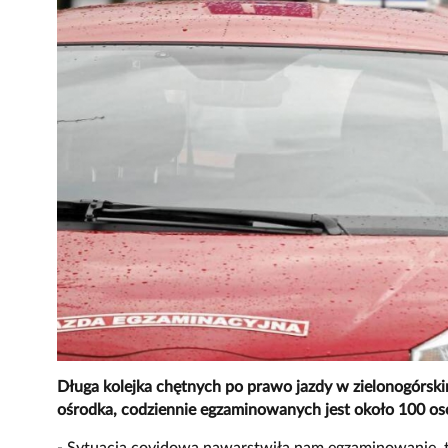
Długa kolejka chętnych po prawo jazdy w zielonogórs
ośrodka, codziennie egzaminowanych jest około 100 os
- Sytuacja covidowa nawarstwiła nam egzaminowanie, t