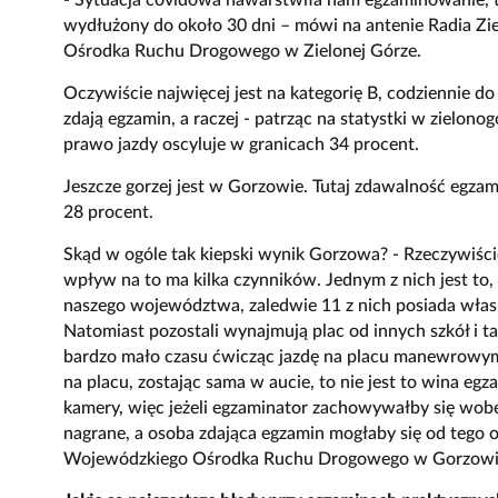
wydłużony do około 30 dni – mówi na antenie Radia Z
Ośrodka Ruchu Drogowego w Zielonej Górze.
Oczywiście najwięcej jest na kategorię B, codziennie 
zdają egzamin, a raczej - patrząc na statystki w zielon
prawo jazdy oscyluje w granicach 34 procent.
Jeszcze gorzej jest w Gorzowie. Tutaj zdawalność egz
28 procent.
Skąd w ogóle tak kiepski wynik Gorzowa? - Rzeczywiście
wpływ na to ma kilka czynników. Jednym z nich jest to, 
naszego województwa, zaledwie 11 z nich posiada własn
Natomiast pozostali wynajmują plac od innych szkół i 
bardzo mało czasu ćwicząc jazdę na placu manewrowym.
na placu, zostając sama w aucie, to nie jest to wina e
kamery, więc jeżeli egzaminator zachowywałby się wob
nagrane, a osoba zdająca egzamin mogłaby się od tego 
Wojewódzkiego Ośrodka Ruchu Drogowego w Gorzow