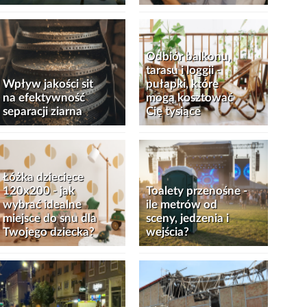
Odbiór balkonu,
tarasu i loggii -
Wpływ jakości sit
pułapki, które
na efektywność
mogą kosztować
separacji ziarna
Cię tysiące
Łóżka dziecięce
120x200 - jak
Toalety przenośne -
wybrać idealne
ile metrów od
miejsce do snu dla
sceny, jedzenia i
Twojego dziecka?
wejścia?