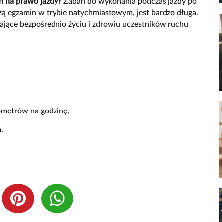
ch na prawo jazdy?
Zadań do wykonania podczas jazdy po
ńczą egzamin w trybie natychmiastowym, jest bardzo długa.
jące bezpośrednio życiu i zdrowiu uczestników ruchu
lometrów na godzinę,
.