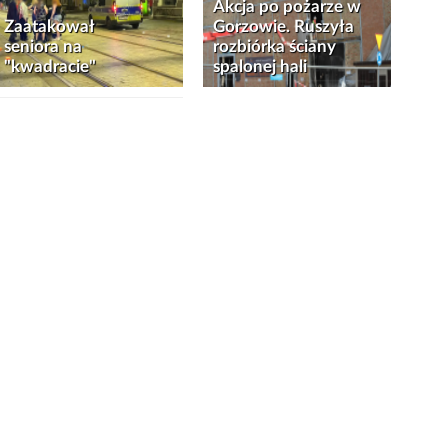
Akcja po pożarze w
Zaatakował
Gorzowie. Ruszyła
seniora na
rozbiórka ściany
"kwadracie"
spalonej hali