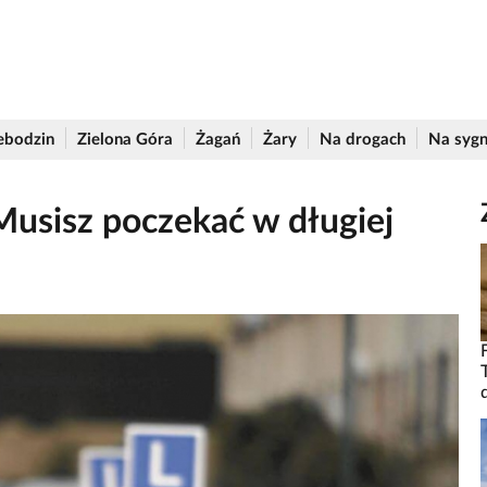
ebodzin
Zielona Góra
Żagań
Żary
Na drogach
Na sygn
Musisz poczekać w długiej