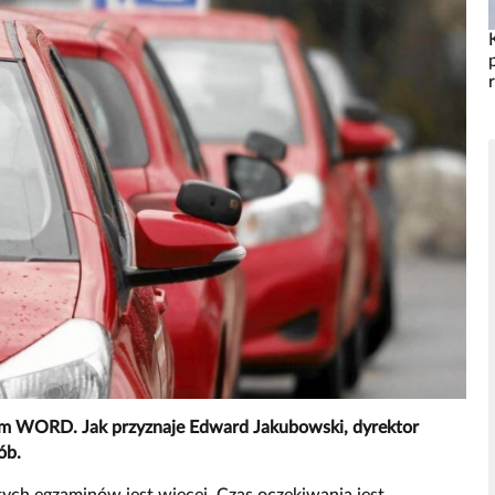
kim WORD. Jak przyznaje Edward Jakubowski, dyrektor
ób.
ych egzaminów jest więcej. Czas oczekiwania jest