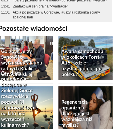
09:57
Toalety przenośne - ile metrów od sceny, jedzenia i wejścia?
13:41
Zaatakował seniora na "kwadracie"
11:01
Akcja po pożarze w Gorzowie. Ruszyła rozbiórka ściany
spalonej hali
Pozostałe wiadomości
Gorzów: Jerzy
Awaria samochodu
Synowiec
w okolicach Forst i
wyrzucony z klubu
A15 - gdzie
radnych Koalicji
uzyskać pomoc po
Czy dieta
Obywatelskiej
polsku?
pudełkowa
dostępna w
Zielonej Górze
rzeczywiście
pozwoli Ci
Regeneracja
zbudować formę
organizmu -
na lato bez
dlaczego jest
wyrzeczeń
ważniejsza niż
kulinarnych?
myślisz?