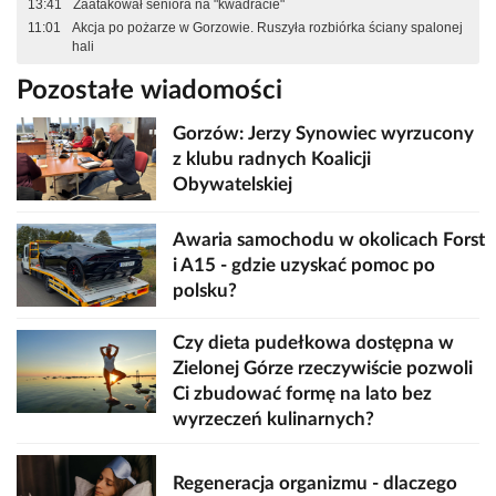
13:41
Zaatakował seniora na "kwadracie"
11:01
Akcja po pożarze w Gorzowie. Ruszyła rozbiórka ściany spalonej
hali
Pozostałe wiadomości
Gorzów: Jerzy Synowiec wyrzucony
z klubu radnych Koalicji
Obywatelskiej
Awaria samochodu w okolicach Forst
i A15 - gdzie uzyskać pomoc po
polsku?
Czy dieta pudełkowa dostępna w
Zielonej Górze rzeczywiście pozwoli
Ci zbudować formę na lato bez
wyrzeczeń kulinarnych?
Regeneracja organizmu - dlaczego