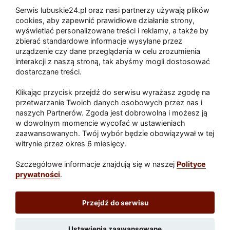
Serwis lubuskie24.pl oraz nasi partnerzy używają plików
Zaatakował seniora na "kwadracie"
cookies, aby zapewnić prawidłowe działanie strony,
wyświetlać personalizowane treści i reklamy, a także by
zbierać standardowe informacje wysyłane przez
urządzenie czy dane przeglądania w celu zrozumienia
Akcja po pożarze w Gorzowie.
interakcji z naszą stroną, tak abyśmy mogli dostosować
Ruszyła rozbiórka ściany spalonej
dostarczane treści.
hali
Klikając przycisk przejdź do serwisu wyrażasz zgodę na
przetwarzanie Twoich danych osobowych przez nas i
naszych Partnerów. Zgoda jest dobrowolna i możesz ją
w dowolnym momencie wycofać w ustawieniach
Paliwa
zaawansowanych. Twój wybór będzie obowiązywał w tej
Raport
Dodaj raport
witrynie przez okres 6 miesięcy.
Sport
Popularne
Szczegółowe informacje znajdują się w naszej
Polityce
prywatności
.
Lubuskie24.pl
Przejdź do serwisu
Redakcja
|
Wynajem aut Teneryfa – NaTeneryfie.pl
|
Patronat
|
Polityka prywatności
Ustawienia zaawansowane