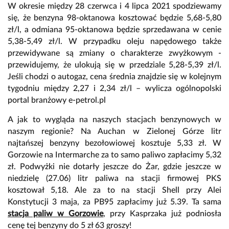
W okresie między 28 czerwca i 4 lipca 2021 spodziewamy
się, że benzyna 98-oktanowa kosztować będzie 5,68-5,80
zł/l, a odmiana 95-oktanowa będzie sprzedawana w cenie
5,38-5,49 zł/l. W przypadku oleju napędowego także
przewidywane są zmiany o charakterze zwyżkowym -
przewidujemy, że ulokują się w przedziale 5,28-5,39 zł/l.
Jeśli chodzi o autogaz, cena średnia znajdzie się w kolejnym
tygodniu między 2,27 i 2,34 zł/l – wylicza ogólnopolski
portal branżowy e-petrol.pl
A jak to wygląda na naszych stacjach benzynowych w
naszym regionie? Na Auchan w Zielonej Górze litr
najtańszej benzyny bezołowiowej kosztuje 5,33 zł. W
Gorzowie na Intermarche za to samo paliwo zapłacimy 5,32
zł. Podwyżki nie dotarły jeszcze do Żar, gdzie jeszcze w
niedzielę (27.06) litr paliwa na stacji firmowej PKS
kosztował 5,18. Ale za to na stacji Shell przy Alei
Konstytucji 3 maja, za PB95 zapłacimy już 5.39. Ta sama
stacja paliw w Gorzowie
, przy Kasprzaka już podniosła
cenę tej benzyny do 5 zł 63 groszy!