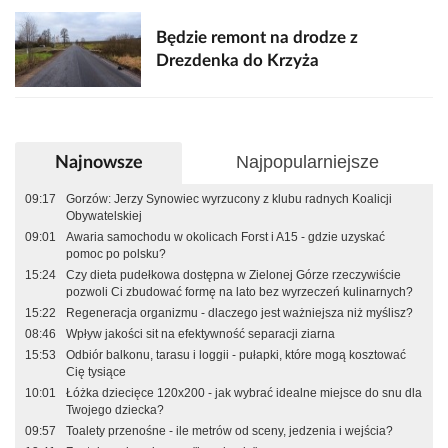
Będzie remont na drodze z
Drezdenka do Krzyża
Najpopularniejsze
Najnowsze
09:17
Gorzów: Jerzy Synowiec wyrzucony z klubu radnych Koalicji
Obywatelskiej
09:01
Awaria samochodu w okolicach Forst i A15 - gdzie uzyskać
pomoc po polsku?
15:24
Czy dieta pudełkowa dostępna w Zielonej Górze rzeczywiście
pozwoli Ci zbudować formę na lato bez wyrzeczeń kulinarnych?
15:22
Regeneracja organizmu - dlaczego jest ważniejsza niż myślisz?
08:46
Wpływ jakości sit na efektywność separacji ziarna
15:53
Odbiór balkonu, tarasu i loggii - pułapki, które mogą kosztować
Cię tysiące
10:01
Łóżka dziecięce 120x200 - jak wybrać idealne miejsce do snu dla
Twojego dziecka?
09:57
Toalety przenośne - ile metrów od sceny, jedzenia i wejścia?