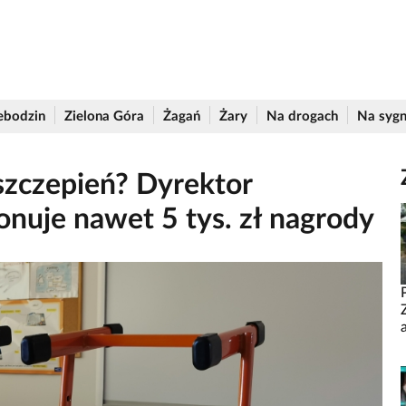
ebodzin
Zielona Góra
Żagań
Żary
Na drogach
Na sygn
 szczepień? Dyrektor
onuje nawet 5 tys. zł nagrody