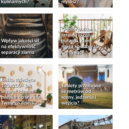
kulinarnych?
myślisz?
Odbiór balkonu,
tarasu i loggii -
Wpływ jakości sit
pułapki, które
na efektywność
mogą kosztować
separacji ziarna
Cię tysiące
Łóżka dziecięce
120x200 - jak
Toalety przenośne -
wybrać idealne
ile metrów od
miejsce do snu dla
sceny, jedzenia i
Twojego dziecka?
wejścia?