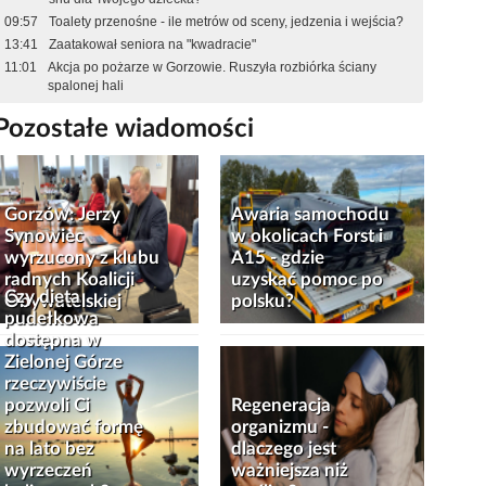
09:57
Toalety przenośne - ile metrów od sceny, jedzenia i wejścia?
13:41
Zaatakował seniora na "kwadracie"
11:01
Akcja po pożarze w Gorzowie. Ruszyła rozbiórka ściany
spalonej hali
Pozostałe wiadomości
Gorzów: Jerzy
Awaria samochodu
Synowiec
w okolicach Forst i
wyrzucony z klubu
A15 - gdzie
radnych Koalicji
uzyskać pomoc po
Czy dieta
Obywatelskiej
polsku?
pudełkowa
dostępna w
Zielonej Górze
rzeczywiście
pozwoli Ci
Regeneracja
zbudować formę
organizmu -
na lato bez
dlaczego jest
wyrzeczeń
ważniejsza niż