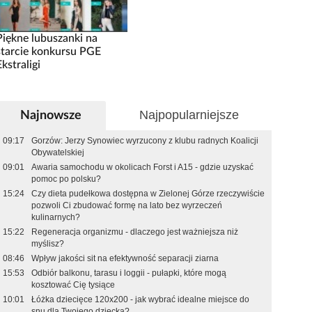
Piękne lubuszanki na
starcie konkursu PGE
Ekstraligi
Najpopularniejsze
Najnowsze
09:17
Gorzów: Jerzy Synowiec wyrzucony z klubu radnych Koalicji
Obywatelskiej
09:01
Awaria samochodu w okolicach Forst i A15 - gdzie uzyskać
pomoc po polsku?
15:24
Czy dieta pudełkowa dostępna w Zielonej Górze rzeczywiście
pozwoli Ci zbudować formę na lato bez wyrzeczeń
kulinarnych?
15:22
Regeneracja organizmu - dlaczego jest ważniejsza niż
myślisz?
08:46
Wpływ jakości sit na efektywność separacji ziarna
15:53
Odbiór balkonu, tarasu i loggii - pułapki, które mogą
kosztować Cię tysiące
10:01
Łóżka dziecięce 120x200 - jak wybrać idealne miejsce do
snu dla Twojego dziecka?