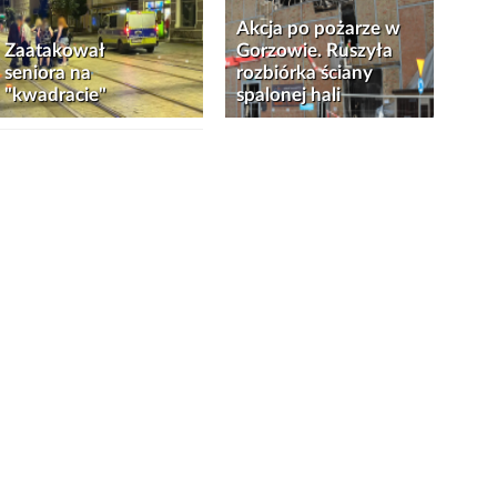
Akcja po pożarze w
Zaatakował
Gorzowie. Ruszyła
seniora na
rozbiórka ściany
"kwadracie"
spalonej hali