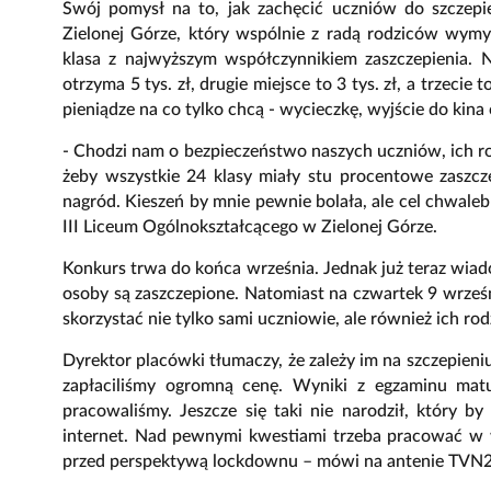
Swój pomysł na to, jak zachęcić uczniów do szczep
Zielonej Górze, który wspólnie z radą rodziców wymy
klasa z najwyższym współczynnikiem zaszczepienia. 
otrzyma 5 tys. zł, drugie miejsce to 3 tys. zł, a trzecie
pieniądze na co tylko chcą - wycieczkę, wyjście do kina 
- Chodzi nam o bezpieczeństwo naszych uczniów, ich ro
żeby wszystkie 24 klasy miały stu procentowe zaszcz
nagród. Kieszeń by mnie pewnie bolała, ale cel chwa
III Liceum Ogólnokształcącego w Zielonej Górze.
Konkurs trwa do końca września. Jednak już teraz wiado
osoby są zaszczepione. Natomiast na czwartek 9 wrześn
skorzystać nie tylko sami uczniowie, ale również ich rod
Dyrektor placówki tłumaczy, że zależy im na szczepieniu
zapłaciliśmy ogromną cenę. Wyniki z egzaminu matur
pracowaliśmy. Jeszcze się taki nie narodził, który by 
internet. Nad pewnymi kwestiami trzeba pracować w 
przed perspektywą lockdownu – mówi na antenie TVN24