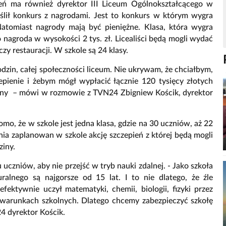
ień ma również dyrektor III Liceum Ogólnokształcącego w
ślił konkurs z nagrodami. Jest to konkurs w którym wygra
Natomiast nagrody mają być pieniężne. Klasa, która wygra
 to nagroda w wysokości 2 tys. zł. Licealiści będą mogli wydać
czy restauracji. W szkole są 24 klasy.
dzin, całej społeczności liceum. Nie ukrywam, że chciałbym,
epienie i żebym mógł wypłacić łącznie 120 tysięcy złotych
lebny – mówi w rozmowie z TVN24 Zbigniew Kościk, dyrektor
mo, że w szkole jest jedna klasa, gdzie na 30 uczniów, aż 22
ia zaplanowan w szkole akcję szczepień z której będą mogli
ziny.
 uczniów, aby nie przejść w tryb nauki zdalnej. - Jako szkoła
alnego są najgorsze od 15 lat. I to nie dlatego, że źle
efektywnie uczył matematyki, chemii, biologii, fizyki przez
warunkach szkolnych. Dlatego chcemy zabezpieczyć szkołę
 dyrektor Kościk.