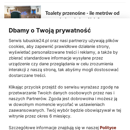
Toalety przenośne - ile metrów od
sceny, jedzenia i wejścia?
Dbamy o Twoją prywatność
Serwis lubuskie24.pl oraz nasi partnerzy używają plików
Zaatakował seniora na "kwadracie"
cookies, aby zapewnić prawidłowe działanie strony,
wyświetlać personalizowane treści i reklamy, a także by
zbierać standardowe informacje wysyłane przez
urządzenie czy dane przeglądania w celu zrozumienia
Akcja po pożarze w Gorzowie.
interakcji z naszą stroną, tak abyśmy mogli dostosować
Ruszyła rozbiórka ściany spalonej
dostarczane treści.
hali
Klikając przycisk przejdź do serwisu wyrażasz zgodę na
przetwarzanie Twoich danych osobowych przez nas i
naszych Partnerów. Zgoda jest dobrowolna i możesz ją
w dowolnym momencie wycofać w ustawieniach
Paliwa
zaawansowanych. Twój wybór będzie obowiązywał w tej
Raport
Dodaj raport
witrynie przez okres 6 miesięcy.
Sport
Popularne
Szczegółowe informacje znajdują się w naszej
Polityce