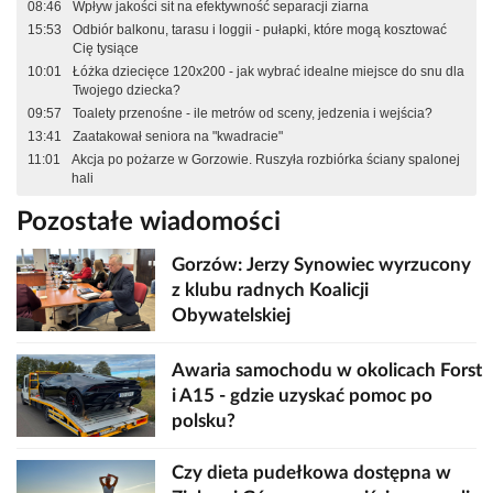
08:46
Wpływ jakości sit na efektywność separacji ziarna
15:53
Odbiór balkonu, tarasu i loggii - pułapki, które mogą kosztować
Cię tysiące
10:01
Łóżka dziecięce 120x200 - jak wybrać idealne miejsce do snu dla
Twojego dziecka?
09:57
Toalety przenośne - ile metrów od sceny, jedzenia i wejścia?
13:41
Zaatakował seniora na "kwadracie"
11:01
Akcja po pożarze w Gorzowie. Ruszyła rozbiórka ściany spalonej
hali
Pozostałe wiadomości
Gorzów: Jerzy Synowiec wyrzucony
z klubu radnych Koalicji
Obywatelskiej
Awaria samochodu w okolicach Forst
i A15 - gdzie uzyskać pomoc po
polsku?
Czy dieta pudełkowa dostępna w