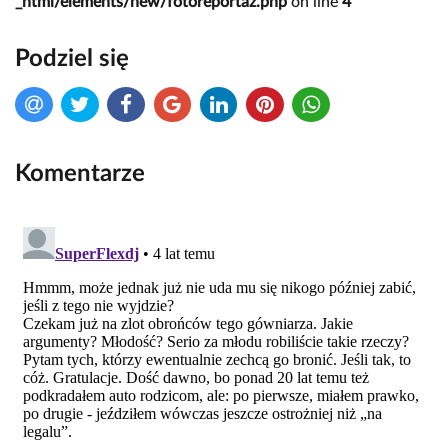
_html/elements/new/fotoreportaz.php
on line
4
Podziel się
Komentarze