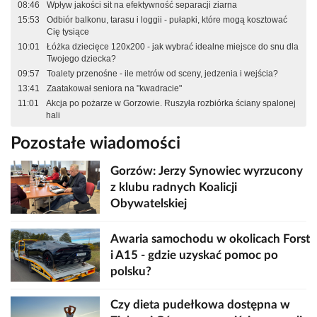
08:46
Wpływ jakości sit na efektywność separacji ziarna
15:53
Odbiór balkonu, tarasu i loggii - pułapki, które mogą kosztować
Cię tysiące
10:01
Łóżka dziecięce 120x200 - jak wybrać idealne miejsce do snu dla
Twojego dziecka?
09:57
Toalety przenośne - ile metrów od sceny, jedzenia i wejścia?
13:41
Zaatakował seniora na "kwadracie"
11:01
Akcja po pożarze w Gorzowie. Ruszyła rozbiórka ściany spalonej
hali
Pozostałe wiadomości
Gorzów: Jerzy Synowiec wyrzucony
z klubu radnych Koalicji
Obywatelskiej
Awaria samochodu w okolicach Forst
i A15 - gdzie uzyskać pomoc po
polsku?
Czy dieta pudełkowa dostępna w