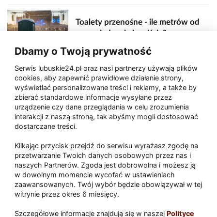
Toalety przenośne - ile metrów od
sceny, jedzenia i wejścia?
Dbamy o Twoją prywatność
Serwis lubuskie24.pl oraz nasi partnerzy używają plików
Zaatakował seniora na "kwadracie"
cookies, aby zapewnić prawidłowe działanie strony,
wyświetlać personalizowane treści i reklamy, a także by
zbierać standardowe informacje wysyłane przez
urządzenie czy dane przeglądania w celu zrozumienia
Akcja po pożarze w Gorzowie.
interakcji z naszą stroną, tak abyśmy mogli dostosować
Ruszyła rozbiórka ściany spalonej
dostarczane treści.
hali
Klikając przycisk przejdź do serwisu wyrażasz zgodę na
przetwarzanie Twoich danych osobowych przez nas i
naszych Partnerów. Zgoda jest dobrowolna i możesz ją
w dowolnym momencie wycofać w ustawieniach
Paliwa
zaawansowanych. Twój wybór będzie obowiązywał w tej
Raport
Dodaj raport
witrynie przez okres 6 miesięcy.
Sport
Popularne
Szczegółowe informacje znajdują się w naszej
Polityce