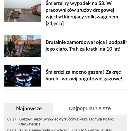
Śmiertelny wypadek na S3. W
pracowników służby drogowej
wjechał kierujący volkswagenem
[zdjęcia]
Brutalnie zamordował ojca i podpalił
jego ciało. Trafi za kratki na 10 lat!
Śmierdzi za mocno gazem? Zakręć
kurek i wezwij pogotowie gazowe!
Najpopularniejsze
Najnowsze
09:17
Gorzów: Jerzy Synowiec wyrzucony z klubu radnych Koalicji
Obywatelskiej
09:01
Awaria samochodu w okolicach Forst i A15 - gdzie uzyskać