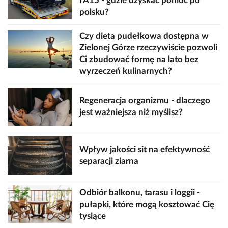
i A15 - gdzie uzyskać pomoc po
polsku?
Czy dieta pudełkowa dostępna w
Zielonej Górze rzeczywiście pozwoli
Ci zbudować formę na lato bez
wyrzeczeń kulinarnych?
Regeneracja organizmu - dlaczego
jest ważniejsza niż myślisz?
Wpływ jakości sit na efektywność
separacji ziarna
Odbiór balkonu, tarasu i loggii -
pułapki, które mogą kosztować Cię
tysiące