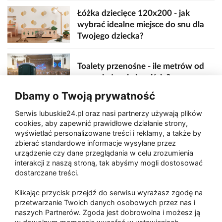
Łóżka dziecięce 120x200 - jak
wybrać idealne miejsce do snu dla
Twojego dziecka?
Toalety przenośne - ile metrów od
sceny, jedzenia i wejścia?
Dbamy o Twoją prywatność
Serwis lubuskie24.pl oraz nasi partnerzy używają plików
Zaatakował seniora na "kwadracie"
cookies, aby zapewnić prawidłowe działanie strony,
wyświetlać personalizowane treści i reklamy, a także by
zbierać standardowe informacje wysyłane przez
urządzenie czy dane przeglądania w celu zrozumienia
Akcja po pożarze w Gorzowie.
interakcji z naszą stroną, tak abyśmy mogli dostosować
Ruszyła rozbiórka ściany spalonej
dostarczane treści.
hali
Klikając przycisk przejdź do serwisu wyrażasz zgodę na
przetwarzanie Twoich danych osobowych przez nas i
naszych Partnerów. Zgoda jest dobrowolna i możesz ją
Paliwa