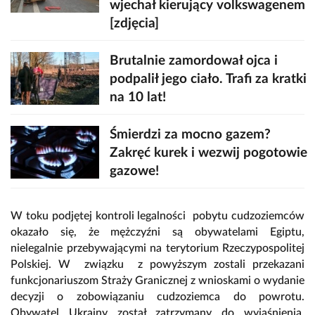
wjechał kierujący volkswagenem
[zdjęcia]
Brutalnie zamordował ojca i
podpalił jego ciało. Trafi za kratki
na 10 lat!
Śmierdzi za mocno gazem?
Zakręć kurek i wezwij pogotowie
gazowe!
W toku podjętej kontroli legalności pobytu cudzoziemców
okazało się, że mężczyźni są obywatelami Egiptu,
nielegalnie przebywającymi na terytorium Rzeczypospolitej
Polskiej. W związku z powyższym zostali przekazani
funkcjonariuszom Straży Granicznej z wnioskami o wydanie
decyzji o zobowiązaniu cudzoziemca do powrotu.
Obywatel Ukrainy został zatrzymany do wyjaśnienia.