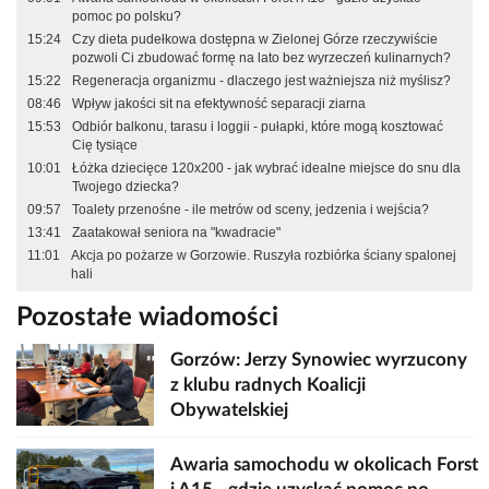
pomoc po polsku?
15:24
Czy dieta pudełkowa dostępna w Zielonej Górze rzeczywiście
pozwoli Ci zbudować formę na lato bez wyrzeczeń kulinarnych?
15:22
Regeneracja organizmu - dlaczego jest ważniejsza niż myślisz?
08:46
Wpływ jakości sit na efektywność separacji ziarna
15:53
Odbiór balkonu, tarasu i loggii - pułapki, które mogą kosztować
Cię tysiące
10:01
Łóżka dziecięce 120x200 - jak wybrać idealne miejsce do snu dla
Twojego dziecka?
09:57
Toalety przenośne - ile metrów od sceny, jedzenia i wejścia?
13:41
Zaatakował seniora na "kwadracie"
11:01
Akcja po pożarze w Gorzowie. Ruszyła rozbiórka ściany spalonej
hali
Pozostałe wiadomości
Gorzów: Jerzy Synowiec wyrzucony
z klubu radnych Koalicji
Obywatelskiej
Awaria samochodu w okolicach Forst