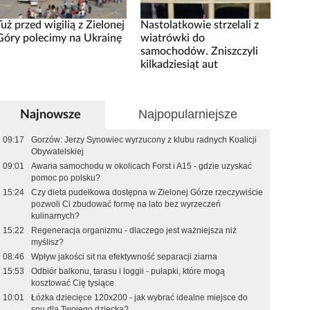
Tuż przed wigilią z Zielonej
Nastolatkowie strzelali z
Góry polecimy na Ukrainę
wiatrówki do
samochodów. Zniszczyli
kilkadziesiąt aut
Najpopularniejsze
Najnowsze
09:17
Gorzów: Jerzy Synowiec wyrzucony z klubu radnych Koalicji
Obywatelskiej
09:01
Awaria samochodu w okolicach Forst i A15 - gdzie uzyskać
pomoc po polsku?
15:24
Czy dieta pudełkowa dostępna w Zielonej Górze rzeczywiście
pozwoli Ci zbudować formę na lato bez wyrzeczeń
kulinarnych?
15:22
Regeneracja organizmu - dlaczego jest ważniejsza niż
myślisz?
08:46
Wpływ jakości sit na efektywność separacji ziarna
15:53
Odbiór balkonu, tarasu i loggii - pułapki, które mogą
kosztować Cię tysiące
10:01
Łóżka dziecięce 120x200 - jak wybrać idealne miejsce do
snu dla Twojego dziecka?