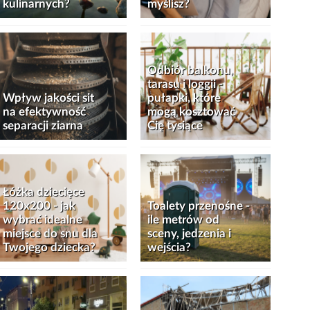
kulinarnych?
myślisz?
Odbiór balkonu,
tarasu i loggii -
Wpływ jakości sit
pułapki, które
na efektywność
mogą kosztować
separacji ziarna
Cię tysiące
Łóżka dziecięce
120x200 - jak
Toalety przenośne -
wybrać idealne
ile metrów od
miejsce do snu dla
sceny, jedzenia i
Twojego dziecka?
wejścia?