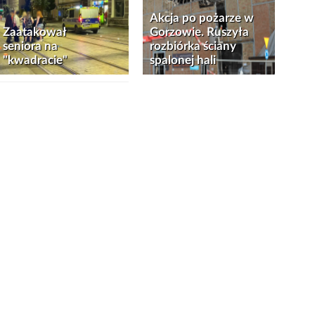
Akcja po pożarze w
Zaatakował
Gorzowie. Ruszyła
seniora na
rozbiórka ściany
"kwadracie"
spalonej hali