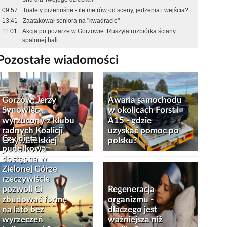
09:57
Toalety przenośne - ile metrów od sceny, jedzenia i wejścia?
13:41
Zaatakował seniora na "kwadracie"
11:01
Akcja po pożarze w Gorzowie. Ruszyła rozbiórka ściany
spalonej hali
Pozostałe wiadomości
Gorzów: Jerzy
Awaria samochodu
Synowiec
w okolicach Forst i
wyrzucony z klubu
A15 - gdzie
radnych Koalicji
uzyskać pomoc po
Czy dieta
Obywatelskiej
polsku?
pudełkowa
dostępna w
Zielonej Górze
rzeczywiście
pozwoli Ci
Regeneracja
zbudować formę
organizmu -
na lato bez
dlaczego jest
wyrzeczeń
ważniejsza niż