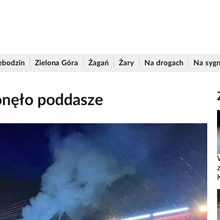
ebodzin
Zielona Góra
Żagań
Żary
Na drogach
Na sygn
onęło poddasze