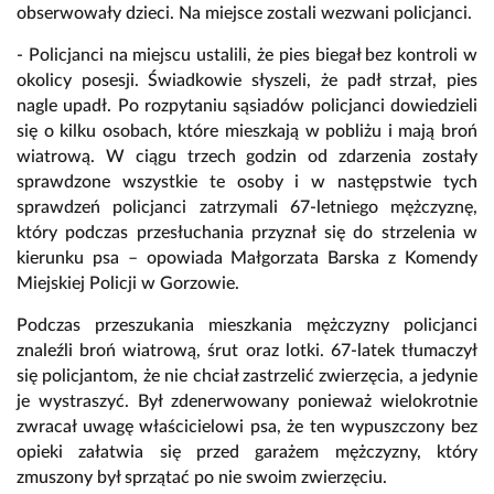
obserwowały dzieci. Na miejsce zostali wezwani policjanci.
- Policjanci na miejscu ustalili, że pies biegał bez kontroli w
okolicy posesji. Świadkowie słyszeli, że padł strzał, pies
nagle upadł. Po rozpytaniu sąsiadów policjanci dowiedzieli
się o kilku osobach, które mieszkają w pobliżu i mają broń
wiatrową. W ciągu trzech godzin od zdarzenia zostały
sprawdzone wszystkie te osoby i w następstwie tych
sprawdzeń policjanci zatrzymali 67-letniego mężczyznę,
który podczas przesłuchania przyznał się do strzelenia w
kierunku psa – opowiada Małgorzata Barska z Komendy
Miejskiej Policji w Gorzowie.
Podczas przeszukania mieszkania mężczyzny policjanci
znaleźli broń wiatrową, śrut oraz lotki. 67-latek tłumaczył
się policjantom, że nie chciał zastrzelić zwierzęcia, a jedynie
je wystraszyć. Był zdenerwowany ponieważ wielokrotnie
zwracał uwagę właścicielowi psa, że ten wypuszczony bez
opieki załatwia się przed garażem mężczyzny, który
zmuszony był sprzątać po nie swoim zwierzęciu.