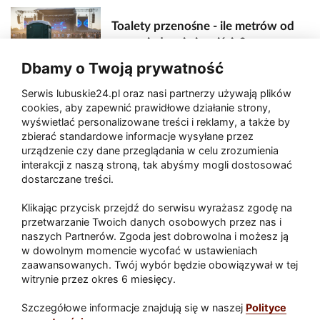
Toalety przenośne - ile metrów od
sceny, jedzenia i wejścia?
Dbamy o Twoją prywatność
Serwis lubuskie24.pl oraz nasi partnerzy używają plików
Zaatakował seniora na "kwadracie"
cookies, aby zapewnić prawidłowe działanie strony,
wyświetlać personalizowane treści i reklamy, a także by
zbierać standardowe informacje wysyłane przez
urządzenie czy dane przeglądania w celu zrozumienia
Akcja po pożarze w Gorzowie.
interakcji z naszą stroną, tak abyśmy mogli dostosować
Ruszyła rozbiórka ściany spalonej
dostarczane treści.
hali
Klikając przycisk przejdź do serwisu wyrażasz zgodę na
przetwarzanie Twoich danych osobowych przez nas i
naszych Partnerów. Zgoda jest dobrowolna i możesz ją
w dowolnym momencie wycofać w ustawieniach
Paliwa
zaawansowanych. Twój wybór będzie obowiązywał w tej
Raport
Dodaj raport
witrynie przez okres 6 miesięcy.
Sport
Popularne
Szczegółowe informacje znajdują się w naszej
Polityce