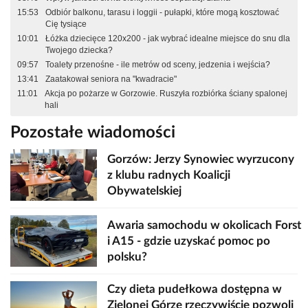
15:53
Odbiór balkonu, tarasu i loggii - pułapki, które mogą kosztować
Cię tysiące
10:01
Łóżka dziecięce 120x200 - jak wybrać idealne miejsce do snu dla
Twojego dziecka?
09:57
Toalety przenośne - ile metrów od sceny, jedzenia i wejścia?
13:41
Zaatakował seniora na "kwadracie"
11:01
Akcja po pożarze w Gorzowie. Ruszyła rozbiórka ściany spalonej
hali
Pozostałe wiadomości
Gorzów: Jerzy Synowiec wyrzucony
z klubu radnych Koalicji
Obywatelskiej
Awaria samochodu w okolicach Forst
i A15 - gdzie uzyskać pomoc po
polsku?
Czy dieta pudełkowa dostępna w
Zielonej Górze rzeczywiście pozwoli