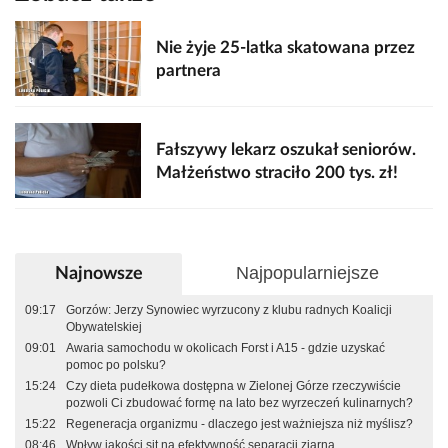
Nie żyje 25-latka skatowana przez
partnera
Fałszywy lekarz oszukał seniorów.
Małżeństwo straciło 200 tys. zł!
Najpopularniejsze
Najnowsze
09:17
Gorzów: Jerzy Synowiec wyrzucony z klubu radnych Koalicji
Obywatelskiej
09:01
Awaria samochodu w okolicach Forst i A15 - gdzie uzyskać
pomoc po polsku?
15:24
Czy dieta pudełkowa dostępna w Zielonej Górze rzeczywiście
pozwoli Ci zbudować formę na lato bez wyrzeczeń kulinarnych?
15:22
Regeneracja organizmu - dlaczego jest ważniejsza niż myślisz?
08:46
Wpływ jakości sit na efektywność separacji ziarna