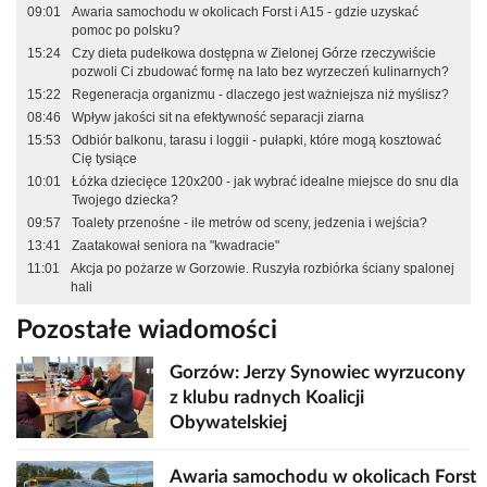
09:01
Awaria samochodu w okolicach Forst i A15 - gdzie uzyskać
pomoc po polsku?
15:24
Czy dieta pudełkowa dostępna w Zielonej Górze rzeczywiście
pozwoli Ci zbudować formę na lato bez wyrzeczeń kulinarnych?
15:22
Regeneracja organizmu - dlaczego jest ważniejsza niż myślisz?
08:46
Wpływ jakości sit na efektywność separacji ziarna
15:53
Odbiór balkonu, tarasu i loggii - pułapki, które mogą kosztować
Cię tysiące
10:01
Łóżka dziecięce 120x200 - jak wybrać idealne miejsce do snu dla
Twojego dziecka?
09:57
Toalety przenośne - ile metrów od sceny, jedzenia i wejścia?
13:41
Zaatakował seniora na "kwadracie"
11:01
Akcja po pożarze w Gorzowie. Ruszyła rozbiórka ściany spalonej
hali
Pozostałe wiadomości
Gorzów: Jerzy Synowiec wyrzucony
z klubu radnych Koalicji
Obywatelskiej
Awaria samochodu w okolicach Forst