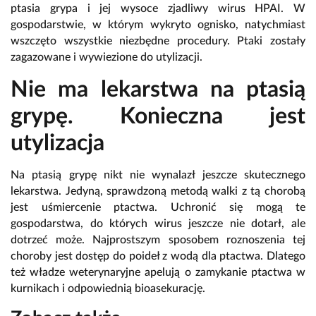
ptasia grypa i jej wysoce zjadliwy wirus HPAI. W
gospodarstwie, w którym wykryto ognisko, natychmiast
wszczęto wszystkie niezbędne procedury. Ptaki zostały
zagazowane i wywiezione do utylizacji.
Nie ma lekarstwa na ptasią
grypę. Konieczna jest
utylizacja
Na ptasią grypę nikt nie wynalazł jeszcze skutecznego
lekarstwa. Jedyną, sprawdzoną metodą walki z tą chorobą
jest uśmiercenie ptactwa. Uchronić się mogą te
gospodarstwa, do których wirus jeszcze nie dotarł, ale
dotrzeć może. Najprostszym sposobem roznoszenia tej
choroby jest dostęp do poideł z wodą dla ptactwa. Dlatego
też władze weterynaryjne apelują o zamykanie ptactwa w
kurnikach i odpowiednią bioasekurację.