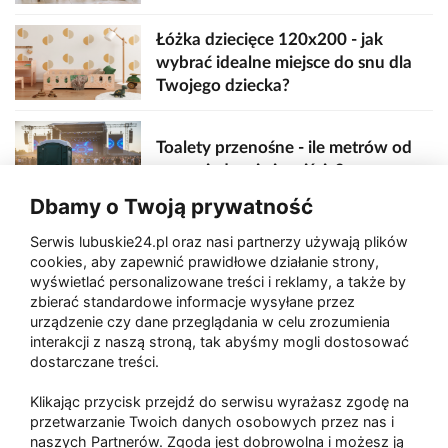
Łóżka dziecięce 120x200 - jak
wybrać idealne miejsce do snu dla
Twojego dziecka?
Toalety przenośne - ile metrów od
sceny, jedzenia i wejścia?
Dbamy o Twoją prywatność
Serwis lubuskie24.pl oraz nasi partnerzy używają plików
Zaatakował seniora na "kwadracie"
cookies, aby zapewnić prawidłowe działanie strony,
wyświetlać personalizowane treści i reklamy, a także by
zbierać standardowe informacje wysyłane przez
urządzenie czy dane przeglądania w celu zrozumienia
Akcja po pożarze w Gorzowie.
interakcji z naszą stroną, tak abyśmy mogli dostosować
Ruszyła rozbiórka ściany spalonej
dostarczane treści.
hali
Klikając przycisk przejdź do serwisu wyrażasz zgodę na
przetwarzanie Twoich danych osobowych przez nas i
naszych Partnerów. Zgoda jest dobrowolna i możesz ją