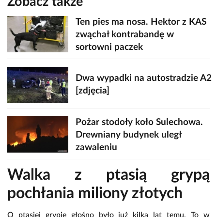
Zobacz także
Ten pies ma nosa. Hektor z KAS
zwąchał kontrabandę w
sortowni paczek
Dwa wypadki na autostradzie A2
[zdjęcia]
Pożar stodoły koło Sulechowa.
Drewniany budynek uległ
zawaleniu
Walka z ptasią grypą
pochłania miliony złotych
O ptasiej grypie głośno było już kilka lat temu. To w