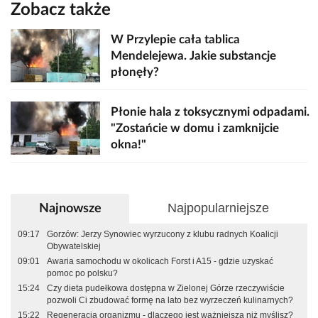
Zobacz także
W Przylepie cała tablica
Mendelejewa. Jakie substancje
płonęły?
Płonie hala z toksycznymi odpadami.
"Zostańcie w domu i zamknijcie
okna!"
Najpopularniejsze
Najnowsze
09:17
Gorzów: Jerzy Synowiec wyrzucony z klubu radnych Koalicji
Obywatelskiej
09:01
Awaria samochodu w okolicach Forst i A15 - gdzie uzyskać
pomoc po polsku?
15:24
Czy dieta pudełkowa dostępna w Zielonej Górze rzeczywiście
pozwoli Ci zbudować formę na lato bez wyrzeczeń kulinarnych?
15:22
Regeneracja organizmu - dlaczego jest ważniejsza niż myślisz?