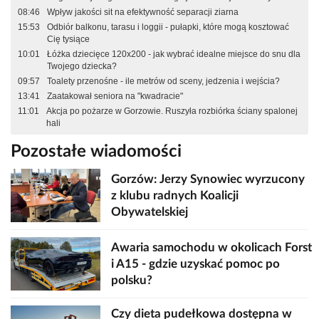
08:46
Wpływ jakości sit na efektywność separacji ziarna
15:53
Odbiór balkonu, tarasu i loggii - pułapki, które mogą kosztować
Cię tysiące
10:01
Łóżka dziecięce 120x200 - jak wybrać idealne miejsce do snu dla
Twojego dziecka?
09:57
Toalety przenośne - ile metrów od sceny, jedzenia i wejścia?
13:41
Zaatakował seniora na "kwadracie"
11:01
Akcja po pożarze w Gorzowie. Ruszyła rozbiórka ściany spalonej
hali
Pozostałe wiadomości
Gorzów: Jerzy Synowiec wyrzucony
z klubu radnych Koalicji
Obywatelskiej
Awaria samochodu w okolicach Forst
i A15 - gdzie uzyskać pomoc po
polsku?
Czy dieta pudełkowa dostępna w