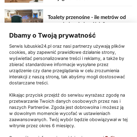
Toalety przenośne - ile metrów od
sceny, jedzenia i wejścia?
Dbamy o Twoją prywatność
Serwis lubuskie24.pl oraz nasi partnerzy używają plików
Zaatakował seniora na "kwadracie"
cookies, aby zapewnić prawidłowe działanie strony,
wyświetlać personalizowane treści i reklamy, a także by
zbierać standardowe informacje wysyłane przez
urządzenie czy dane przeglądania w celu zrozumienia
Akcja po pożarze w Gorzowie.
interakcji z naszą stroną, tak abyśmy mogli dostosować
Ruszyła rozbiórka ściany spalonej
dostarczane treści.
hali
Klikając przycisk przejdź do serwisu wyrażasz zgodę na
przetwarzanie Twoich danych osobowych przez nas i
naszych Partnerów. Zgoda jest dobrowolna i możesz ją
w dowolnym momencie wycofać w ustawieniach
Paliwa
zaawansowanych. Twój wybór będzie obowiązywał w tej
Raport
Dodaj raport
witrynie przez okres 6 miesięcy.
Sport
Popularne