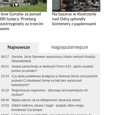
I love Gorzów za ponad
Na bazarze w Kostrzynie
400 tysięcy. Przetarg
nad Odrą spłonęły
rozstrzygnięty za trzecim
kontenery z papierosami
razem
Najpopularniejsze
Najnowsze
09:17
Gorzów: Jerzy Synowiec wyrzucony z klubu radnych Koalicji
Obywatelskiej
09:01
Awaria samochodu w okolicach Forst i A15 - gdzie uzyskać
pomoc po polsku?
15:24
Czy dieta pudełkowa dostępna w Zielonej Górze rzeczywiście
pozwoli Ci zbudować formę na lato bez wyrzeczeń
kulinarnych?
15:22
Regeneracja organizmu - dlaczego jest ważniejsza niż
myślisz?
08:46
Wpływ jakości sit na efektywność separacji ziarna
15:53
Odbiór balkonu, tarasu i loggii - pułapki, które mogą
kosztować Cię tysiące