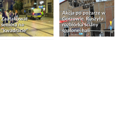
Akcja po pożarze w
Zaatakował
Gorzowie. Ruszyła
seniora na
rozbiórka ściany
"kwadracie"
spalonej hali