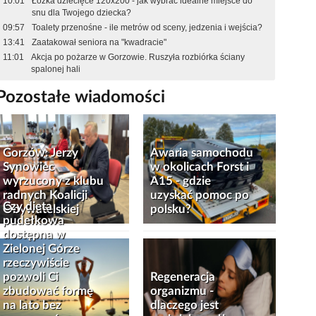
10:01
Łóżka dziecięce 120x200 - jak wybrać idealne miejsce do
snu dla Twojego dziecka?
09:57
Toalety przenośne - ile metrów od sceny, jedzenia i wejścia?
13:41
Zaatakował seniora na "kwadracie"
11:01
Akcja po pożarze w Gorzowie. Ruszyła rozbiórka ściany
spalonej hali
Pozostałe wiadomości
Gorzów: Jerzy
Awaria samochodu
Synowiec
w okolicach Forst i
wyrzucony z klubu
A15 - gdzie
radnych Koalicji
uzyskać pomoc po
Czy dieta
Obywatelskiej
polsku?
pudełkowa
dostępna w
Zielonej Górze
rzeczywiście
pozwoli Ci
Regeneracja
zbudować formę
organizmu -
na lato bez
dlaczego jest