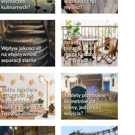
wyrzeczeń
ważniejsza niż
kulinarnych?
myślisz?
Odbiór balkonu,
tarasu i loggii -
Wpływ jakości sit
pułapki, które
na efektywność
mogą kosztować
separacji ziarna
Cię tysiące
Łóżka dziecięce
120x200 - jak
Toalety przenośne -
wybrać idealne
ile metrów od
miejsce do snu dla
sceny, jedzenia i
Twojego dziecka?
wejścia?