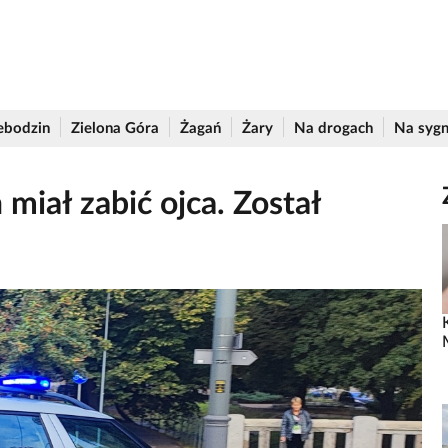
ebodzin
Zielona Góra
Żagań
Żary
Na drogach
Na sygn
miał zabić ojca. Został