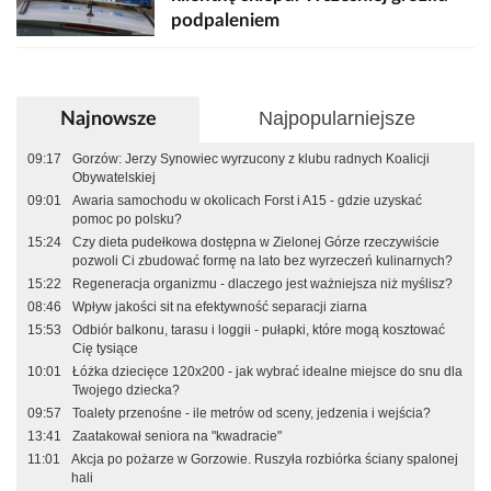
podpaleniem
Najpopularniejsze
Najnowsze
09:17
Gorzów: Jerzy Synowiec wyrzucony z klubu radnych Koalicji
Obywatelskiej
09:01
Awaria samochodu w okolicach Forst i A15 - gdzie uzyskać
pomoc po polsku?
15:24
Czy dieta pudełkowa dostępna w Zielonej Górze rzeczywiście
pozwoli Ci zbudować formę na lato bez wyrzeczeń kulinarnych?
15:22
Regeneracja organizmu - dlaczego jest ważniejsza niż myślisz?
08:46
Wpływ jakości sit na efektywność separacji ziarna
15:53
Odbiór balkonu, tarasu i loggii - pułapki, które mogą kosztować
Cię tysiące
10:01
Łóżka dziecięce 120x200 - jak wybrać idealne miejsce do snu dla
Twojego dziecka?
09:57
Toalety przenośne - ile metrów od sceny, jedzenia i wejścia?
13:41
Zaatakował seniora na "kwadracie"
11:01
Akcja po pożarze w Gorzowie. Ruszyła rozbiórka ściany spalonej
hali