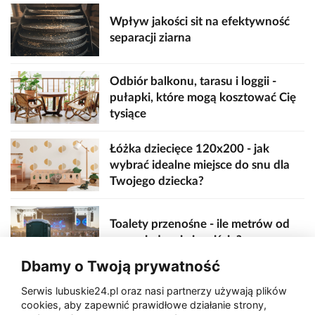
Wpływ jakości sit na efektywność
separacji ziarna
Odbiór balkonu, tarasu i loggii -
pułapki, które mogą kosztować Cię
tysiące
Łóżka dziecięce 120x200 - jak
wybrać idealne miejsce do snu dla
Twojego dziecka?
Toalety przenośne - ile metrów od
sceny, jedzenia i wejścia?
Dbamy o Twoją prywatność
Serwis lubuskie24.pl oraz nasi partnerzy używają plików
Zaatakował seniora na "kwadracie"
cookies, aby zapewnić prawidłowe działanie strony,