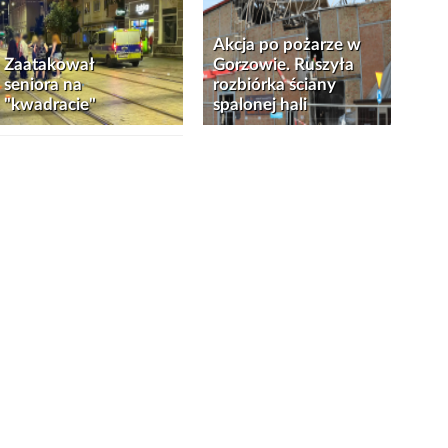
Akcja po pożarze w
Zaatakował
Gorzowie. Ruszyła
seniora na
rozbiórka ściany
"kwadracie"
spalonej hali