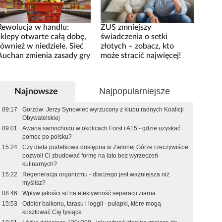
Rewolucja w handlu:
ZUS zmniejszy
sklepy otwarte całą dobę,
świadczenia o setki
również w niedziele. Sieć
złotych – zobacz, kto
Auchan zmienia zasady gry
może stracić najwięcej!
Najpopularniejsze
Najnowsze
09:17
Gorzów: Jerzy Synowiec wyrzucony z klubu radnych Koalicji
Obywatelskiej
09:01
Awaria samochodu w okolicach Forst i A15 - gdzie uzyskać
pomoc po polsku?
15:24
Czy dieta pudełkowa dostępna w Zielonej Górze rzeczywiście
pozwoli Ci zbudować formę na lato bez wyrzeczeń
kulinarnych?
15:22
Regeneracja organizmu - dlaczego jest ważniejsza niż
myślisz?
08:46
Wpływ jakości sit na efektywność separacji ziarna
15:53
Odbiór balkonu, tarasu i loggii - pułapki, które mogą
kosztować Cię tysiące