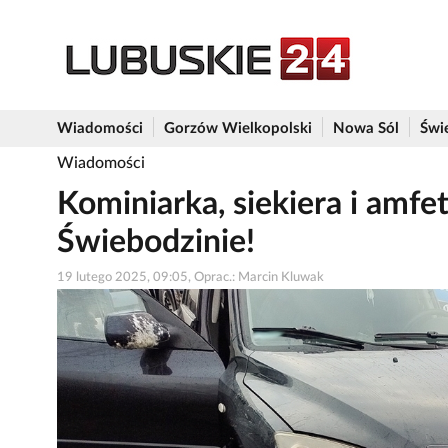
Wiadomości
Gorzów Wielkopolski
Nowa Sól
Świ
Wiadomości
Kominiarka, siekiera i amfe
Świebodzinie!
19 lutego 2025, 09:05, Oprac.: Marcin Kluwak