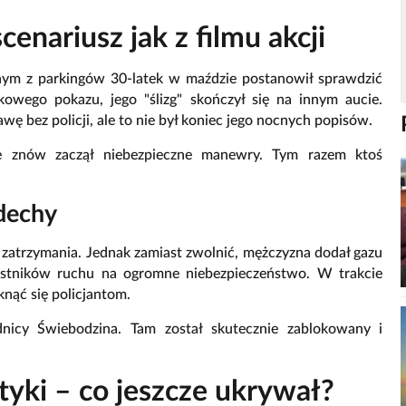
scenariusz jak z filmu akcji
dnym z parkingów 30-latek w maździe postanowił sprawdzić
skowego pokazu, jego "ślizg" skończył się na innym aucie.
ę bez policji, ale to nie był koniec jego nocnych popisów.
zie znów zaczął niebezpieczne manewry. Tym razem ktoś
 dechy
do zatrzymania. Jednak zamiast zwolnić, mężczyzna dodał gazu
czestników ruchu na ogromne niebezpieczeństwo. W trakcie
nąć się policjantom.
nicy Świebodzina. Tam został skutecznie zablokowany i
otyki – co jeszcze ukrywał?