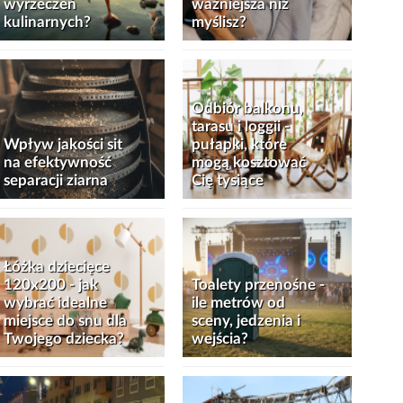
wyrzeczeń
ważniejsza niż
kulinarnych?
myślisz?
Odbiór balkonu,
tarasu i loggii -
Wpływ jakości sit
pułapki, które
na efektywność
mogą kosztować
separacji ziarna
Cię tysiące
Łóżka dziecięce
120x200 - jak
Toalety przenośne -
wybrać idealne
ile metrów od
miejsce do snu dla
sceny, jedzenia i
Twojego dziecka?
wejścia?