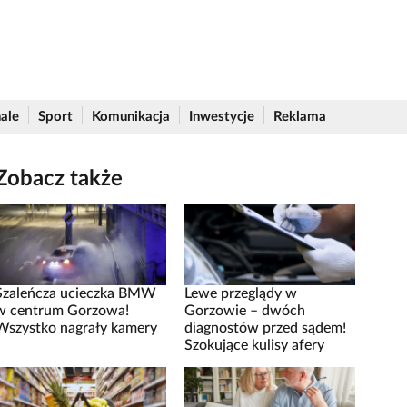
ale
Sport
Komunikacja
Inwestycje
Reklama
Zobacz także
Szaleńcza ucieczka BMW
Lewe przeglądy w
w centrum Gorzowa!
Gorzowie – dwóch
Wszystko nagrały kamery
diagnostów przed sądem!
Szokujące kulisy afery