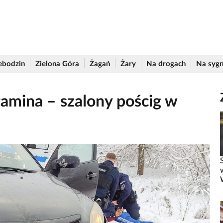
ebodzin
Zielona Góra
Żagań
Żary
Na drogach
Na sygn
tamina – szalony pościg w