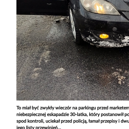
To miał być zwykły wieczór na parkingu przed marketem,
niebezpiecznej eskapadzie 30-latka, który postanowił p
spod kontroli, uciekał przed policją, łamał przepisy i 
jego listy przewinień...