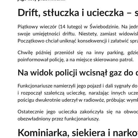
Drift, stłuczka i ucieczka – 
Piątkowy wieczór (14 lutego) w Świebodzinie. Na je
swoje umiejętności driftu. Niestety, zamiast widowi
Początkowo chciał uniknąć konsekwencji i załatwić spraw
Chwilę później przeniósł się na inny parking, gd
poinformował policję, a na miejsce skierowano patrol.
Na widok policji wcisnął gaz do
Funkcjonariusze namierzyli jego pojazd i dali sygnały 
i rozpoczął szaleńczą ucieczkę, narażając innych u
pościgu dwukrotnie uderzył w radiowóz, próbując wymk
Ostatecznie jego ucieczka zakończyła się na obwod
obezwładniony przez funkcjonariuszy.
Kominiarka, siekiera i nark