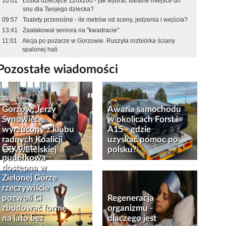
10:01
Łóżka dziecięce 120x200 - jak wybrać idealne miejsce do
snu dla Twojego dziecka?
09:57
Toalety przenośne - ile metrów od sceny, jedzenia i wejścia?
13:41
Zaatakował seniora na "kwadracie"
11:01
Akcja po pożarze w Gorzowie. Ruszyła rozbiórka ściany
spalonej hali
Pozostałe wiadomości
Gorzów: Jerzy
Awaria samochodu
Synowiec
w okolicach Forst i
wyrzucony z klubu
A15 - gdzie
radnych Koalicji
uzyskać pomoc po
Czy dieta
Obywatelskiej
polsku?
pudełkowa
dostępna w
Zielonej Górze
rzeczywiście
pozwoli Ci
Regeneracja
zbudować formę
organizmu -
na lato bez
dlaczego jest