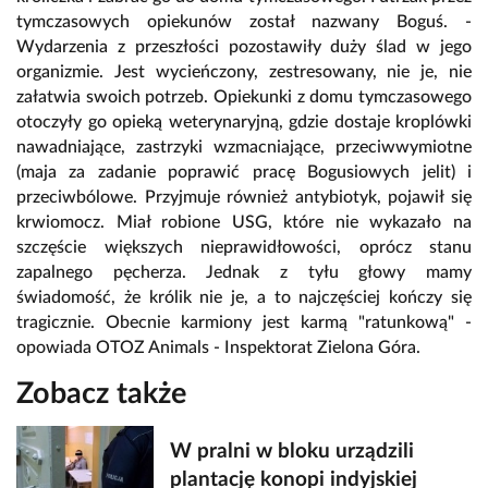
tymczasowych opiekunów został nazwany Boguś. -
Wydarzenia z przeszłości pozostawiły duży ślad w jego
organizmie. Jest wycieńczony, zestresowany, nie je, nie
załatwia swoich potrzeb. Opiekunki z domu tymczasowego
otoczyły go opieką weterynaryjną, gdzie dostaje kroplówki
nawadniające, zastrzyki wzmacniające, przeciwwymiotne
(maja za zadanie poprawić pracę Bogusiowych jelit) i
przeciwbólowe. Przyjmuje również antybiotyk, pojawił się
krwiomocz. Miał robione USG, które nie wykazało na
szczęście większych nieprawidłowości, oprócz stanu
zapalnego pęcherza. Jednak z tyłu głowy mamy
świadomość, że królik nie je, a to najczęściej kończy się
tragicznie. Obecnie karmiony jest karmą "ratunkową" -
opowiada OTOZ Animals - Inspektorat Zielona Góra.
Zobacz także
W pralni w bloku urządzili
plantację konopi indyjskiej