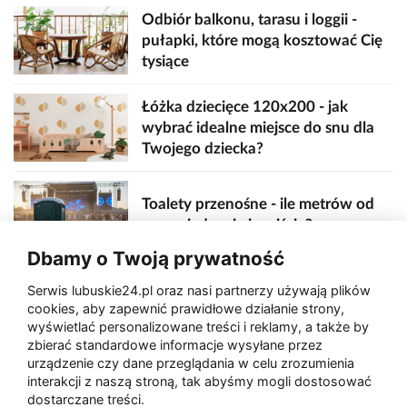
Odbiór balkonu, tarasu i loggii -
pułapki, które mogą kosztować Cię
tysiące
Łóżka dziecięce 120x200 - jak
wybrać idealne miejsce do snu dla
Twojego dziecka?
Toalety przenośne - ile metrów od
sceny, jedzenia i wejścia?
Dbamy o Twoją prywatność
Serwis lubuskie24.pl oraz nasi partnerzy używają plików
Zaatakował seniora na "kwadracie"
cookies, aby zapewnić prawidłowe działanie strony,
wyświetlać personalizowane treści i reklamy, a także by
zbierać standardowe informacje wysyłane przez
urządzenie czy dane przeglądania w celu zrozumienia
Akcja po pożarze w Gorzowie.
interakcji z naszą stroną, tak abyśmy mogli dostosować
Ruszyła rozbiórka ściany spalonej
dostarczane treści.