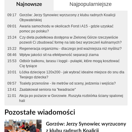
Najpopularniejsze
Najnowsze
09:17
Gorzów: Jerzy Synowiec wyrzucony z klubu radnych Koalicji
Obywatelskiej
09:01
Awaria samochodu w okolicach Forst i A15 - gdzie uzyskać
pomoc po polsku?
15:24
Czy dieta pudełkowa dostępna w Zielonej Górze rzeczywiście
pozwoli Ci zbudować formę na lato bez wyrzeczeń kulinarnych?
15:22
Regeneracja organizmu - dlaczego jest ważniejsza niż myślisz?
08:46
Wpływ jakości sit na efektywność separacji ziarna
15:53
Odbiór balkonu, tarasu i loggii - pułapki, które mogą kosztować
Cię tysiące
10:01
Łóżka dziecięce 120x200 - jak wybrać idealne miejsce do snu dla
Twojego dziecka?
09:57
Toalety przenośne - ile metrów od sceny, jedzenia i wejścia?
13:41
Zaatakował seniora na "kwadracie"
11:01
Akcja po pożarze w Gorzowie. Ruszyła rozbiórka ściany spalonej
hali
Pozostałe wiadomości
Gorzów: Jerzy Synowiec wyrzucony
z klubu radnych Koalicji