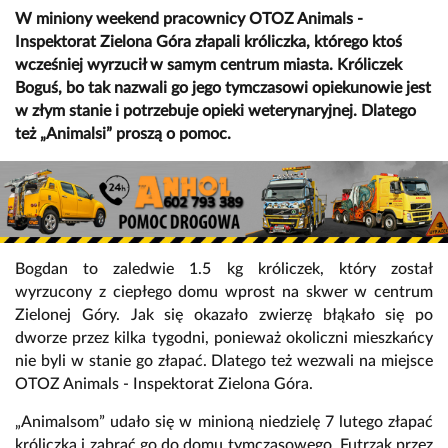
W miniony weekend pracownicy OTOZ Animals -
Inspektorat Zielona Góra złapali króliczka, którego ktoś
wcześniej wyrzucił w samym centrum miasta. Króliczek
Boguś, bo tak nazwali go jego tymczasowi opiekunowie jest
w złym stanie i potrzebuje opieki weterynaryjnej. Dlatego
też „Animalsi” proszą o pomoc.
Bogdan to zaledwie 1.5 kg króliczek, który został
wyrzucony z ciepłego domu wprost na skwer w centrum
Zielonej Góry. Jak się okazało zwierzę błąkało się po
dworze przez kilka tygodni, ponieważ okoliczni mieszkańcy
nie byli w stanie go złapać. Dlatego też wezwali na miejsce
OTOZ Animals - Inspektorat Zielona Góra.
„Animalsom” udało się w minioną niedzielę 7 lutego złapać
króliczka i zabrać go do domu tymczasowego. Futrzak przez