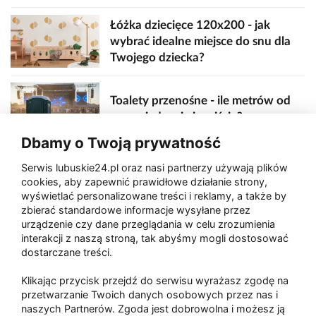
Łóżka dziecięce 120x200 - jak
wybrać idealne miejsce do snu dla
Twojego dziecka?
Toalety przenośne - ile metrów od
sceny, jedzenia i wejścia?
Dbamy o Twoją prywatność
Serwis lubuskie24.pl oraz nasi partnerzy używają plików
Zaatakował seniora na "kwadracie"
cookies, aby zapewnić prawidłowe działanie strony,
wyświetlać personalizowane treści i reklamy, a także by
zbierać standardowe informacje wysyłane przez
urządzenie czy dane przeglądania w celu zrozumienia
Akcja po pożarze w Gorzowie.
interakcji z naszą stroną, tak abyśmy mogli dostosować
Ruszyła rozbiórka ściany spalonej
dostarczane treści.
hali
Klikając przycisk przejdź do serwisu wyrażasz zgodę na
przetwarzanie Twoich danych osobowych przez nas i
naszych Partnerów. Zgoda jest dobrowolna i możesz ją