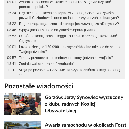
09:01
Awaria samochodu w okolicach Forst i A15 - gdzie uzyskać
pomoc po polsku?
15:24
Czy dieta pudełkowa dostępna w Zielonej Górze rzeczywiście
pozwoli Ci zbudować formę na lato bez wyrzeczeń kulinarnych?
15:22
Regeneracja organizmu - dlaczego jest ważniejsza niż myślisz?
08:46
Wpływ jakości sit na efektywność separacji ziarna
15:53
Odbiór balkonu, tarasu i loggii - pułapki, które mogą kosztować
Cię tysiące
10:01
Łóżka dziecięce 120x200 - jak wybrać idealne miejsce do snu dla
Twojego dziecka?
09:57
Toalety przenośne - ile metrów od sceny, jedzenia i wejścia?
13:41
Zaatakował seniora na "kwadracie"
11:01
Akcja po pożarze w Gorzowie. Ruszyła rozbiórka ściany spalonej
hali
Pozostałe wiadomości
Gorzów: Jerzy Synowiec wyrzucony
z klubu radnych Koalicji
Obywatelskiej
Awaria samochodu w okolicach Forst