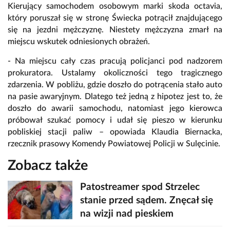
Kierujący samochodem osobowym marki skoda octavia,
który poruszał się w stronę Świecka potrącił znajdującego
się na jezdni mężczyznę. Niestety mężczyzna zmarł na
miejscu wskutek odniesionych obrażeń.
- Na miejscu cały czas pracują policjanci pod nadzorem
prokuratora. Ustalamy okoliczności tego tragicznego
zdarzenia. W pobliżu, gdzie doszło do potrącenia stało auto
na pasie awaryjnym. Dlatego też jedną z hipotez jest to, że
doszło do awarii samochodu, natomiast jego kierowca
próbował szukać pomocy i udał się pieszo w kierunku
pobliskiej stacji paliw – opowiada Klaudia Biernacka,
rzecznik prasowy Komendy Powiatowej Policji w Sulęcinie.
Zobacz także
Patostreamer spod Strzelec
stanie przed sądem. Znęcał się
na wizji nad pieskiem