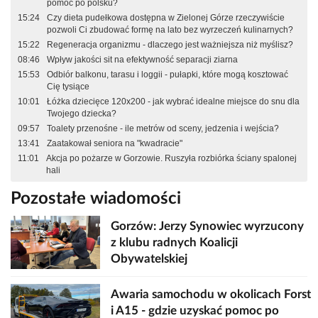
pomoc po polsku?
15:24
Czy dieta pudełkowa dostępna w Zielonej Górze rzeczywiście
pozwoli Ci zbudować formę na lato bez wyrzeczeń kulinarnych?
15:22
Regeneracja organizmu - dlaczego jest ważniejsza niż myślisz?
08:46
Wpływ jakości sit na efektywność separacji ziarna
15:53
Odbiór balkonu, tarasu i loggii - pułapki, które mogą kosztować
Cię tysiące
10:01
Łóżka dziecięce 120x200 - jak wybrać idealne miejsce do snu dla
Twojego dziecka?
09:57
Toalety przenośne - ile metrów od sceny, jedzenia i wejścia?
13:41
Zaatakował seniora na "kwadracie"
11:01
Akcja po pożarze w Gorzowie. Ruszyła rozbiórka ściany spalonej
hali
Pozostałe wiadomości
Gorzów: Jerzy Synowiec wyrzucony
z klubu radnych Koalicji
Obywatelskiej
Awaria samochodu w okolicach Forst
i A15 - gdzie uzyskać pomoc po