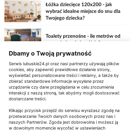
Łóżka dziecięce 120x200 - jak
wybrać idealne miejsce do snu dla
Twojego dziecka?
Toalety przenośne - ile metrów od
sceny, jedzenia i wejścia?
Dbamy o Twoją prywatność
Serwis lubuskie24.pl oraz nasi partnerzy używają plików
Zaatakował seniora na "kwadracie"
cookies, aby zapewnić prawidłowe działanie strony,
wyświetlać personalizowane treści i reklamy, a także by
zbierać standardowe informacje wysyłane przez
urządzenie czy dane przeglądania w celu zrozumienia
Akcja po pożarze w Gorzowie.
interakcji z naszą stroną, tak abyśmy mogli dostosować
Ruszyła rozbiórka ściany spalonej
dostarczane treści.
hali
Klikając przycisk przejdź do serwisu wyrażasz zgodę na
przetwarzanie Twoich danych osobowych przez nas i
naszych Partnerów. Zgoda jest dobrowolna i możesz ją
w dowolnym momencie wycofać w ustawieniach
Paliwa