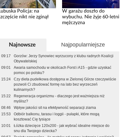
Lubuska Policja: na
W garażu doszło do
szczęście nikt nie zginął
wybuchu. Nie żyje 60-letni
mężczyzna
Najpopularniejsze
Najnowsze
09:17
Gorzów: Jerzy Synowiec wyrzucony z klubu radnych Koalicji
Obywatelskiej
09:01
Awaria samochodu w okolicach Forst i A15 - gdzie uzyskać
pomoc po polsku?
15:24
Czy dieta pudełkowa dostępna w Zielonej Górze rzeczywiście
pozwoli Ci zbudować formę na lato bez wyrzeczeń
kulinarnych?
15:22
Regeneracja organizmu - dlaczego jest ważniejsza niż
myślisz?
08:46
Wpływ jakości sit na efektywność separacji ziarna
15:53
Odbiór balkonu, tarasu i loggii - pułapki, które mogą
kosztować Cię tysiące
10:01
Łóżka dziecięce 120x200 - jak wybrać idealne miejsce do
snu dla Twojego dziecka?