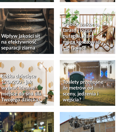
Odbiór balkonu,
tarasu i loggii -
Wpływ jakości sit
pułapki, które
na efektywność
mogą kosztować
separacji ziarna
Cię tysiące
Łóżka dziecięce
120x200 - jak
Toalety przenośne -
wybrać idealne
ile metrów od
miejsce do snu dla
sceny, jedzenia i
Twojego dziecka?
wejścia?