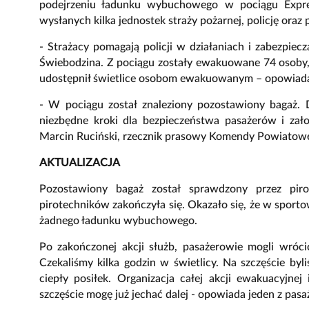
podejrzeniu ładunku wybuchowego w pociągu Express
wysłanych kilka jednostek straży pożarnej, policję oraz
- Strażacy pomagają policji w działaniach i zabezpiec
Świebodzina. Z pociągu zostały ewakuowane 74 osoby, 
udostępnił świetlice osobom ewakuowanym – opowiada 
- W pociągu został znaleziony pozostawiony bagaż. 
niezbędne kroki dla bezpieczeństwa pasażerów i zało
Marcin Ruciński, rzecznik prasowy Komendy Powiatowej
AKTUALIZACJA
Pozostawiony bagaż został sprawdzony przez piro
pirotechników zakończyła się. Okazało się, że w sporto
żadnego ładunku wybuchowego.
Po zakończonej akcji służb, pasażerowie mogli wróci
Czekaliśmy kilka godzin w świetlicy. Na szczęście by
ciepły posiłek. Organizacja całej akcji ewakuacyjne
szczęście mogę już jechać dalej - opowiada jeden z pas