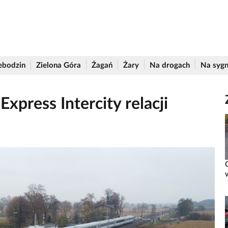
ebodzin
Zielona Góra
Żagań
Żary
Na drogach
Na sygn
press Intercity relacji