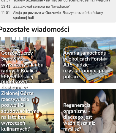
09:57
Toalety przenośne - ile metrów od sceny, jedzenia i wejścia?
13:41
Zaatakował seniora na "kwadracie"
11:01
Akcja po pożarze w Gorzowie. Ruszyła rozbiórka ściany
spalonej hali
Pozostałe wiadomości
Gorzów: Jerzy
Awaria samochodu
Synowiec
w okolicach Forst i
wyrzucony z klubu
A15 - gdzie
radnych Koalicji
uzyskać pomoc po
Czy dieta
Obywatelskiej
polsku?
pudełkowa
dostępna w
Zielonej Górze
rzeczywiście
pozwoli Ci
Regeneracja
zbudować formę
organizmu -
na lato bez
dlaczego jest
wyrzeczeń
ważniejsza niż
kulinarnych?
myślisz?