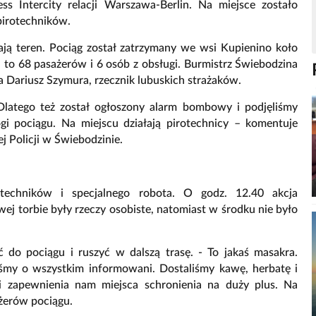
 Intercity relacji Warszawa-Berlin. Na miejsce zostało
 pirotechników.
zają teren. Pociąg został zatrzymany we wsi Kupienino koło
to 68 pasażerów i 6 osób z obsługi. Burmistrz Świebodzina
Dariusz Szymura, rzecznik lubuskich strażaków.
Dlatego też został ogłoszony alarm bombowy i podjęliśmy
gi pociągu. Na miejscu działają pirotechnicy – komentuje
 Policji w Świebodzinie.
techników i specjalnego robota. O godz. 12.40 akcja
wej torbie były rzeczy osobiste, natomiast w środku nie było
ć do pociągu i ruszyć w dalszą trasę. - To jakaś masakra.
liśmy o wszystkim informowani. Dostaliśmy kawę, herbatę i
j i zapewnienia nam miejsca schronienia na duży plus. Na
ażerów pociągu.