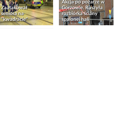
Akcja po pożarze w
Zaatakował
Gorzowie. Ruszyła
seniora na
rozbiórka ściany
"kwadracie"
spalonej hali