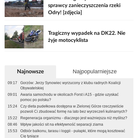
sprawcy zanieczyszczenia rzeki
Odry! [zdjęcia]
Tragiczny wypadek na DK22. Nie
żyje motocyklista
Najpopularniejsze
Najnowsze
09:17
Gorzów: Jerzy Synowiec wyrzucony z klubu radnych Koalicji
Obywatelskiej
09:01
Awaria samochodu w okolicach Forst i A15 - gdzie uzyskać
pomoc po polsku?
15:24
Czy dieta pudełkowa dostępna w Zielonej Górze rzeczywiście
pozwoli Ci zbudować formę na lato bez wyrzeczeń kulinarnych?
15:22
Regeneracja organizmu - dlaczego jest ważniejsza niż myślisz?
08:46
Wpływ jakości sit na efektywność separacji ziarna
15:53
Odbiór balkonu, tarasu i loggii - pułapki, które mogą kosztować
Cię tysiące