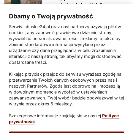
sceny, jedzenia i wejścia?
Dbamy o Twoją prywatność
Serwis lubuskie24.pl oraz nasi partnerzy używają plików
Zaatakował seniora na "kwadracie"
cookies, aby zapewnić prawidłowe działanie strony,
wyświetlać personalizowane treści i reklamy, a także by
zbierać standardowe informacje wysyłane przez
urządzenie czy dane przeglądania w celu zrozumienia
Akcja po pożarze w Gorzowie.
interakcji z naszą stroną, tak abyśmy mogli dostosować
Ruszyła rozbiórka ściany spalonej
dostarczane treści.
hali
Klikając przycisk przejdź do serwisu wyrażasz zgodę na
przetwarzanie Twoich danych osobowych przez nas i
naszych Partnerów. Zgoda jest dobrowolna i możesz ją
w dowolnym momencie wycofać w ustawieniach
Paliwa
zaawansowanych. Twój wybór będzie obowiązywał w tej
Raport
Dodaj raport
witrynie przez okres 6 miesięcy.
Sport
Popularne
Szczegółowe informacje znajdują się w naszej
Polityce
prywatności
.
Lubuskie24.pl