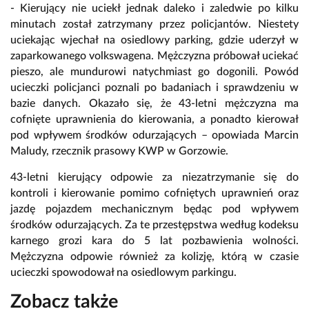
- Kierujący nie uciekł jednak daleko i zaledwie po kilku
minutach został zatrzymany przez policjantów. Niestety
uciekając wjechał na osiedlowy parking, gdzie uderzył w
zaparkowanego volkswagena. Mężczyzna próbował uciekać
pieszo, ale mundurowi natychmiast go dogonili. Powód
ucieczki policjanci poznali po badaniach i sprawdzeniu w
bazie danych. Okazało się, że 43-letni mężczyzna ma
cofnięte uprawnienia do kierowania, a ponadto kierował
pod wpływem środków odurzających – opowiada Marcin
Maludy, rzecznik prasowy KWP w Gorzowie.
43-letni kierujący odpowie za niezatrzymanie się do
kontroli i kierowanie pomimo cofniętych uprawnień oraz
jazdę pojazdem mechanicznym będąc pod wpływem
środków odurzających. Za te przestępstwa według kodeksu
karnego grozi kara do 5 lat pozbawienia wolności.
Mężczyzna odpowie również za kolizję, którą w czasie
ucieczki spowodował na osiedlowym parkingu.
Zobacz także