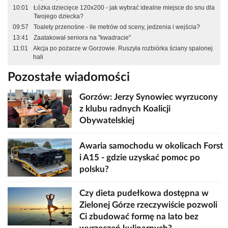
10:01
Łóżka dziecięce 120x200 - jak wybrać idealne miejsce do snu dla
Twojego dziecka?
09:57
Toalety przenośne - ile metrów od sceny, jedzenia i wejścia?
13:41
Zaatakował seniora na "kwadracie"
11:01
Akcja po pożarze w Gorzowie. Ruszyła rozbiórka ściany spalonej
hali
Pozostałe wiadomości
Gorzów: Jerzy Synowiec wyrzucony
z klubu radnych Koalicji
Obywatelskiej
Awaria samochodu w okolicach Forst
i A15 - gdzie uzyskać pomoc po
polsku?
Czy dieta pudełkowa dostępna w
Zielonej Górze rzeczywiście pozwoli
Ci zbudować formę na lato bez