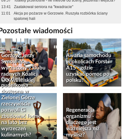
09:57
Toalety przenośne - ile metrów od sceny, jedzenia i wejścia?
13:41
Zaatakował seniora na "kwadracie"
11:01
Akcja po pożarze w Gorzowie. Ruszyła rozbiórka ściany
spalonej hali
Pozostałe wiadomości
Gorzów: Jerzy
Awaria samochodu
Synowiec
w okolicach Forst i
wyrzucony z klubu
A15 - gdzie
radnych Koalicji
uzyskać pomoc po
Czy dieta
Obywatelskiej
polsku?
pudełkowa
dostępna w
Zielonej Górze
rzeczywiście
pozwoli Ci
Regeneracja
zbudować formę
organizmu -
na lato bez
dlaczego jest
wyrzeczeń
ważniejsza niż
kulinarnych?
myślisz?