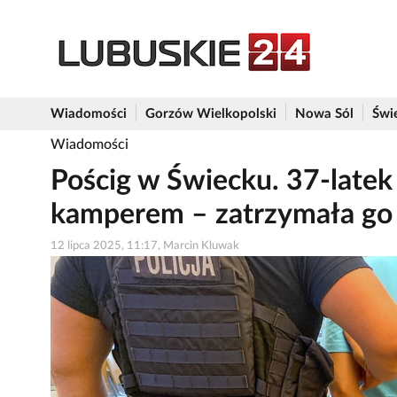
Wiadomości
Gorzów Wielkopolski
Nowa Sól
Świ
Wiadomości
Pościg w Świecku. 37-latek
kamperem – zatrzymała go 
12 lipca 2025, 11:17, Marcin Kluwak