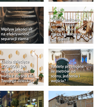
Odbiór balkonu,
tarasu i loggii -
Wpływ jakości sit
pułapki, które
na efektywność
mogą kosztować
separacji ziarna
Cię tysiące
Łóżka dziecięce
120x200 - jak
Toalety przenośne -
wybrać idealne
ile metrów od
miejsce do snu dla
sceny, jedzenia i
Twojego dziecka?
wejścia?