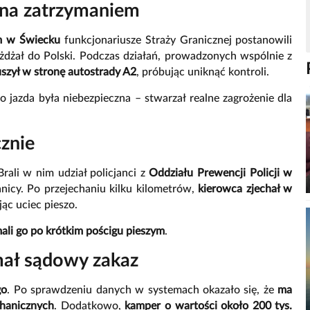
ona zatrzymaniem
ym w Świecku
funkcjonariusze Straży Granicznej postanowili
eżdżał do Polski. Podczas działań, prowadzonych wspólnie z
uszył w stronę autostrady A2
, próbując uniknąć kontroli.
go jazda była niebezpieczna – stwarzał realne zagrożenie dla
cznie
 Brali w nim udział policjanci z
Oddziału Prewencji Policji w
ranicy. Po przejechaniu kilku kilometrów,
kierowca zjechał w
jąc uciec pieszo.
ali go po krótkim pościgu pieszym
.
mał sądowy zakaz
go
. Po sprawdzeniu danych w systemach okazało się, że
ma
hanicznych
. Dodatkowo,
kamper o wartości około 200 tys.