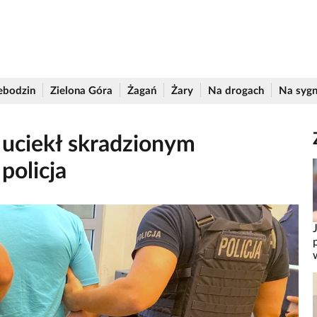
ebodzin
Zielona Góra
Żagań
Żary
Na drogach
Na sygn
 uciekł skradzionym
policja