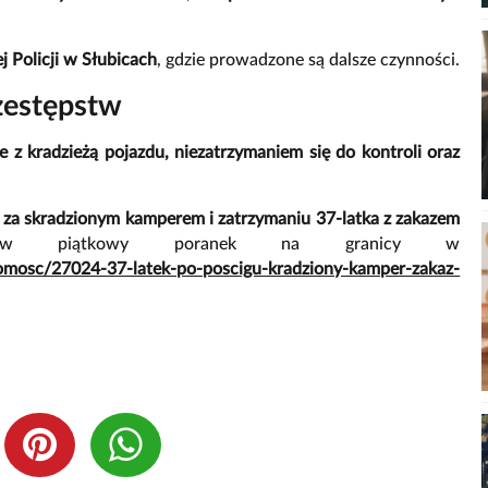
Policji w Słubicach
, gdzie prowadzone są dalsze czynności.
zestępstw
e z kradzieżą pojazdu, niezatrzymaniem się do kontroli oraz
u za skradzionym kamperem i zatrzymaniu 37-latka z zakazem
w piątkowy poranek na granicy w
omosc/27024-37-latek-po-poscigu-kradziony-kamper-zakaz-