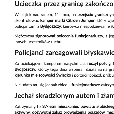
Ucieczka przez granicę zakończ
W piątek nad ranem, 11 lipca, na
przejściu graniczn
skontrolować
kamper marki Citroen Jumper
, który wj
policjantami z
Bydgoszczy
, kierowca niespodziewanie
r
Mężczyzna
zignorował polecenia funkcjonariuszy
, a je
innych uczestników ruchu.
Policjanci zareagowali błyskawi
Za uciekającym kamperem natychmiast
ruszył pościg
.
Bydgoszczy
, którzy tego dnia wspierali działania na g
kierunku miejscowości Świecko
i porzucił pojazd, próbu
Nie udało mu się jednak zbiec –
funkcjonariusze zatrzym
Jechał skradzionym autem i zła
Zatrzymany to
37-letni mieszkaniec powiatu słubickie
aktywny, dożywotni zakaz prowadzenia pojazdów mec