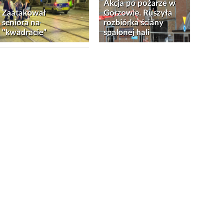
Akcja po pożarze w
Zaatakował
Gorzowie. Ruszyła
seniora na
rozbiórka ściany
"kwadracie"
spalonej hali