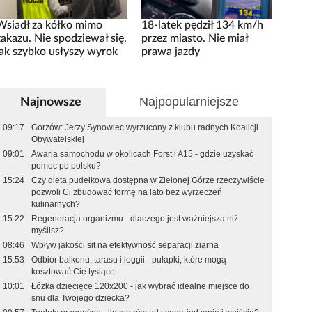
Wsiadł za kółko mimo
18-latek pędził 134 km/h
zakazu. Nie spodziewał się,
przez miasto. Nie miał
jak szybko usłyszy wyrok
prawa jazdy
Najpopularniejsze
Najnowsze
09:17
Gorzów: Jerzy Synowiec wyrzucony z klubu radnych Koalicji
Obywatelskiej
09:01
Awaria samochodu w okolicach Forst i A15 - gdzie uzyskać
pomoc po polsku?
15:24
Czy dieta pudełkowa dostępna w Zielonej Górze rzeczywiście
pozwoli Ci zbudować formę na lato bez wyrzeczeń
kulinarnych?
15:22
Regeneracja organizmu - dlaczego jest ważniejsza niż
myślisz?
08:46
Wpływ jakości sit na efektywność separacji ziarna
15:53
Odbiór balkonu, tarasu i loggii - pułapki, które mogą
kosztować Cię tysiące
10:01
Łóżka dziecięce 120x200 - jak wybrać idealne miejsce do
snu dla Twojego dziecka?